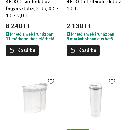
4FOOD tárolódoboz
4FOOD ételtároló doboz
fagyasztóba, 3 db, 0,5 -
1,0 l
1,0 - 2,0 l
8 240 Ft
2 130 Ft
Elérhető a webáruházban
Elérhető a webáruházban
11 márkaboltban elérhető
9 márkaboltban elérhető
Kosárba
Kosárba