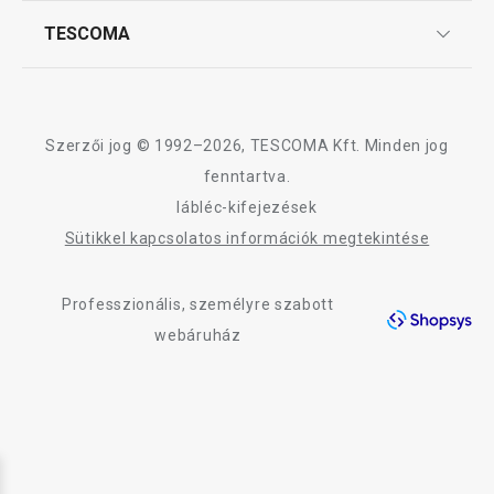
Affiliate program
TESCOMA
Reklamáció és termékvisszaküldés
Karrier
TESCOMA garancia és szerviz
Rólunk
Design
Szerzői jog © 1992–2026, TESCOMA Kft. Minden jog
Minőség
fenntartva.
lábléc-kifejezések
Blog
Sütikkel kapcsolatos információk megtekintése
Kapcsolat
Professzionális, személyre szabott
Adatkezelési Tájékoztató
webáruház
Akadálymentességi nyilatkozat