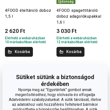
Újdonság
4FOOD ételtároló doboz
4FOOD spagettitároló
1,5 l
doboz adagolókupakkal
1,6 l
2 620 Ft
3 030 Ft
Elérhető a webáruházban
Elérhető a webáruházban
10 márkaboltban elérhető
12 márkaboltban elérhető
Kosárba
Kosárba
Sütiket sütünk a biztonságod
érdekében
Nyomja meg az "Egyetértek" gombot annak
megerősítéséhez, hogy elolvasta és elfogadja
Adatvédelmi szabályzatunkat. A sütik tárolását, illetve
az adatokhoz való hozzáférés feltételeit bármikor
módosíthatja a böngészője beállításaiban. A sütik