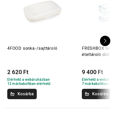
4FOOD sonka-/sajttároló
FRESHBOX téglal
ételtároló doboz
2 620 Ft
9 400 Ft
Elérhető a webáruházban
Elérhető a webáruh
12 márkaboltban elérhető
7 márkaboltban elér
Kosárba
Kosárba