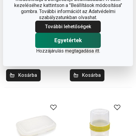
kezeléséhez kattintson a "Beállítások módosítása"
gombra. További információt az Adatvédelmi
szabályzatunkban olvashat.
4FOOD élelmiszertároló
4FOOD
További lehetőségek
doboz, 3 db
puffasztottrizsszelet-
tartó, szögletes
Egyetértek
5 100 Ft
6 260 Ft
Hozzájárulás
megtagadása itt
.
Elérhető a webáruházban
Elérhető a webáruházban
11 márkaboltban elérhető
10 márkaboltban elérhető
Kosárba
Kosárba