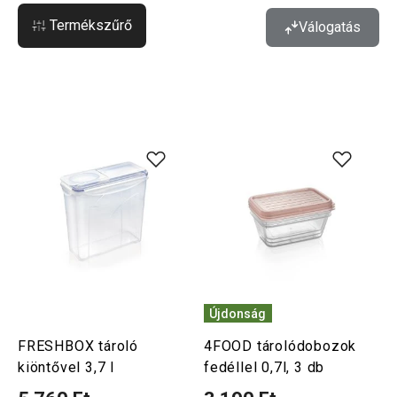
Termékszűrő
Válogatás
Újdonság
FRESHBOX tároló
4FOOD tárolódobozok
kiöntővel 3,7 l
fedéllel 0,7l, 3 db