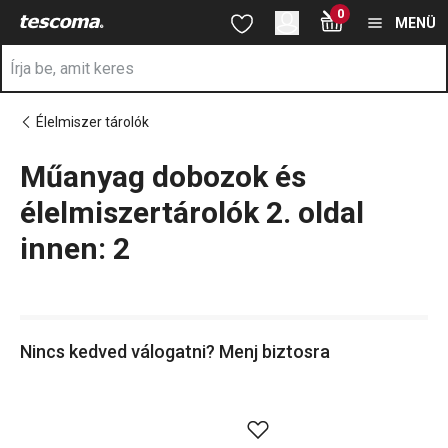
A Műanyag tárolók és dobozok 2. oldal innen: 2 oldalon tartózko
0
Ugrás a fő tartalomhoz
Ugrás a navigációhoz
Ugrás a kereséshez
MENÜ
Élelmiszer tárolók
Műanyag dobozok és
a
élelmiszertárolók 2. oldal
innen: 2
Nincs kedved válogatni? Menj biztosra