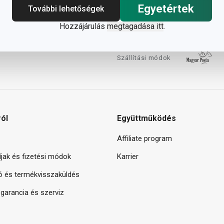
Egyetértek
További lehetőségek
Hozzájárulás
megtagadása itt
.
Szállítási módok
ról
Együttműködés
Affiliate program
díjak és fizetési módok
Karrier
ó és termékvisszaküldés
arancia és szerviz