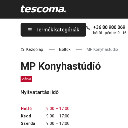
A MP Konyhastúdió oldalon tartózkodik
+36 80 980 069
Termék kategóriák
hétfő - péntek 9 - 16
Kezdőlap
Boltok
MP Konyhastúdió
MP Konyhastúdió
Zárva
Nyitvatartási idő
Hétfő
9:00 – 17:00
Kedd
9:00 – 17:00
Szerda
9:00 – 17:00