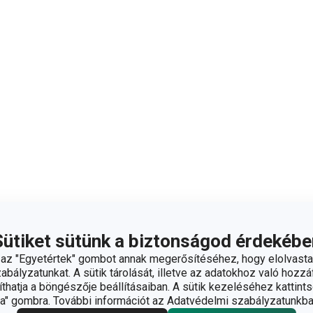
Sütiket sütünk a biztonságod érdekébe
z "Egyetértek" gombot annak megerősítéséhez, hogy elolvasta
bályzatunkat. A sütik tárolását, illetve az adatokhoz való hozzáf
hatja a böngészője beállításaiban. A sütik kezeléséhez kattints
" gombra. További információt az Adatvédelmi szabályzatunkba