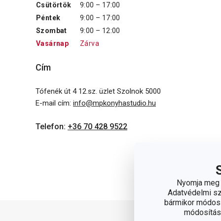
Csütörtök
9:00 – 17:00
Péntek
9:00 – 17:00
Szombat
9:00 – 12:00
Vasárnap
Zárva
Cím
Tófenék út 4 12.sz. üzlet Szolnok 5000
E-mail cím
:
info@mpkonyhastudio.hu
Telefon
:
+36 70 428 9522
Nyomja meg a
Adatvédelmi sza
bármikor módosít
módosítása