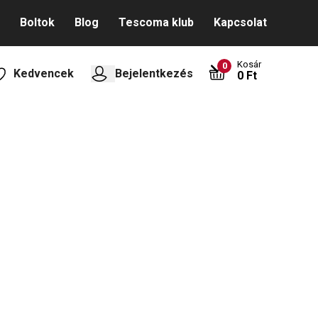
Boltok
Blog
Tescoma klub
Kapcsolat
Kosár
0
Kedvencek
Bejelentkezés
0 Ft