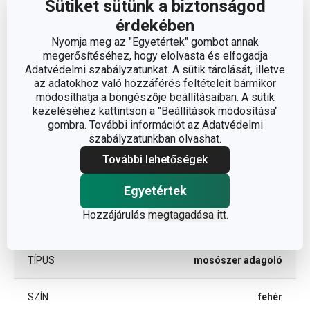
Sütiket sütünk a biztonságod
érdekében
Nyomja meg az "Egyetértek" gombot annak
megerősítéséhez, hogy elolvasta és elfogadja
Adatvédelmi szabályzatunkat. A sütik tárolását, illetve
az adatokhoz való hozzáférés feltételeit bármikor
módosíthatja a böngészője beállításaiban. A sütik
Egyéb paraméterek
kezeléséhez kattintson a "Beállítások módosítása"
gombra. További információt az Adatvédelmi
műanyag,
szabályzatunkban olvashat.
ANYAG
rozsdamentes acél
További lehetőségek
BESOROLÁS
tisztítás és takarítás
Egyetértek
Hozzájárulás
megtagadása itt
.
TERMÉKCSALÁD
ONLINE
TÍPUS
mosószer adagoló
SZÍN
fehér