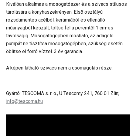
Kiválóan alkalmas a mosogatószer és a szivacs stílusos
tárolására a konyhaszekrényen. Első osztályú
rozsdamentes acélból, kerámiából és ellenálló
műanyagból készült, töltse fel a peremtől 1 cm-es
távolságig. Mosogatógépben mosható, az adagoló
pumpát ne tisztítsa mosogatógépben, szükség esetén
öblítse el forró vízzel. 3 év garancia.
A képen látható szivacs nem a csomagolás része.
Gyártó: TESCOMA s. r. o., U Tescomy 241, 760 01 Zlín;
info@tescoma.hu