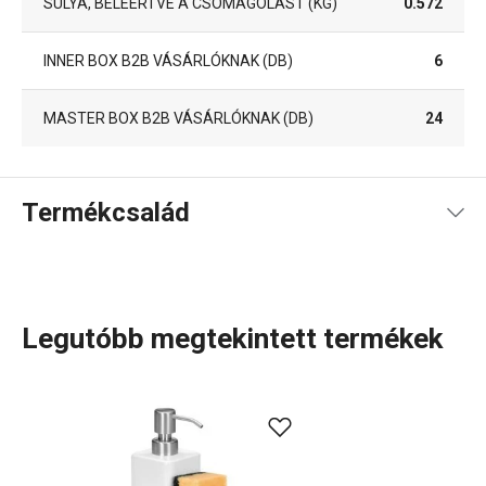
SÚLYA, BELEÉRTVE A CSOMAGOLÁST (KG)
0.572
INNER BOX B2B VÁSÁRLÓKNAK (DB)
6
MASTER BOX B2B VÁSÁRLÓKNAK (DB)
24
Termékcsalád
Legutóbb megtekintett termékek
Az ONLINE konyhai kiegészítőkből álló termékcsaládot
mindennapos, rendszeres használatra terveztük. Mivel
ezek a konyhai eszközök mindig szem előtt vannak és
kéznél kell lenniük, különösen nagy figyelmet fordítottunk