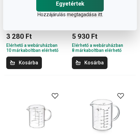
Egyetértek
Hozzájárulás
megtagadása itt
.
DELÍCIA mérőedény
DELÍCIA keverő- és
kiöntővel 1,0 l
mérőpohár 1,5 l
3 280 Ft
5 930 Ft
Elérhető a webáruházban
Elérhető a webáruházban
10 márkaboltban elérhető
8 márkaboltban elérhető
Kosárba
Kosárba