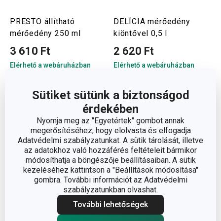
PRESTO állítható
DELÍCIA mérőedény
mérőedény 250 ml
kiöntővel 0,5 l
3 610 Ft
2 620 Ft
Elérhető a webáruházban
Elérhető a webáruházban
12 márkaboltban elérhető
12 márkaboltban elérhető
Kosárba
Kosárba
Sütiket sütünk a biztonságod
érdekében
Nyomja meg az "Egyetértek" gombot annak
megerősítéséhez, hogy elolvasta és elfogadja
Adatvédelmi szabályzatunkat. A sütik tárolását, illetve
az adatokhoz való hozzáférés feltételeit bármikor
módosíthatja a böngészője beállításaiban. A sütik
kezeléséhez kattintson a "Beállítások módosítása"
gombra. További információt az Adatvédelmi
szabályzatunkban olvashat.
További lehetőségek