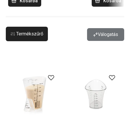
Kosárba
Kosárba
Termékszűrő
Válogatás