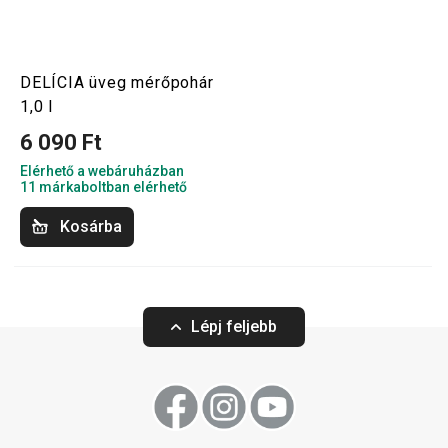
DELÍCIA üveg mérőpohár
1,0 l
6 090 Ft
Elérhető a webáruházban
11 márkaboltban elérhető
Kosárba
Lépj feljebb