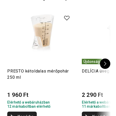
Ezután már csak
össze kell keverned a tésztát
vagy a
bevonót, majd
megfőznöd
vagy
megsütnöd
az ételt. A
TESCOMA-ra, a sütés-főzés szakértőjére mindig
számíthatsz.
Újdonság
PRESTO kétoldalas mérőpohár
DELÍCIA üveg mé
250 ml
1 960 Ft
2 290 Ft
Elérhető a webáruházban
Elérhető a webáruh
12 márkaboltban elérhető
11 márkaboltban el