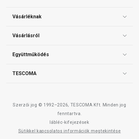
Vásárléknak
Ajándékutalványok
Vásárlásról
Tescoma klub
ÁSZF
Együttműködés
Gyakori kérdések
Szállítási díjak és fizetési módok
Affiliate program
TESCOMA
Reklamáció és termékvisszaküldés
Karrier
TESCOMA garancia és szerviz
Rólunk
Design
Szerzői jog © 1992–2026, TESCOMA Kft. Minden jog
Minőség
fenntartva.
lábléc-kifejezések
Blog
Sütikkel kapcsolatos információk megtekintése
Kapcsolat