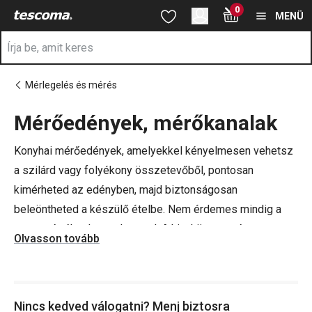
A Mérőpoharak oldalon tartózkodik
0
Ugrás a fő tartalomhoz
Ugrás a navigációhoz
Ugrás a kereséshez
MENÜ
Mérlegelés és mérés
Mérőedények, mérőkanalak
a
Konyhai mérőedények, amelyekkel kényelmesen vehetsz
a szilárd vagy folyékony összetevőből, pontosan
kimérheted az edényben, majd biztonságosan
beleöntheted a készülő ételbe. Nem érdemes mindig a
szemmértékre hagyatkoznod. A kis, közepes és nagy
Olvasson tovább
mérőkanalak – üvegből vagy műanyagból – segítenek,
hogy magabiztosan készítsd el még a legbonyolultabb
ételeket is. Szereted a bögrés sütiket? Bögrés
Nincs kedved válogatni? Menj biztosra
mérőedényünk is van!