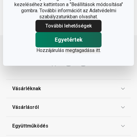
kezeléséhez kattintson a "Beállítások módosítása"
gombra. További információt az Adatvédelmi
szabályzatunkban olvashat.
További lehetőségek
Lépj feljebb
Egyetértek
Hozzájárulás
megtagadása itt
.
Vásárléknak
Ajándékutalványok
Vásárlásról
Tescoma klub
ÁSZF
Együttműködés
Gyakori kérdések
Szállítási díjak és fizetési módok