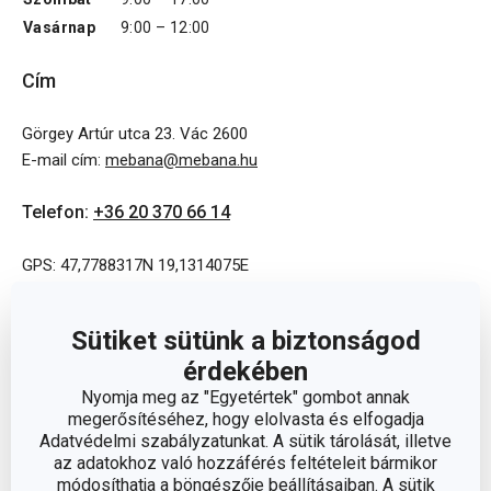
Vasárnap
9:00 – 12:00
Cím
Görgey Artúr utca 23. Vác 2600
E-mail cím
:
mebana@mebana.hu
Telefon
:
+36 20 370 66 14
GPS: 47,7788317N 19,1314075E
Sütiket sütünk a biztonságod
érdekében
Nyomja meg az "Egyetértek" gombot annak
megerősítéséhez, hogy elolvasta és elfogadja
Adatvédelmi szabályzatunkat. A sütik tárolását, illetve
az adatokhoz való hozzáférés feltételeit bármikor
módosíthatja a böngészője beállításaiban. A sütik