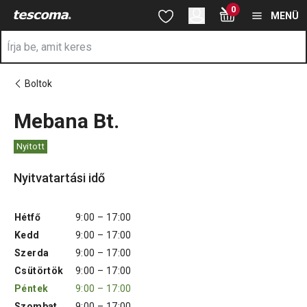
A Mebana Bt. oldalon tartózkodik
0
Ugrás a fő tartalomhoz
Ugrás a navigációhoz
Ugrás a kereséshez
MENÜ
Boltok
Mebana Bt.
Nyitott
Nyitvatartási idő
Hétfő
9:00 – 17:00
Kedd
9:00 – 17:00
Szerda
9:00 – 17:00
Csütörtök
9:00 – 17:00
Péntek
9:00 – 17:00
Szombat
9:00 – 17:00