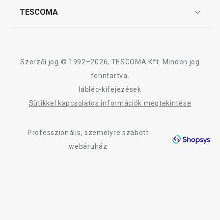
Affiliate program
TESCOMA
Reklamáció és termékvisszaküldés
Karrier
TESCOMA garancia és szerviz
Rólunk
Design
Szerzői jog © 1992–2026, TESCOMA Kft. Minden jog
Minőség
fenntartva.
lábléc-kifejezések
Blog
Sütikkel kapcsolatos információk megtekintése
Kapcsolat
Professzionális, személyre szabott
Adatkezelési Tájékoztató
webáruház
Akadálymentességi nyilatkozat