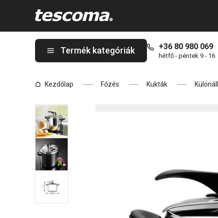
A MAGNUM kukta 7,0 l oldalon tartózkodik
+36 80 980 069
Termék kategóriák
hétfő - péntek 9 - 16
Kezdőlap
Főzés
Kukták
Különál