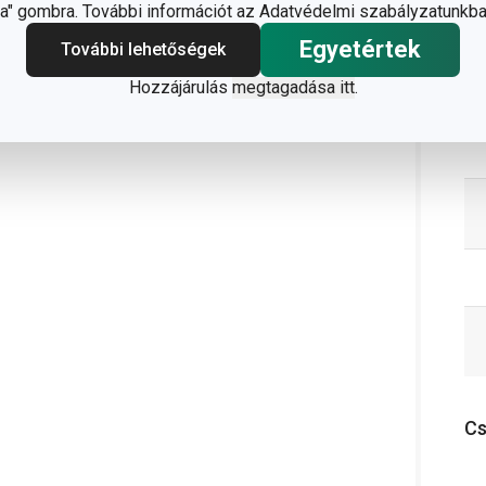
" gombra. További információt az Adatvédelmi szabályzatunkba
;
info@tescoma.hu
Egyetértek
További lehetőségek
Hozzájárulás
megtagadása itt
.
vesebbet
C