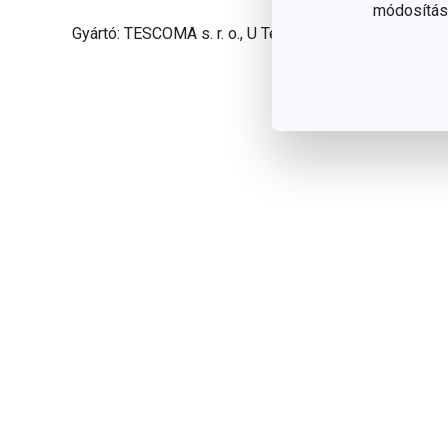
módosítása
Gyártó: TESCOMA s. r. o., U Tescomy 241, 760 01 Zlín
Olvasson ke