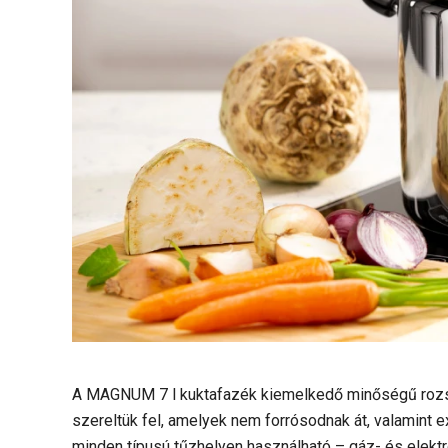
A MAGNUM 7 l kuktafazék kiemelkedő minőségű rozsd
szereltük fel, amelyek nem forrósodnak át, valamint ex
minden típusú tűzhelyen használható – gáz- és elekt