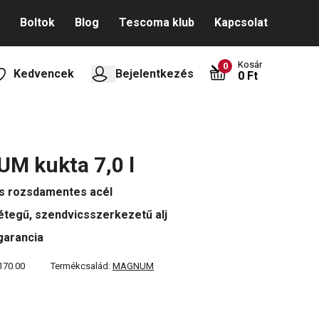
Boltok
Blog
Tescoma klub
Kapcsolat
Kosár
0
Kedvencek
Bejelentkezés
0 Ft
M kukta 7,0 l
s rozsdamentes acél
tegű, szendvicsszerkezetű alj
garancia
170.00
Termékcsalád:
MAGNUM