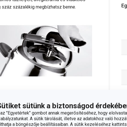
Eg
g száz százalékig megbízhatsz benne.
ló műanyag, minőségi szilikon tömítés.
 a fedőt ne mossuk mosogatógépben.
Sütiket sütünk a biztonságod érdekébe
z "Egyetértek" gombot annak megerősítéséhez, hogy elolvasta
bályzatunkat. A sütik tárolását, illetve az adatokhoz való hozzáf
hatja a böngészője beállításaiban. A sütik kezeléséhez kattints