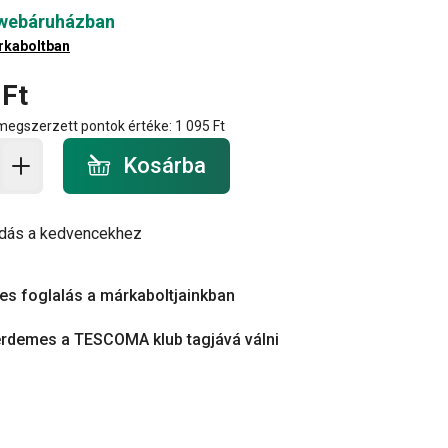
 webáruházban
rkaboltban
 Ft
 megszerzett pontok értéke:
1 095 Ft
a - mennyiség
Kosárba
dás a kedvencekhez
es foglalás a márkaboltjainkban
érdemes a TESCOMA klub tagjává válni