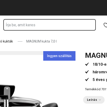
Ugrás a fő tartalomhoz
Ugrás a navigációhoz
Ugrás a kereséshez
ló kukták
MAGNUM kukta 7,0 l
MAGNU
Ingyen szállítás
18/10-e
háromré
5 éves 
Termékkód
701
Leírás