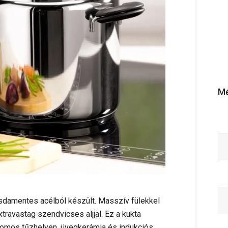
Mé
amentes acélból készült. Masszív fülekkel
travastag szendvicses aljjal. Ez a kukta
romos tűzhelyen, üvegkerámia és indukciós