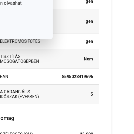
GÁZFŰTÉS
Igen
n olvashat.
MELEGÍTÉS
ÜVEGKERÁMIA
Igen
FŐZŐLAPON
ELEKTROMOS FŰTÉS
Igen
TISZTÍTÁS
Nem
MOSOGATÓGÉPBEN
EAN
8595028419696
A GARANCIÁLIS
5
IDŐSZAK (ÉVEKBEN)
somag