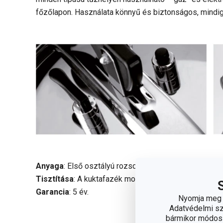
főzőlapon. Használata könnyű és biztonságos, mindi
Anyaga
: Első osztályú rozsdamentes acél és ellenál
Tisztítása
: A kuktafazék mosogatógépben mosható,
Garancia
: 5 év.
Nyomja meg a
Adatvédelmi sza
bármikor módosít