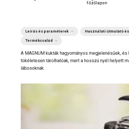
főzőlapon
Leírás és paraméterek
Használati útmutató és
Termékcsalád
A MAGNUM kukták hagyományos megjelenésűek, és kla
tökéletesen tárolhatóak, mert a hosszú nyél helyett m
lábosoknak.