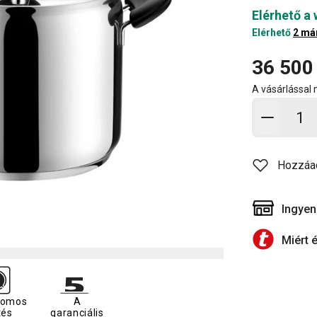
Elérhető a
Elérhető
2 má
36 500
A vásárlással
Kosárb
Hozzáa
Ingyen
Miért 
romos
A
tés
garanciális