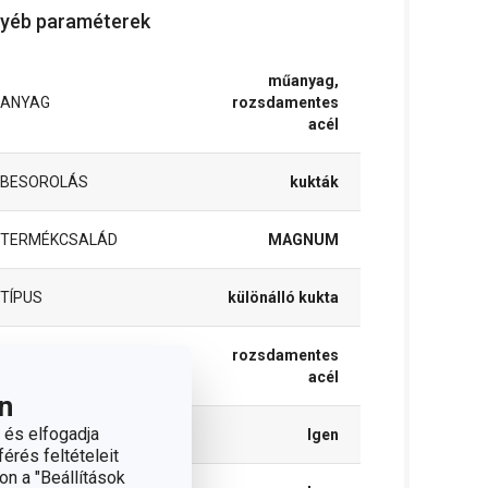
yéb paraméterek
műanyag,
ANYAG
rozsdamentes
acél
BESOROLÁS
kukták
TERMÉKCSALÁD
MAGNUM
TÍPUS
különálló kukta
rozsdamentes
SZÍN
acél
n
 és elfogadja
INDUKCIÓS MELEGÍTÉS
Igen
érés feltételeit
on a "Beállítások