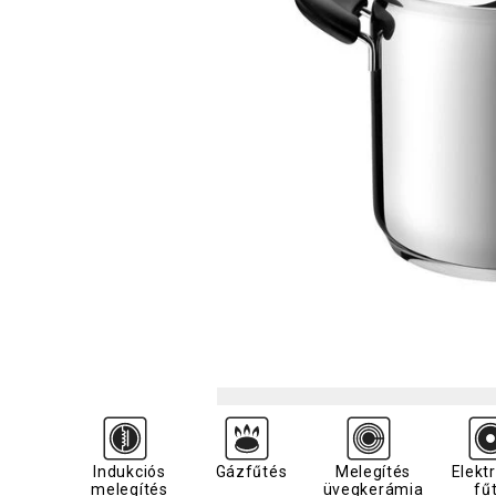
Indukciós
Gázfűtés
Melegítés
Elekt
melegítés
üvegkerámia
fű