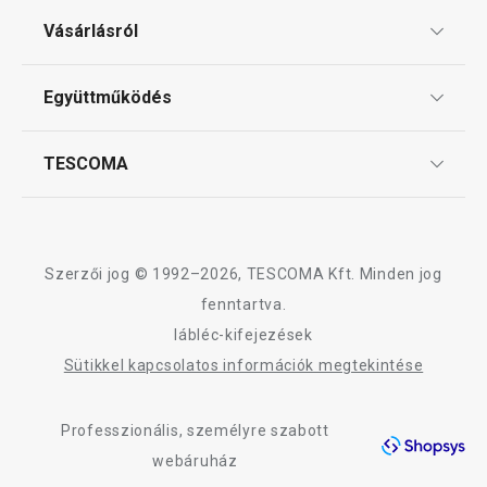
Elérhető a webáruházban
Elérhető a webáruh
Ajándékutalványok
12 márkaboltban elérhető
11 márkaboltban el
Vásárlásról
Tescoma klub
Kosárba
Kosárba
ÁSZF
Együttműködés
Gyakori kérdések
Szállítási díjak és fizetési módok
Affiliate program
TESCOMA
Reklamáció és termékvisszaküldés
A LAGOON termékcsalád összes terméke
Karrier
TESCOMA garancia és szerviz
Rólunk
Design
Szerzői jog © 1992–2026, TESCOMA Kft. Minden jog
Minőség
fenntartva.
lábléc-kifejezések
Blog
Sütikkel kapcsolatos információk megtekintése
Kapcsolat
Professzionális, személyre szabott
Adatkezelési Tájékoztató
webáruház
Akadálymentességi nyilatkozat