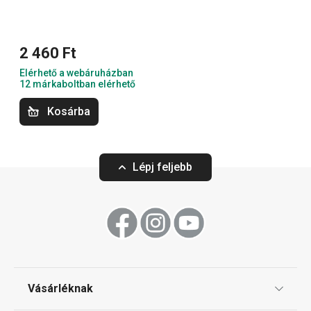
Háztartás
2 460 Ft
Elérhető a webáruházban
12 márkaboltban elérhető
Kosárba
Lépj feljebb
LAGOON szappanhab adagoló
LAGOON nagyítós
270 ml
Vásárléknak
3 950 Ft
4 440 Ft