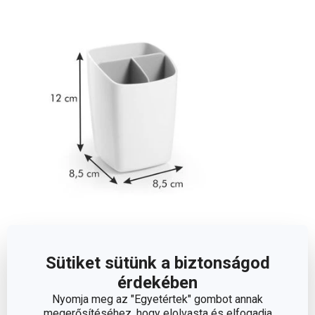
Méretek
Sütiket sütünk a biztonságod
A TERMÉK MAGASSÁGA (CM)
12
érdekében
Nyomja meg az "Egyetértek" gombot annak
A TERMÉK SZÉLESSÉGE (CM)
8.5
megerősítéséhez, hogy elolvasta és elfogadja