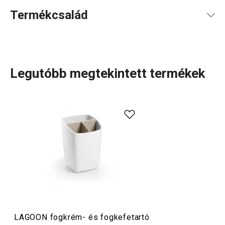
Termékcsalád
Legutóbb megtekintett termékek
A LAGOON termékcsalád átfogó kínálatot nyújt a
fürdőszobában
leggyakrabban használt kiegészítőkből.
Visszafogott dizájnjukat finom színek és letisztult,
lekerekített formák jellemzik, így szinte bármilyen
fürdőszobastílushoz
illenek. A kollekcióban
szappanadagolók
,
poharak
,
fogkrémtartók
,
zuhany
- és
WC-kiegészítők
, ékszertartók és egyéb
piperecikkek
is
helyet kaptak – beleértve a
digitális személyi mérleget
is.
LAGOON fogkrém- és fogkefetartó