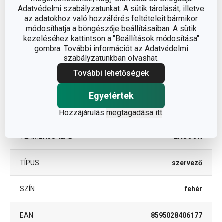
Adatvédelmi szabályzatunkat. A sütik tárolását, illetve
az adatokhoz való hozzáférés feltételeit bármikor
A TERMÉK HOSSZA (CM)
8.5
módosíthatja a böngészője beállításaiban. A sütik
kezeléséhez kattintson a "Beállítások módosítása"
gombra. További információt az Adatvédelmi
Egyéb paraméterek
szabályzatunkban olvashat.
További lehetőségek
ANYAG
műanyag
Egyetértek
BESOROLÁS
fürdőszoba
Hozzájárulás
megtagadása itt
.
TERMÉKCSALÁD
LAGOON
TÍPUS
szervező
SZÍN
fehér
EAN
8595028406177