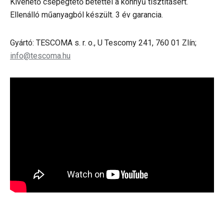
Kivehető csepegtető betéttel a könnyű tisztításért.
Ellenálló műanyagból készült. 3 év garancia.
Gyártó: TESCOMA s. r. o., U Tescomy 241, 760 01 Zlín;
info@tescoma.hu