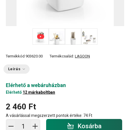
+ 2
Termékkód
903620.00
Termékcsalád:
LAGOON
Leírás
Elérhető a webáruházban
Elérhető
12 márkaboltban
2 460 Ft
A vásárlással megszerzett pontok értéke:
74 Ft
Kosárba - mennyiség
Kosárba