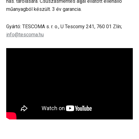
has. tárolására. Csúszásmentes aljjal ellátott ellenálló
műanyagból készült. 3 év garancia.
Gyártó: TESCOMA s. r. o., U Tescomy 241, 760 01 Zlín;
info@tescoma.hu