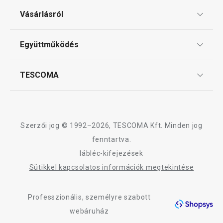
Elérhető a webáruházban
Elérhető a webáruh
Ajándékutalványok
12 márkaboltban elérhető
11 márkaboltban el
Vásárlásról
Tescoma klub
Kosárba
Kosárba
ÁSZF
Együttműködés
Gyakori kérdések
Szállítási díjak és fizetési módok
Affiliate program
TESCOMA
Reklamáció és termékvisszaküldés
A LAGOON termékcsalád összes terméke
Karrier
TESCOMA garancia és szerviz
Rólunk
Design
Szerzői jog © 1992–2026, TESCOMA Kft. Minden jog
Minőség
fenntartva.
lábléc-kifejezések
Blog
Sütikkel kapcsolatos információk megtekintése
Kapcsolat
Professzionális, személyre szabott
Adatkezelési Tájékoztató
webáruház
Akadálymentességi nyilatkozat