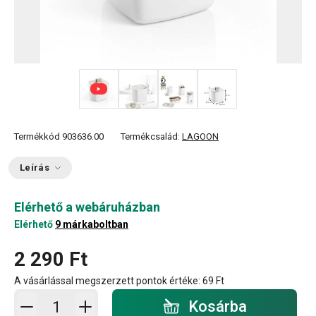
+ 1
Termékkód
903636.00
Termékcsalád:
LAGOON
Leírás
Elérhető a webáruházban
Elérhető
9 márkaboltban
2 290 Ft
A vásárlással megszerzett pontok értéke:
69 Ft
Kosárba - mennyiség
Kosárba