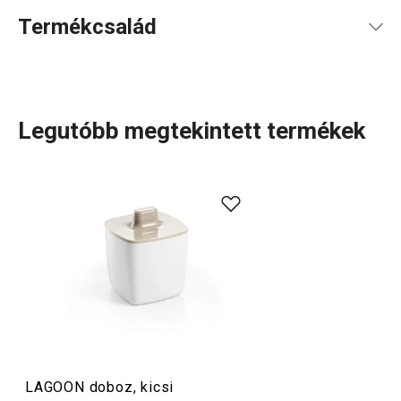
Termékcsalád
Legutóbb megtekintett termékek
A LAGOON termékcsalád átfogó kínálatot nyújt a
fürdőszobában
leggyakrabban használt kiegészítőkből.
Visszafogott dizájnjukat finom színek és letisztult,
lekerekített formák jellemzik, így szinte bármilyen
fürdőszobastílushoz
illenek. A kollekcióban
szappanadagolók
,
poharak
,
fogkrémtartók
,
zuhany
- és
WC-kiegészítők
, ékszertartók és egyéb
piperecikkek
is
helyet kaptak – beleértve a
digitális személyi mérleget
is.
LAGOON doboz, kicsi