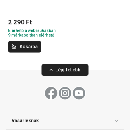
Háztartás
2 290 Ft
Elérhető a webáruházban
9 márkaboltban elérhető
Kosárba
Lépj feljebb
LAGOON szappanhab adagoló
LAGOON szappan
270 ml
Vásárléknak
3 950 Ft
1 300 Ft