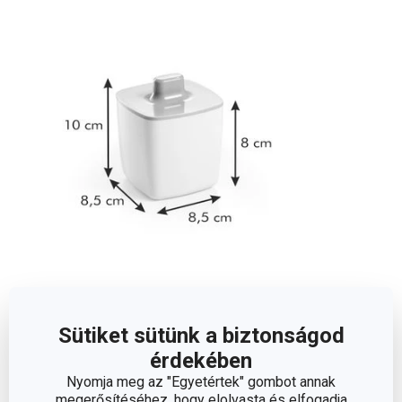
Méretek
Sütiket sütünk a biztonságod
A TERMÉK MAGASSÁGA (CM)
10
érdekében
Nyomja meg az "Egyetértek" gombot annak
A TERMÉK SZÉLESSÉGE (CM)
8.5
megerősítéséhez, hogy elolvasta és elfogadja