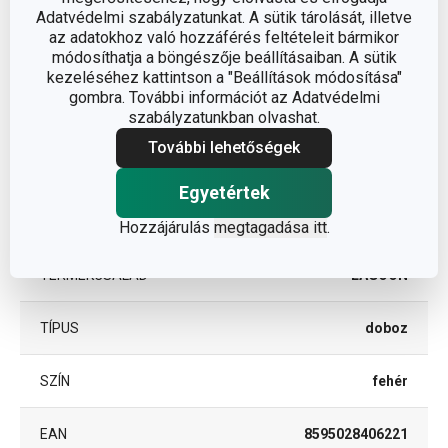
Adatvédelmi szabályzatunkat. A sütik tárolását, illetve
az adatokhoz való hozzáférés feltételeit bármikor
A TERMÉK HOSSZA (CM)
8.5
módosíthatja a böngészője beállításaiban. A sütik
kezeléséhez kattintson a "Beállítások módosítása"
gombra. További információt az Adatvédelmi
Egyéb paraméterek
szabályzatunkban olvashat.
További lehetőségek
ANYAG
műanyag
Egyetértek
BESOROLÁS
fürdőszoba
Hozzájárulás
megtagadása itt
.
TERMÉKCSALÁD
LAGOON
TÍPUS
doboz
SZÍN
fehér
EAN
8595028406221