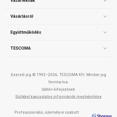
Vásárléknak
Ajándékutalványok
Vásárlásról
Tescoma klub
ÁSZF
Együttműködés
Gyakori kérdések
Szállítási díjak és fizetési módok
Affiliate program
TESCOMA
Reklamáció és termékvisszaküldés
Karrier
TESCOMA garancia és szerviz
Rólunk
Design
Szerzői jog © 1992–2026, TESCOMA Kft. Minden jog
Minőség
fenntartva.
lábléc-kifejezések
Blog
Sütikkel kapcsolatos információk megtekintése
Kapcsolat
Professzionális, személyre szabott
Adatkezelési Tájékoztató