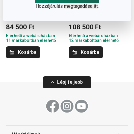
Hozzájárulás
megtagadása itt
.
BIO EXLUSIVE+ DUO
ULTIMA DUO Kukta
kukta 4,0 és 6,0 l
4,0 és 6,0 l
84 500 Ft
108 500 Ft
Elérhető a webáruházban
Elérhető a webáruházban
11 márkaboltban elérhető
12 márkaboltban elérhető
Kosárba
Kosárba
Lépj feljebb