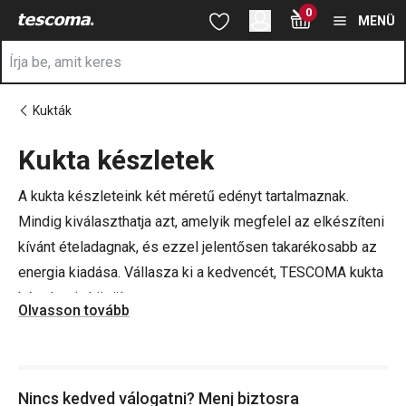
A Kukta készletek oldalon tartózkodik
0
Ugrás a fő tartalomhoz
Ugrás a navigációhoz
Ugrás a kereséshez
MENÜ
Kukták
Kukta készletek
a
A kukta készleteink két méretű edényt tartalmaznak.
Mindig kiválaszthatja azt, amelyik megfelel az elkészíteni
kívánt ételadagnak, és ezzel jelentősen takarékosabb az
energia kiadása. Vállasza ki a kedvencét, TESCOMA kukta
készletein közül.
Olvasson tovább
Nincs kedved válogatni? Menj biztosra