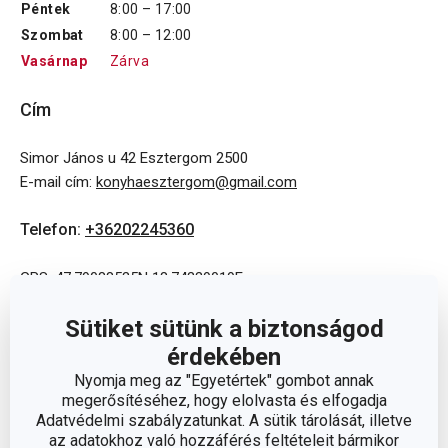
Péntek
8:00 – 17:00
Szombat
8:00 – 12:00
Vasárnap
Zárva
Cím
Simor János u 42 Esztergom 2500
E-mail cím
:
konyhaesztergom@gmail.com
Telefon
:
+36202245360
GPS: 47,79088535N 18,74339019E
Sütiket sütünk a biztonságod
érdekében
Nyomja meg az "Egyetértek" gombot annak
megerősítéséhez, hogy elolvasta és elfogadja
Adatvédelmi szabályzatunkat. A sütik tárolását, illetve
az adatokhoz való hozzáférés feltételeit bármikor