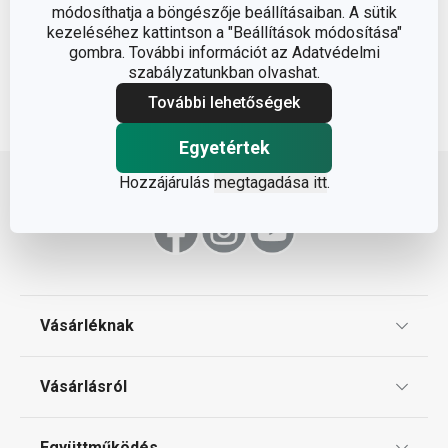
módosíthatja a böngészője beállításaiban. A sütik
kezeléséhez kattintson a "Beállítások módosítása"
gombra. További információt az Adatvédelmi
szabályzatunkban olvashat.
További lehetőségek
Egyetértek
Lépj feljebb
Hozzájárulás
megtagadása itt
.
Vásárléknak
Ajándékutalványok
Vásárlásról
Tescoma klub
ÁSZF
Együttműködés