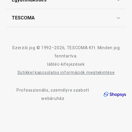
Gyakori kérdések
Szállítási díjak és fizetési módok
Affiliate program
TESCOMA
Reklamáció és termékvisszaküldés
Karrier
TESCOMA garancia és szerviz
Rólunk
Design
Szerzői jog © 1992–2026, TESCOMA Kft. Minden jog
Minőség
fenntartva.
lábléc-kifejezések
Blog
Sütikkel kapcsolatos információk megtekintése
Kapcsolat
Professzionális, személyre szabott
Adatkezelési Tájékoztató
webáruház
Akadálymentességi nyilatkozat