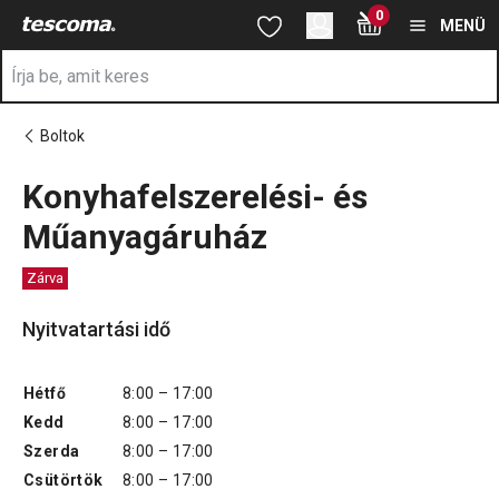
A Konyhafelszerelési- és Műanyagáruház oldalon tartózkodik
0
Ugrás a fő tartalomhoz
Ugrás a navigációhoz
Ugrás a kereséshez
MENÜ
Boltok
Konyhafelszerelési- és
Műanyagáruház
Zárva
Nyitvatartási idő
Hétfő
8:00 – 17:00
Kedd
8:00 – 17:00
Szerda
8:00 – 17:00
Csütörtök
8:00 – 17:00