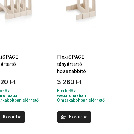
xiSPACE
FlexiSPACE
yértartó
tányértartó
hosszabbító
920 Ft
3 280 Ft
hető a
Elérhető a
áruházban
webáruházban
rkaboltban elérhető
8 márkaboltban elérhető
Kosárba
Kosárba