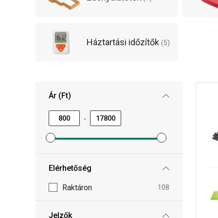
Háztartási időzítők
(
5
)
Ár (Ft)
-
Minimum ár szűrő beállítása
Maximum ár szűrő beállítása
Elérhetőség
Raktáron
108
Jelzők