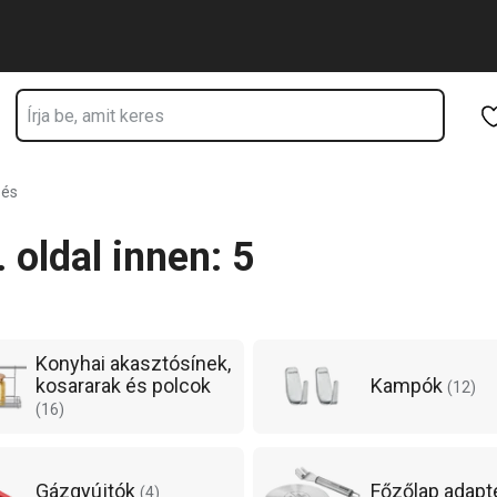
Ugrás a fő tartalomhoz
Ugrás a navigációhoz
Ugrás a kereséshez
zés
 oldal innen: 5
Konyhai akasztósínek,
kosararak és polcok
Kampók
(
12
)
(
16
)
Gázgyújtók
Főzőlap adapt
(
4
)