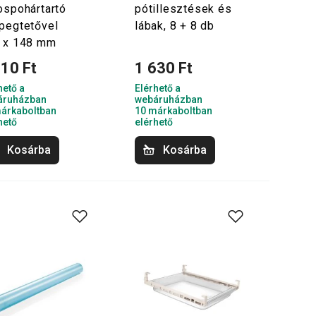
ospohártartó
pótillesztések és
pegtetővel
lábak, 8 + 8 db
 x 148 mm
910 Ft
1 630 Ft
hető a
Elérhető a
áruházban
webáruházban
árkaboltban
10 márkaboltban
hető
elérhető
Kosárba
Kosárba