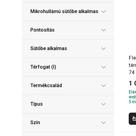
Mikrohullámú sütőbe alkalmas
Pontosítás
Sütőbe alkalmas
Fl
tár
Térfogat (l)
74
1 
Termékcsalád
Elé
web
5 m
Típus
Szín