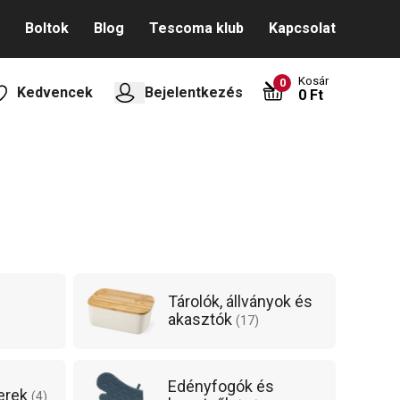
Boltok
Blog
Tescoma klub
Kapcsolat
Kosár
0
Kedvencek
Bejelentkezés
0 Ft
Tárolók, állványok és
akasztók
(
17
)
Edényfogók és
erek
(
4
)