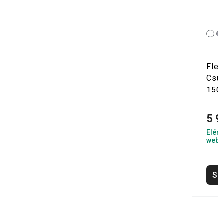
Fl
Cs
15
5 
Elé
web
S