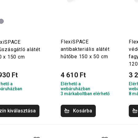
FlexiSPACE
Fle
exiSPACE
antibakteriális alátét
véd
úszásgátló alátét
hűtőbe 150 x 50 cm
fag
0 x 150 cm
120
930 Ft
4 610 Ft
3 
rhető a
Elérhető a
Elér
áruházban
webáruházban
web
3 márkaboltban elérhető
8 má
zín kiválasztása
Kosárba