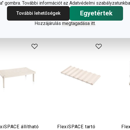
" gombra. További információt az Adatvédelmi szabályzatunkba
márkaboltban
8 márkaboltban elérhető
7 má
rhető
Egyetértek
További lehetőségek
Kosárba
Kosárba
Hozzájárulás
megtagadása itt
.
xiSPACE állítható
FlexiSPACE tartó
Fle