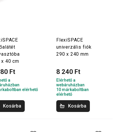
xiSPACE
FlexiSPACE
őalátét
univerzális fiók
yasztóba
290 x 240 mm
 x 40 cm
280 Ft
8 240 Ft
hető a
Elérhető a
áruházban
webáruházban
rkaboltban elérhető
10 márkaboltban
elérhető
Kosárba
Kosárba