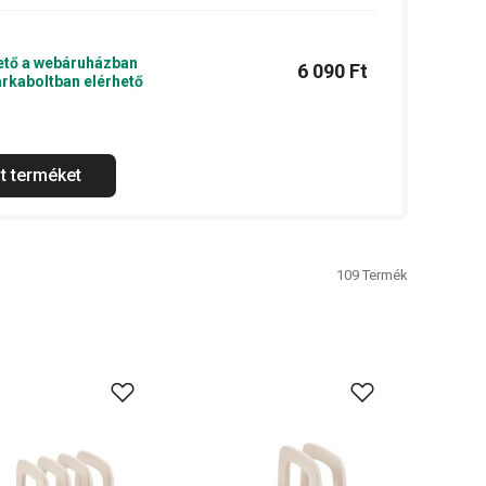
ető a webáruházban
6 090 Ft
rkaboltban elérhető
t terméket
109
Termék