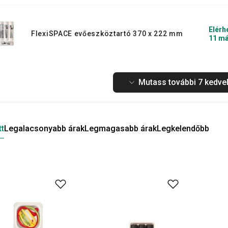
Elérh
FlexiSPACE evőeszköztartó 370 x 222 mm
11 má
Mutass további 7 kedvel
tt
Legalacsonyabb árak
Legmagasabb árak
Legkelendőbb