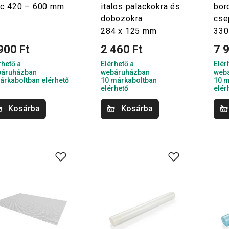
lc 420 – 600 mm
italos palackokra és
bor
dobozokra
cse
284 x 125 mm
330
900 Ft
2 460 Ft
7 
rhető a
Elérhető a
Elér
áruházban
webáruházban
web
árkaboltban elérhető
10 márkaboltban
10 m
elérhető
elér
Kosárba
Kosárba