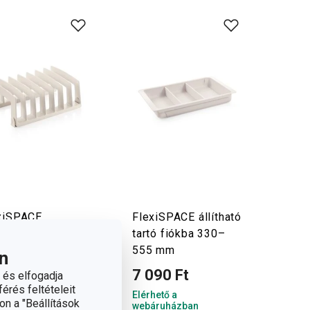
xiSPACE
FlexiSPACE állítható
nyagfedő-tároló
tartó fiókba 330–
 x 148 mm
555 mm
n
950 Ft
7 090 Ft
 és elfogadja
érés feltételeit
hető a
Elérhető a
on a "Beállítások
áruházban
webáruházban