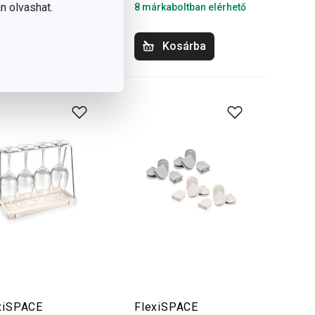
n olvashat.
rkaboltban elérhető
8 márkaboltban elérhető
Kosárba
Kosárba
xiSPACE
FlexiSPACE