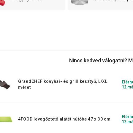
Nincs kedved válogatni? M
GrandCHEF konyhai- és grill kesztyű, L/XL
Elérh
12 má
méret
Elérh
4FOOD levegőztető alátét hűtőbe 47 x 30 cm
12 má