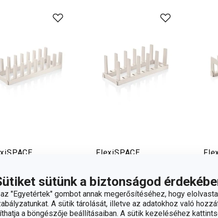
exiSPACE
FlexiSPACE
Fle
dőtároló
serpenyőtartó
műa
0 x 148 mm
370 x 148 mm
185
Sütiket sütünk a biztonságod érdekébe
090 Ft
6 090 Ft
3 
z "Egyetértek" gombot annak megerősítéséhez, hogy elolvasta
bályzatunkat. A sütik tárolását, illetve az adatokhoz való hozzáf
rhető a
Elérhető a
Elér
hatja a böngészője beállításaiban. A sütik kezeléséhez kattints
áruházban
webáruházban
web