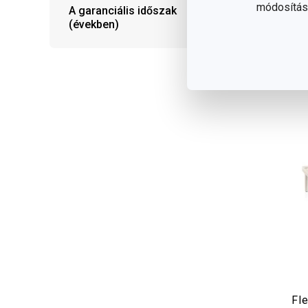
módosítása
10 
A garanciális időszak
elé
(években)
Fle