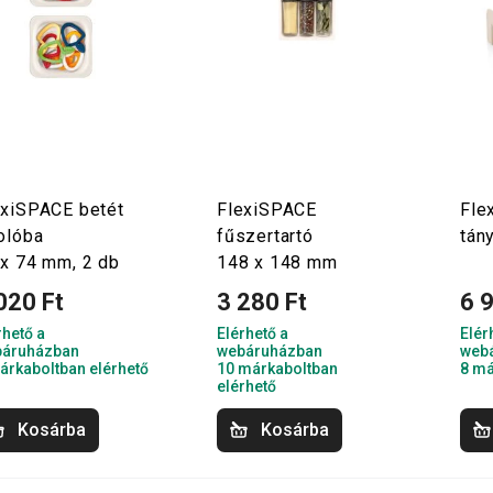
exiSPACE betét
FlexiSPACE
Fle
olóba
fűszertartó
tán
 x 74 mm, 2 db
148 x 148 mm
020 Ft
3 280 Ft
6 
rhető a
Elérhető a
Elér
áruházban
webáruházban
web
árkaboltban elérhető
10 márkaboltban
8 má
elérhető
Kosárba
Kosárba