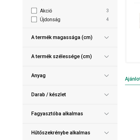
Akció
3
Újdonság
4
A termék magassága (cm)
A termék szélessége (cm)
Anyag
Ajánlo
Darab / készlet
Fagyasztóba alkalmas
Hűtőszekrénybe alkalmas