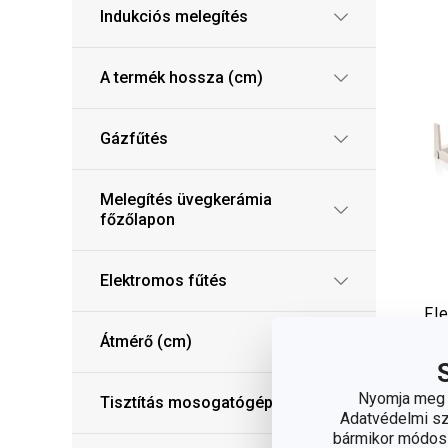
Indukciós melegítés
A termék hossza (cm)
Gázfűtés
Melegítés üvegkerámia
főzőlapon
Elektromos fűtés
Fl
fe
Átmérő (cm)
37
7 
Nyomja meg a
Tisztítás mosogatógépben
Adatvédelmi sza
Elé
bármikor módosít
web