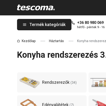
A Konyha rendszerezés 3. oldal innen: 5 oldalon tartózkodik
+36 80 980 069
Termék kategóriák
hétfő - péntek 9 - 16
Kezdőlap
Háztartás
Konyha rendszere
Konyha rendszerezés 3.
Rendszerezők
(
34
)
Edényalátétek
(
7
)