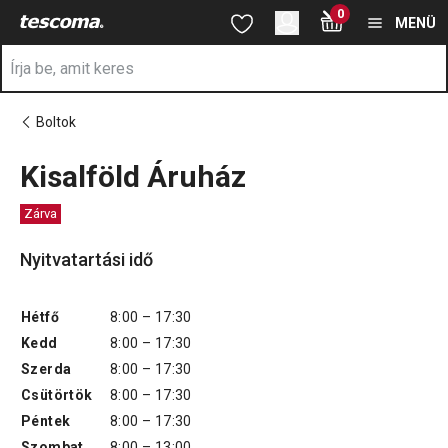
A Kisalföld Áruház oldalon tartózkodik
0
Ugrás a fő tartalomhoz
Ugrás a navigációhoz
Ugrás a kereséshez
MENÜ
Boltok
Kisalföld Áruház
Zárva
Nyitvatartási idő
Hétfő
8:00 – 17:30
Kedd
8:00 – 17:30
Szerda
8:00 – 17:30
Csütörtök
8:00 – 17:30
Péntek
8:00 – 17:30
Szombat
8:00 – 13:00