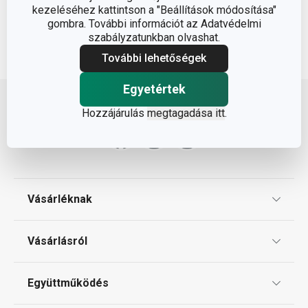
kezeléséhez kattintson a "Beállítások módosítása"
gombra. További információt az Adatvédelmi
szabályzatunkban olvashat.
További lehetőségek
Lépj feljebb
Egyetértek
Hozzájárulás
megtagadása itt
.
Vásárléknak
Ajándékutalványok
Vásárlásról
Tescoma klub
ÁSZF
Együttműködés
Gyakori kérdések
Szállítási díjak és fizetési módok