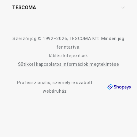
Affiliate program
TESCOMA
Reklamáció és termékvisszaküldés
Karrier
TESCOMA garancia és szerviz
Rólunk
Design
Szerzői jog © 1992–2026, TESCOMA Kft. Minden jog
Minőség
fenntartva.
lábléc-kifejezések
Blog
Sütikkel kapcsolatos információk megtekintése
Kapcsolat
Professzionális, személyre szabott
Adatkezelési Tájékoztató
webáruház
Akadálymentességi nyilatkozat