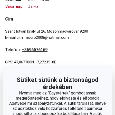
Vasárnap
Zárva
Cím
Szent István király út 26. Mosonmagyaróvár 9200
E-mail cím
:
modro2008@hotmail.com
Telefon
:
+3696576169
GPS: 47,867788N 17,2723518E
Sütiket sütünk a biztonságod
érdekében
Nyomja meg az "Egyetértek" gombot annak
megerősítéséhez, hogy elolvasta és elfogadja
Adatvédelmi szabályzatunkat. A sütik tárolását, illetve
az adatokhoz való hozzáférés feltételeit bármikor
módosíthatja a böngészője beállításaiban. A sütik