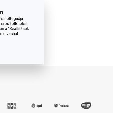
n
 és elfogadja
bályokat is megtalálod.
érés feltételeit
on a "Beállítások
n olvashat.
l