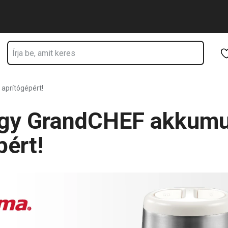
rtózkodik
Ugrás a fő tartalomhoz
Ugrás a navigációhoz
Ugrás a kereséshez
aprítógépért!
egy GrandCHEF akkumu
pért!