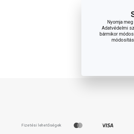
után már csak egy kis s
Nyomja meg a
A játék 2026. január 12–1
Adatvédelmi sza
bármikor módosít
módosítása
Fizetési lehetőségek