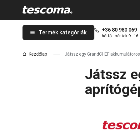
A Játssz egy GrandCHEF akkumulátoros aprítógépért! oldalon ta
+36 80 980 069
Termék kategóriák
hétfő - péntek 9 - 16
Kezdőlap
Játssz egy GrandCHEF akkumulátoros 
Játssz 
aprítógé