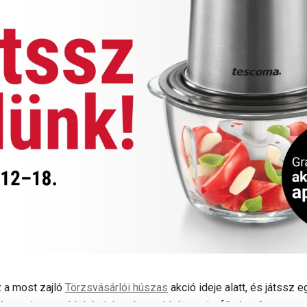
 a most zajló
Törzsvásárlói húszas
akció ideje alatt, és játssz
rt, ami gyorsabbá és kényelmesebbé teszi a főzést. Az egyszer