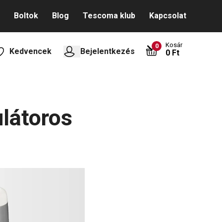
Boltok
Blog
Tescoma klub
Kapcsolat
Kosár
0
Kedvencek
Bejelentkezés
0 Ft
látoros