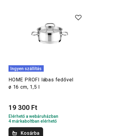
Éles kések
,
vágódeszkák
, de mindenekelőtt
kiváló
minőségű rozsdamentes acélból készült edények
otthoni
és professzionális konyhákhoz egyaránt. A HOME PROFI
termékcsalád a gondtalan főzés garanciája.
Szeletelés
Ingyen szállítás
Főzés
HOME PROFI lábas fedővel
ø 16 cm, 1,5 l
19 300 Ft
Elérhető a webáruházban
4 márkaboltban elérhető
Kosárba