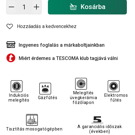
Kosárba - mennyiség
Kosárba
Hozzáadás a kedvencekhez
Ingyenes foglalás a márkaboltjainkban
Miért érdemes a TESCOMA klub tagjává válni
Melegítés
Indukciós
Elektromos
Gázfűtés
üvegkerámia
melegítés
fűtés
főzőlapon
A garanciális időszak
Tisztítás mosogatógépben
(években)