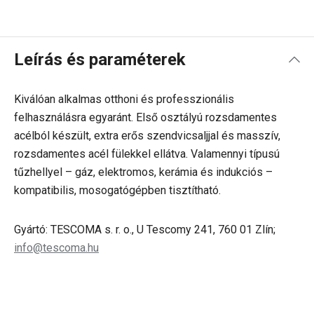
Leírás és paraméterek
Kiválóan alkalmas otthoni és professzionális
felhasználásra egyaránt. Első osztályú rozsdamentes
acélból készült, extra erős szendvicsaljjal és masszív,
rozsdamentes acél fülekkel ellátva. Valamennyi típusú
tűzhellyel – gáz, elektromos, kerámia és indukciós –
kompatibilis, mosogatógépben tisztítható.
Gyártó: TESCOMA s. r. o., U Tescomy 241, 760 01 Zlín;
info@tescoma.hu