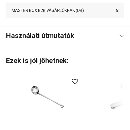
MASTER BOX B2B VÁSÁRLÓKNAK (DB)
8
Használati útmutatók
Használati útmutató és biztonsági információk
Ezek is jól jöhetnek:
Használati útmutató és biztonsági információk