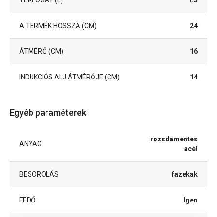
TÉRFOGAT (L)
1.5
A TERMÉK HOSSZA (CM)
24
ÁTMÉRŐ (CM)
16
INDUKCIÓS ALJ ÁTMÉRŐJE (CM)
14
Egyéb paraméterek
rozsdamentes
ANYAG
acél
BESOROLÁS
fazekak
FEDŐ
Igen