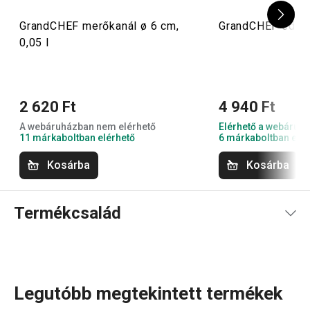
GrandCHEF merőkanál ø 6 cm,
GrandCHEF edény
0,05 l
2 620 Ft
4 940 Ft
A webáruházban nem elérhető
Elérhető a webáruh
11 márkaboltban elérhető
6 márkaboltban elér
Kosárba
Kosárba
Termékcsalád
Legutóbb megtekintett termékek