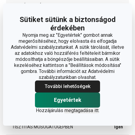
TERMÉKCSALÁD
HOME PROFI
Sütiket sütünk a biztonságod
TÍPUS
lábas
érdekében
Nyomja meg az "Egyetértek" gombot annak
rozsdamentes
SZÍN
megerősítéséhez, hogy elolvasta és elfogadja
acél
Adatvédelmi szabályzatunkat. A sütik tárolását, illetve
az adatokhoz való hozzáférés feltételeit bármikor
módosíthatja a böngészője beállításaiban. A sütik
INDUKCIÓS MELEGÍTÉS
Igen
kezeléséhez kattintson a "Beállítások módosítása"
gombra. További információt az Adatvédelmi
GÁZFŰTÉS
Igen
szabályzatunkban olvashat.
További lehetőségek
MELEGÍTÉS ÜVEGKERÁMIA
Igen
FŐZŐLAPON
Egyetértek
Hozzájárulás
megtagadása itt
.
ELEKTROMOS FŰTÉS
Igen
TISZTÍTÁS MOSOGATÓGÉPBEN
Igen