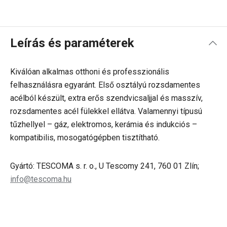
Leírás és paraméterek
Kiválóan alkalmas otthoni és professzionális
felhasználásra egyaránt. Első osztályú rozsdamentes
acélból készült, extra erős szendvicsaljjal és masszív,
rozsdamentes acél fülekkel ellátva. Valamennyi típusú
tűzhellyel – gáz, elektromos, kerámia és indukciós –
kompatibilis, mosogatógépben tisztítható.
Gyártó: TESCOMA s. r. o., U Tescomy 241, 760 01 Zlín;
info@tescoma.hu