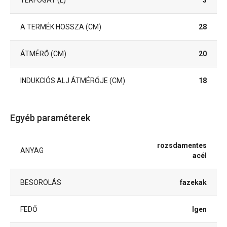
TÉRFOGAT (L)
3
A TERMÉK HOSSZA (CM)
28
ÁTMÉRŐ (CM)
20
INDUKCIÓS ALJ ÁTMÉRŐJE (CM)
18
Egyéb paraméterek
rozsdamentes
ANYAG
acél
BESOROLÁS
fazekak
FEDŐ
Igen