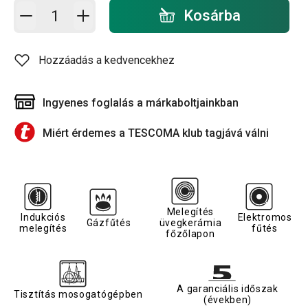
Kosárba - mennyiség
Kosárba
Hozzáadás a kedvencekhez
Ingyenes foglalás a márkaboltjainkban
Miért érdemes a TESCOMA klub tagjává válni
Melegítés
Indukciós
Elektromos
Gázfűtés
üvegkerámia
melegítés
fűtés
főzőlapon
A garanciális időszak
Tisztítás mosogatógépben
(években)