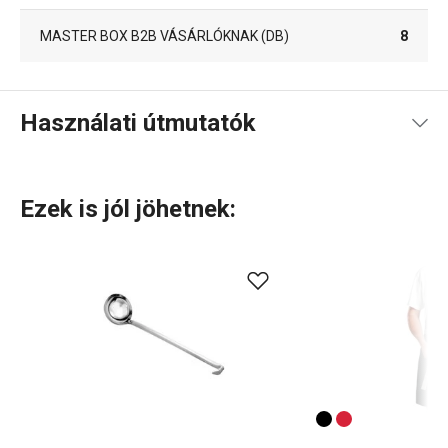
MASTER BOX B2B VÁSÁRLÓKNAK (DB)
8
Használati útmutatók
Használati útmutató és biztonsági információk
Ezek is jól jöhetnek:
Használati útmutató és biztonsági információk