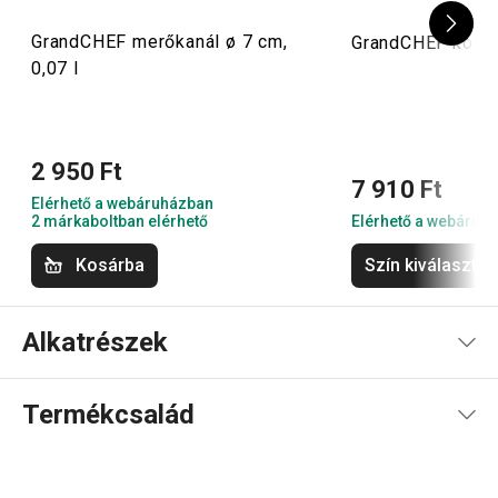
GrandCHEF merőkanál ø 7 cm,
GrandCHEF konyh
0,07 l
2 950 Ft
7 910 Ft
Elérhető a webáruházban
2 márkaboltban elérhető
Elérhető a webáruh
Kosárba
Szín kiválasztá
Alkatrészek
Termékcsalád