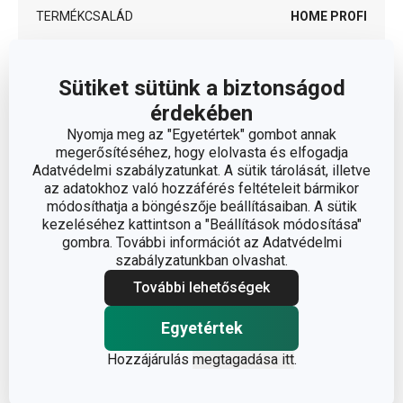
TERMÉKCSALÁD
HOME PROFI
TÍPUS
lábas
Sütiket sütünk a biztonságod
érdekében
rozsdamentes
SZÍN
acél
Nyomja meg az "Egyetértek" gombot annak
megerősítéséhez, hogy elolvasta és elfogadja
Adatvédelmi szabályzatunkat. A sütik tárolását, illetve
INDUKCIÓS MELEGÍTÉS
Igen
az adatokhoz való hozzáférés feltételeit bármikor
módosíthatja a böngészője beállításaiban. A sütik
kezeléséhez kattintson a "Beállítások módosítása"
GÁZFŰTÉS
Igen
gombra. További információt az Adatvédelmi
szabályzatunkban olvashat.
MELEGÍTÉS ÜVEGKERÁMIA
Igen
FŐZŐLAPON
További lehetőségek
Egyetértek
ELEKTROMOS FŰTÉS
Igen
Hozzájárulás
megtagadása itt
.
TISZTÍTÁS MOSOGATÓGÉPBEN
Igen