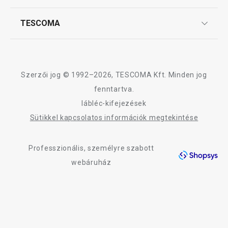
Szállítási díjak és fizetési módok
A HOME PROFI termékcsalád összes terméke
Affiliate program
TESCOMA
Reklamáció és termékvisszaküldés
Karrier
TESCOMA garancia és szerviz
Rólunk
Design
Szerzői jog © 1992–2026, TESCOMA Kft. Minden jog
Minőség
fenntartva.
lábléc-kifejezések
Blog
Sütikkel kapcsolatos információk megtekintése
Kapcsolat
Professzionális, személyre szabott
Adatkezelési Tájékoztató
webáruház
Akadálymentességi nyilatkozat