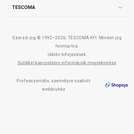
Affiliate program
TESCOMA
Reklamáció és termékvisszaküldés
Karrier
TESCOMA garancia és szerviz
Rólunk
Design
Szerzői jog © 1992–2026, TESCOMA Kft. Minden jog
Minőség
fenntartva.
lábléc-kifejezések
Blog
Sütikkel kapcsolatos információk megtekintése
Kapcsolat
Professzionális, személyre szabott
Adatkezelési Tájékoztató
webáruház
Akadálymentességi nyilatkozat