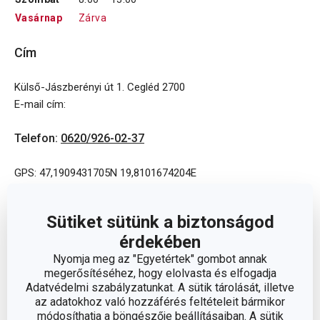
Vasárnap
Zárva
Cím
Külső-Jászberényi út 1. Cegléd 2700
E-mail cím
:
Telefon
:
0620/926-02-37
GPS: 47,1909431705N 19,8101674204E
Sütiket sütünk a biztonságod
érdekében
Nyomja meg az "Egyetértek" gombot annak
megerősítéséhez, hogy elolvasta és elfogadja
Adatvédelmi szabályzatunkat. A sütik tárolását, illetve
az adatokhoz való hozzáférés feltételeit bármikor
módosíthatja a böngészője beállításaiban. A sütik