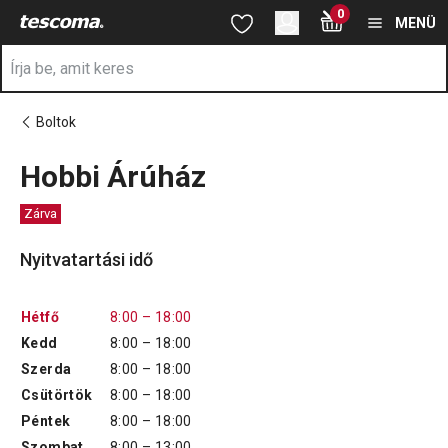
A Hobbi Árúház oldalon tartózkodik
0
Ugrás a fő tartalomhoz
Ugrás a navigációhoz
Ugrás a kereséshez
MENÜ
Boltok
Hobbi Árúház
Zárva
Nyitvatartási idő
Hétfő
8:00 – 18:00
Kedd
8:00 – 18:00
Szerda
8:00 – 18:00
Csütörtök
8:00 – 18:00
Péntek
8:00 – 18:00
Szombat
8:00 – 13:00