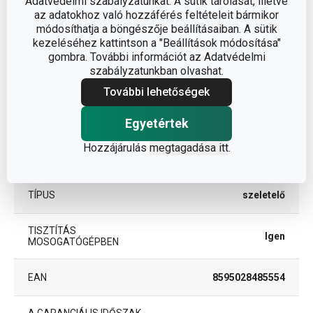
Adatvédelmi szabályzatunkat. A sütik tárolását, illetve
az adatokhoz való hozzáférés feltételeit bármikor
Egyéb paraméterek
módosíthatja a böngészője beállításaiban. A sütik
kezeléséhez kattintson a "Beállítások módosítása"
műanyag,
gombra. További információt az Adatvédelmi
ANYAG
rozsdamentes acél
szabályzatunkban olvashat.
További lehetőségek
gyümölcs- és zöldség
BESOROLÁS
feldolgozás
Egyetértek
Hozzájárulás
megtagadása itt
.
TERMÉKCSALÁD
HANDY
TÍPUS
szeletelő
TISZTÍTÁS
Igen
MOSOGATÓGÉPBEN
EAN
8595028485554
A GARANCIÁLIS IDŐSZAK