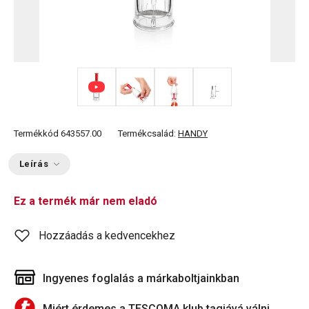
+ 1
Termékkód
643557.00
Termékcsalád:
HANDY
Leírás
Ez a termék már nem eladó
Hozzáadás a kedvencekhez
Ingyenes foglalás a márkaboltjainkban
Miért érdemes a TESCOMA klub tagjává válni