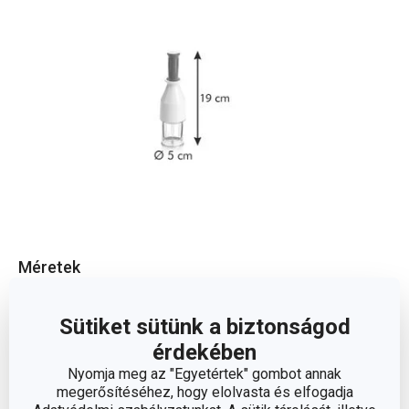
Méretek
A TERMÉK MAGASSÁGA (CM)
19
Sütiket sütünk a biztonságod
érdekében
ÁTMÉRŐ (CM)
5
Nyomja meg az "Egyetértek" gombot annak
megerősítéséhez, hogy elolvasta és elfogadja