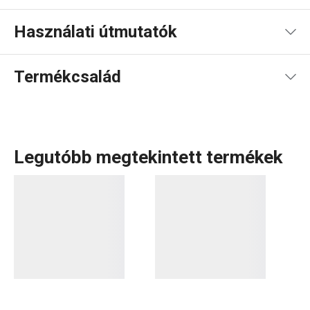
Használati útmutatók
Használati útmutató és biztonsági információk
Termékcsalád
Legutóbb megtekintett termékek
Szeretsz főzni? Akkor a HANDY termékcsalád a te
tereped! Fedezd fel az okos eszközöket, amelyek
megkönnyítik a munkát:
hagymavágó és hasábburgonya-
szeletelő
,
darálók, reszelők
és sok más praktikus konyhai
kiegészítő. A HANDY családban csupa olyan eszközt
találsz, amelyek egy kis extra ötletet is kínálnak!