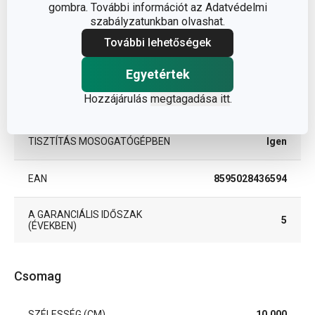
gombra. További információt az Adatvédelmi
MIKROHULLÁMÚ SÜTŐBE
szabályzatunkban olvashat.
Igen
ALKALMAS
További lehetőségek
TERMÉKCSALÁD
GUSTITO
Egyetértek
Hozzájárulás
megtagadása itt
.
TÍPUS
tál, tálka
TISZTÍTÁS MOSOGATÓGÉPBEN
Igen
EAN
8595028436594
A GARANCIÁLIS IDŐSZAK
5
(ÉVEKBEN)
Csomag
SZÉLESSÉG (CM)
10.000