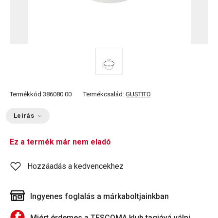
Termékkód
386080.00
Termékcsalád:
GUSTITO
Leírás
Ez a termék már nem eladó
Hozzáadás a kedvencekhez
Ingyenes foglalás a márkaboltjainkban
Miért érdemes a TESCOMA klub tagjává válni