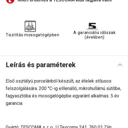
A garanciális időszak
Tisztítás mosogatógépben
(években)
Leírás és paraméterek
Első osztályú porcelánból készült, az ételek stílusos
felszolgálására. 200
°C-ig elllenálló, mikrohullámú sütőbe,
fagyasztóba és mosogatógépbe egyaránt alkalmas. 5 év
garancia.
Gyártó: TESCOMA s. r. o., U Tescomy 241, 760 01 Zlín;