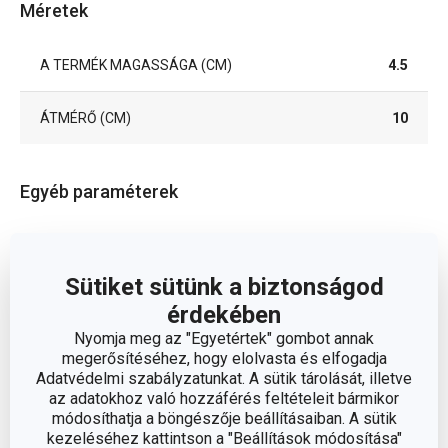
Méretek
A TERMÉK MAGASSÁGA (CM)
4.5
ÁTMÉRŐ (CM)
10
Egyéb paraméterek
ANYAG
porcelán
Sütiket sütünk a biztonságod
szervírozó
érdekében
BESOROLÁS
edény
Nyomja meg az "Egyetértek" gombot annak
megerősítéséhez, hogy elolvasta és elfogadja
FAGYASZTÓBA ALKALMAS
Igen
Adatvédelmi szabályzatunkat. A sütik tárolását, illetve
az adatokhoz való hozzáférés feltételeit bármikor
módosíthatja a böngészője beállításaiban. A sütik
HŰTŐSZEKRÉNYBE ALKALMAS
Igen
kezeléséhez kattintson a "Beállítások módosítása"