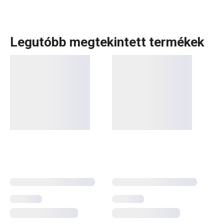
Legutóbb megtekintett termékek
A GUSTITO termékcsalád egységes formatervvel és
rengeteg kombinációs lehetőséggel érkezik. A
hófehér
porcelánon
gyönyörűen mutat a reggeli, az uzsonna és az
ünnepi vendégváró falatok is. Legyen szó elegáns
kávéscsészékről
,
teásbögrékről
vagy emeletes
porcelántálról
– mindet megtalálod ebben a kollekcióban.
A GUSTITO konyhai kiegészítőket azoknak ajánljuk, akik a
minőséget és az időtálló stílust keresik.
Háztartás