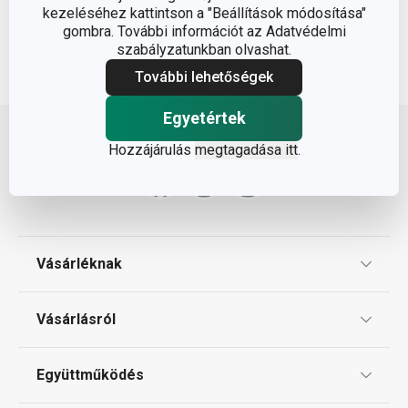
kezeléséhez kattintson a "Beállítások módosítása"
gombra. További információt az Adatvédelmi
szabályzatunkban olvashat.
További lehetőségek
Lépj feljebb
Egyetértek
Hozzájárulás
megtagadása itt
.
Vásárléknak
Ajándékutalványok
Vásárlásról
Tescoma klub
ÁSZF
Együttműködés
Gyakori kérdések
Szállítási díjak és fizetési módok