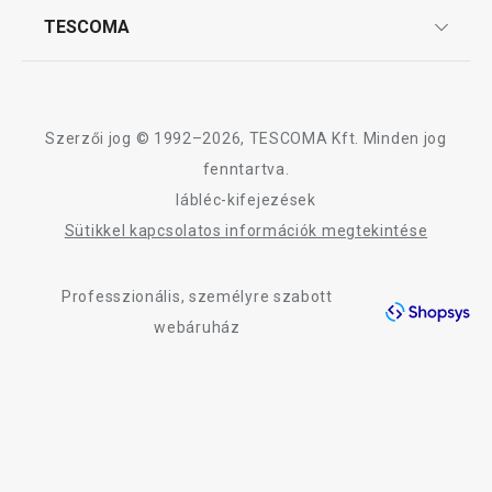
Affiliate program
TESCOMA
Reklamáció és termékvisszaküldés
Karrier
TESCOMA garancia és szerviz
Rólunk
Design
Szerzői jog © 1992–2026, TESCOMA Kft. Minden jog
Minőség
fenntartva.
lábléc-kifejezések
Blog
Sütikkel kapcsolatos információk megtekintése
Kapcsolat
Professzionális, személyre szabott
Adatkezelési Tájékoztató
webáruház
Akadálymentességi nyilatkozat