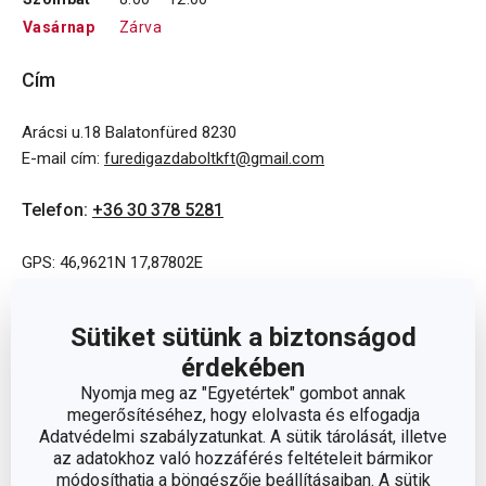
Vasárnap
Zárva
Cím
Arácsi u.18 Balatonfüred 8230
E-mail cím
:
furedigazdaboltkft@gmail.com
Telefon
:
+36 30 378 5281
GPS: 46,9621N 17,87802E
Sütiket sütünk a biztonságod
érdekében
Nyomja meg az "Egyetértek" gombot annak
megerősítéséhez, hogy elolvasta és elfogadja
Adatvédelmi szabályzatunkat. A sütik tárolását, illetve
az adatokhoz való hozzáférés feltételeit bármikor
módosíthatja a böngészője beállításaiban. A sütik