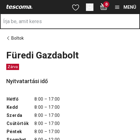
A Füredi Gazdabolt oldalon tartózkodik
0
Ugrás a fő tartalomhoz
Ugrás a navigációhoz
Ugrás a kereséshez
MENÜ
Boltok
Füredi Gazdabolt
Zárva
Nyitvatartási idő
Hétfő
8:00 – 17:00
Kedd
8:00 – 17:00
Szerda
8:00 – 17:00
Csütörtök
8:00 – 17:00
Péntek
8:00 – 17:00
Szombat
8:00 – 12:00