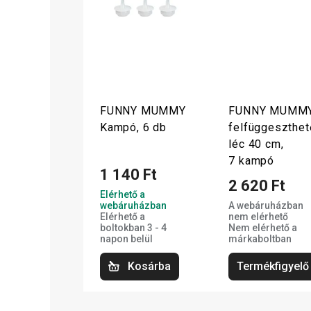
FUNNY MUMMY
FUNNY MUMM
Kampó, 6 db
felfüggeszthet
léc 40 cm,
7 kampó
1 140 Ft
2 620 Ft
Elérhető a
webáruházban
A webáruházban
Elérhető a
nem elérhető
boltokban 3 - 4
Nem elérhető a
napon belül
márkaboltban
Kosárba
Termékfigyelő