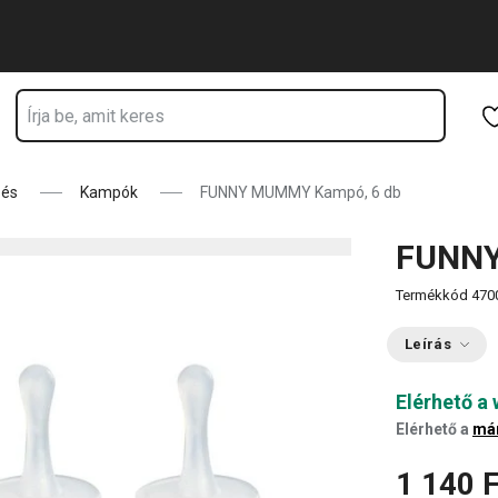
Ugrás a fő tartalomhoz
Ugrás a navigációhoz
Ugrás a kereséshez
zés
Kampók
FUNNY MUMMY Kampó, 6 db
FUNNY
Termékkód
470
Leírás
Elérhető a
Elérhető a
má
1 140 F