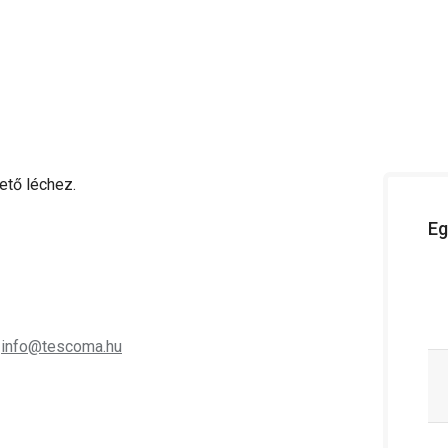
tő léchez.
Eg
;
info@tescoma.hu