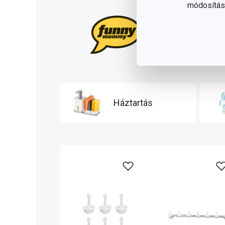
módosítása
Háztartás