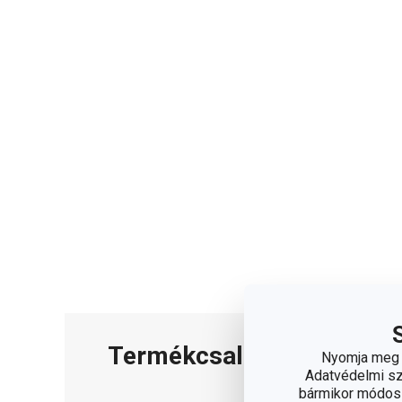
Termékcsalád
Nyomja meg a
Adatvédelmi sza
bármikor módosít