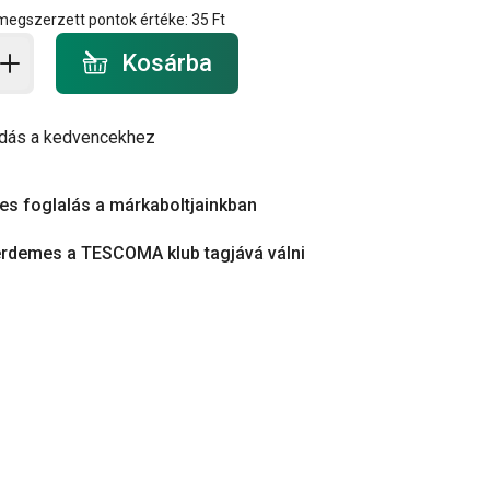
 megszerzett pontok értéke:
35 Ft
a - mennyiség
Kosárba
dás a kedvencekhez
es foglalás a márkaboltjainkban
érdemes a TESCOMA klub tagjává válni