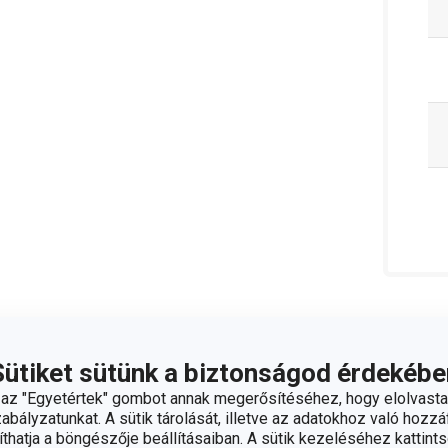
Sütiket sütünk a biztonságod érdekébe
z "Egyetértek" gombot annak megerősítéséhez, hogy elolvasta
bályzatunkat. A sütik tárolását, illetve az adatokhoz való hozzáf
hatja a böngészője beállításaiban. A sütik kezeléséhez kattints