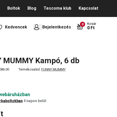
Boltok
Blog
Tescoma klub
Kapcsolat
Kosár
0
Kedvencek
Bejelentkezés
0 Ft
 MUMMY Kampó, 6 db
086.00
Termékcsalád:
FUNNY MUMMY
 webáruházban
rkaboltokban
4 napon belül
t