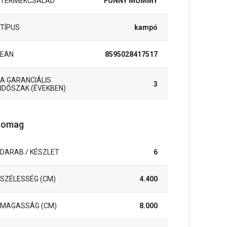
TERMÉKCSALÁD
FUNNY MUMMY
TÍPUS
kampó
EAN
8595028417517
A GARANCIÁLIS
3
IDŐSZAK (ÉVEKBEN)
somag
DARAB / KÉSZLET
6
SZÉLESSÉG (CM)
4.400
MAGASSÁG (CM)
8.000