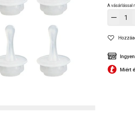
A vásárlással
Kosárb
Hozzáa
Ingyen
Miért 