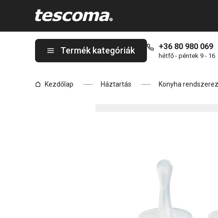
A FUNNY MUMMY Kampó, 6 db oldalon tartózkodik
+36 80 980 069
Termék kategóriák
hétfő - péntek 9 - 16
Kezdőlap
Háztartás
Konyha rendszere