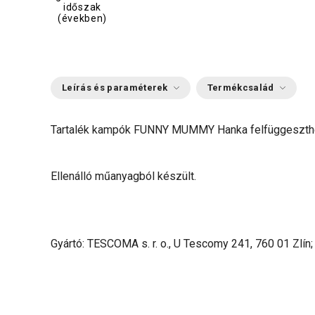
időszak
(években)
Leírás és paraméterek
Termékcsalád
Tartalék kampók FUNNY MUMMY Hanka felfüggeszthe
Ellenálló műanyagból készült.
Gyártó: TESCOMA s. r. o., U Tescomy 241, 760 01 Zlín