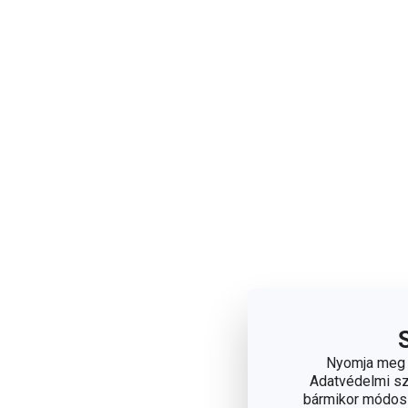
Nyomja meg a
Adatvédelmi sza
bármikor módosít