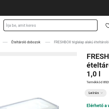
oldalon tartózkodik
Ugrás a fő tartalomhoz
Ugrás a navigációhoz
Ugrás a kereséshez
Ételtároló dobozok
FRESHBOX téglalap alakú ételtároló d
FRESHB
ételtár
1,0 l
Termékkód
892
Leírás
Elérhető a