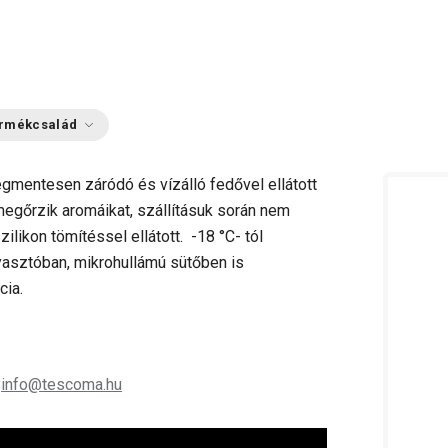
rmékcsalád
Légmentesen záródó és vízálló fedővel ellátott
megőrzik aromáikat, szállításuk során nem
ilikon tömítéssel ellátott. -18 °C- tól
yasztóban, mikrohullámú sütőben is
cia.
;
info@tescoma.hu