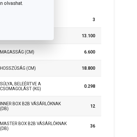
somag
n olvashat.
DARAB / KÉSZLET
3
SZÉLESSÉG (CM)
13.100
MAGASSÁG (CM)
6.600
HOSSZÚSÁG (CM)
18.800
SÚLYA, BELEÉRTVE A
0.298
CSOMAGOLÁST (KG)
INNER BOX B2B VÁSÁRLÓKNAK
12
(DB)
MASTER BOX B2B VÁSÁRLÓKNAK
36
(DB)