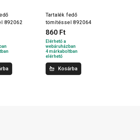
fedő
Tartalék fedő
el 892062
tömítéssel 892064
860 Ft
Elérhető a
ban
webáruházban
tban
4 márkaboltban
elérhető
árba
Kosárba