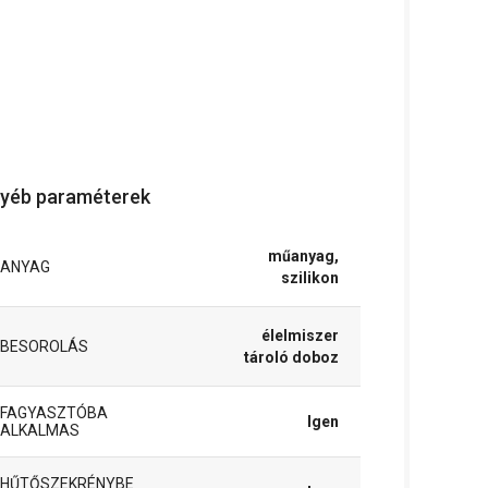
yéb paraméterek
műanyag,
ANYAG
szilikon
élelmiszer
BESOROLÁS
tároló doboz
FAGYASZTÓBA
Igen
ALKALMAS
HŰTŐSZEKRÉNYBE