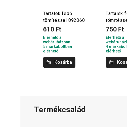
Tartalék fedő
Tartalék 
tömítéssel 892060
tömítéss
610 Ft
750 Ft
Elérhető a
Elérhető a
webáruházban
webáruház
5 márkaboltban
4 márkabol
elérhető
elérhető
Kosárba
Kos
Termékcsalád