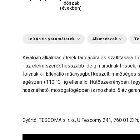
időszak
(években)
Leírás és paraméterek
Alkatrészek
Te
Kiválóan alkalmas ételek tárolására és szállítására. 
- az élelmiszerek hosszabb ideig maradnak frissek, 
folynak ki. Ellenálló műanyagból készült, minőséges sz
egészen +110 °C -ig ellenálló. Hűtőszekrényben, fag
használható, mosogatógépben is mosható. 5 év garan
Gyártó: TESCOMA s. r. o., U Tescomy 241, 760 01 Zlín