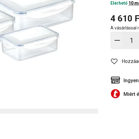
Elérhető
10 m
4 610 F
A vásárlással
Kosárb
Hozzáa
Ingyen
Miért 