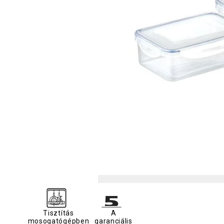
Tisztítás
A
mosogatógépben
garanciális