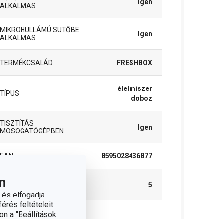
Igen
ALKALMAS
MIKROHULLÁMÚ SÜTŐBE
Igen
ALKALMAS
TERMÉKCSALÁD
FRESHBOX
élelmiszer
TÍPUS
doboz
TISZTÍTÁS
Igen
MOSOGATÓGÉPBEN
EAN
8595028436877
n
A GARANCIÁLIS IDŐSZAK
5
(ÉVEKBEN)
 és elfogadja
érés feltételeit
on a "Beállítások