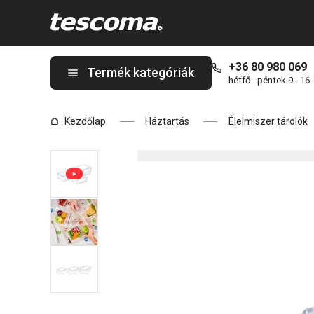
A FRESHBOX téglalap alakú ételtároló doboz, 3 db, 0,2-0,5-1,0 l 
+36 80 980 069
Termék kategóriák
hétfő - péntek 9 - 16
Kezdőlap
Háztartás
Élelmiszer tárolók