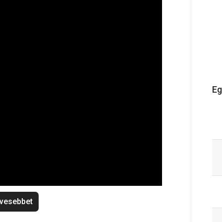
Eg
vesebbet