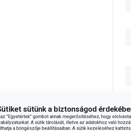
Sütiket sütünk a biztonságod érdekébe
z "Egyetértek" gombot annak megerősítéséhez, hogy elolvasta
bályzatunkat. A sütik tárolását, illetve az adatokhoz való hozzáf
hatja a böngészője beállításaiban. A sütik kezeléséhez kattints