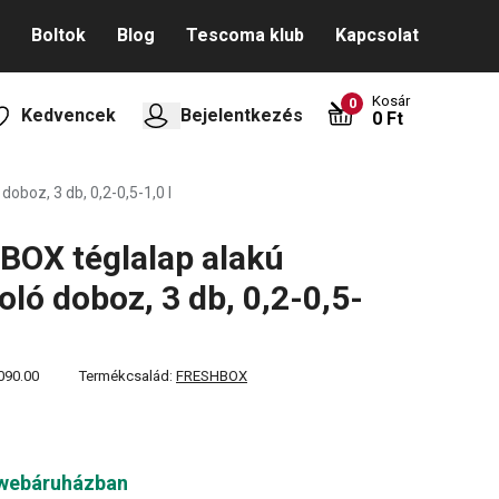
Boltok
Blog
Tescoma klub
Kapcsolat
Kosár
0
Kedvencek
Bejelentkezés
0 Ft
oboz, 3 db, 0,2-0,5-1,0 l
OX téglalap alakú
oló doboz, 3 db, 0,2-0,5-
090.00
Termékcsalád:
FRESHBOX
 webáruházban