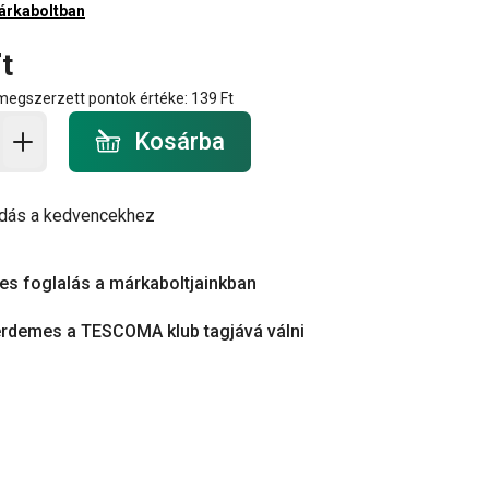
árkaboltban
t
 megszerzett pontok értéke:
139 Ft
a - mennyiség
Kosárba
dás a kedvencekhez
es foglalás a márkaboltjainkban
érdemes a TESCOMA klub tagjává válni