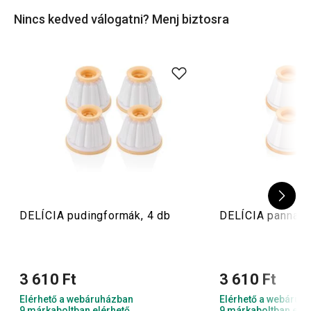
Nincs kedved válogatni? Menj biztosra
DELÍCIA pudingformák, 4 db
DELÍCIA panna co
3 610 Ft
3 610 Ft
Elérhető a webáruházban
Elérhető a webáruh
9 márkaboltban elérhető
9 márkaboltban elér