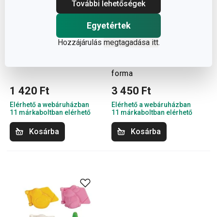
További lehetőségek
Egyetértek
DELÍCIA méhkaptárforma
DELÍCIA töltött
Hozzájárulás
megtagadása itt
.
süteményformázó
készlet, 3 karácsonyi
forma
1 420 Ft
3 450 Ft
Elérhető a webáruházban
Elérhető a webáruházban
11 márkaboltban elérhető
11 márkaboltban elérhető
Kosárba
Kosárba