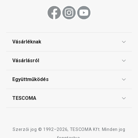
Vásárléknak
Ajándékutalványok
Vásárlásról
Tescoma klub
ÁSZF
Együttműködés
Gyakori kérdések
Szállítási díjak és fizetési módok
Affiliate program
TESCOMA
Reklamáció és termékvisszaküldés
Karrier
TESCOMA garancia és szerviz
Rólunk
Design
Szerzői jog © 1992–2026, TESCOMA Kft. Minden jog
Minőség