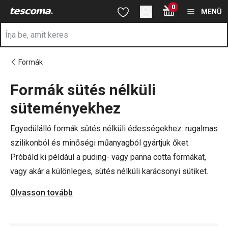
A Formák sütés nélküli süteményekhez oldalon tartózkodik
0
Ugrás a fő tartalomhoz
Ugrás a navigációhoz
Ugrás a kereséshez
MENÜ
Formák
Formák sütés nélküli
a
süteményekhez
Egyedülálló formák sütés nélküli édességekhez: rugalmas
szilikonból és minőségi műanyagból gyártjuk őket.
Próbáld ki például a puding- vagy panna cotta formákat,
vagy akár a különleges, sütés nélküli karácsonyi sütiket.
Olvasson tovább