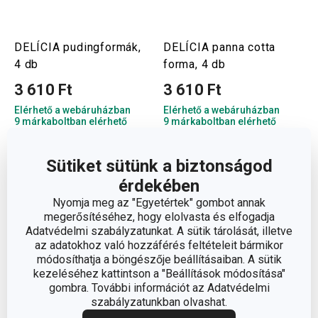
DELÍCIA pudingformák,
DELÍCIA panna cotta
4 db
forma, 4 db
3 610 Ft
3 610 Ft
Elérhető a webáruházban
Elérhető a webáruházban
9 márkaboltban elérhető
9 márkaboltban elérhető
Kosárba
Kosárba
Sütiket sütünk a biztonságod
érdekében
Nyomja meg az "Egyetértek" gombot annak
megerősítéséhez, hogy elolvasta és elfogadja
Adatvédelmi szabályzatunkat. A sütik tárolását, illetve
az adatokhoz való hozzáférés feltételeit bármikor
módosíthatja a böngészője beállításaiban. A sütik
kezeléséhez kattintson a "Beállítások módosítása"
gombra. További információt az Adatvédelmi
szabályzatunkban olvashat.