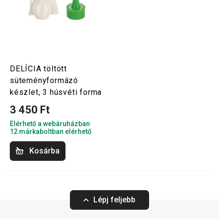
DELÍCIA töltött
süteményformázó
készlet, 3 húsvéti forma
3 450 Ft
Elérhető a webáruházban
12 márkaboltban elérhető
Kosárba
Lépj feljebb