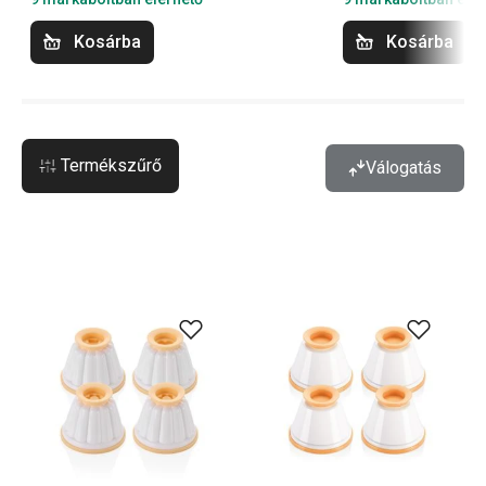
Kosárba
Kosárba
Termékszűrő
Válogatás