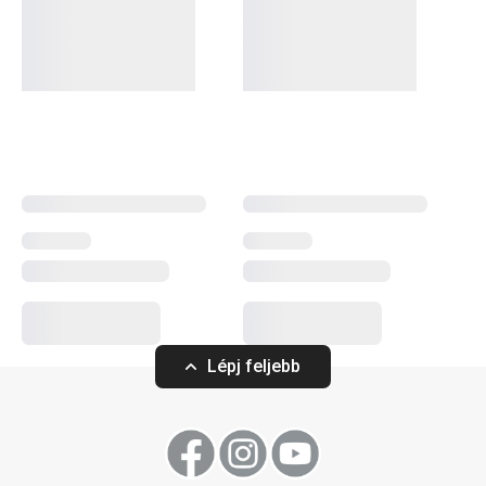
Főként a szekrényekben és fiókokban találod meg őket:
fiókrendszerezők
konyhai eszközökhöz, tányér- és
fedőtartók, akasztós tartók konyhai kellékekhez. A
rendkívül széles kínálat részei még a védőalátétek, a
hűtőszekrénybe és fagyasztóba való tárolódobozok és
az akasztós sínek is. Az okos megoldások között
borospohártartó, palack- és doboztároló állvány, valamint
egy praktikus kenyértartó is helyet kapott.
Háztartás
Lépj feljebb
Konyhai eszközök