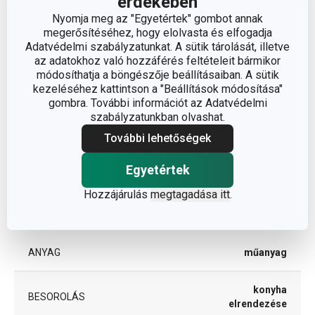
érdekében
Nyomja meg az "Egyetértek" gombot annak
megerősítéséhez, hogy elolvasta és elfogadja
Adatvédelmi szabályzatunkat. A sütik tárolását, illetve
Méretek
az adatokhoz való hozzáférés feltételeit bármikor
módosíthatja a böngészője beállításaiban. A sütik
A TERMÉK MAGASSÁGA (CM)
kezeléséhez kattintson a "Beállítások módosítása"
4.5
gombra. További információt az Adatvédelmi
szabályzatunkban olvashat.
A TERMÉK SZÉLESSÉGE (CM)
7.4
További lehetőségek
A TERMÉK HOSSZA (CM)
22.2
Egyetértek
Hozzájárulás
megtagadása itt
.
Egyéb paraméterek
ANYAG
műanyag
konyha
BESOROLÁS
elrendezése