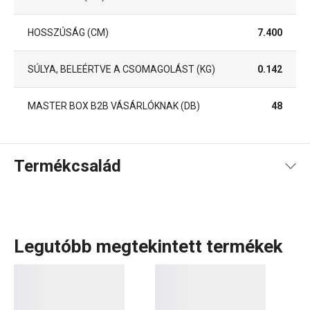
HOSSZÚSÁG (CM)
7.400
SÚLYA, BELEÉRTVE A CSOMAGOLÁST (KG)
0.142
MASTER BOX B2B VÁSÁRLÓKNAK (DB)
48
Termékcsalád
Legutóbb megtekintett termékek
Visszafogottak, mégis
nélkülözhetetlen segítőtársak a
konyhában
– ilyenek a FlexiSPACE termékcsalád tagjai.