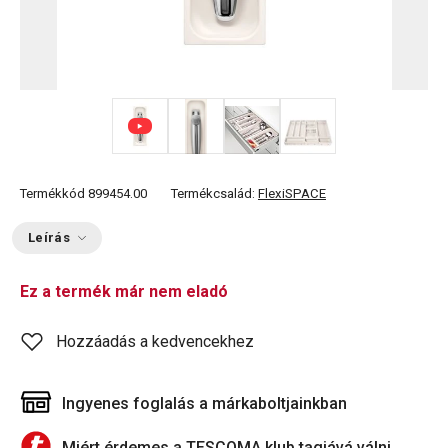
+ 5
Termékkód
899454.00
Termékcsalád:
FlexiSPACE
Leírás
Ez a termék már nem eladó
Hozzáadás a kedvencekhez
Ingyenes foglalás a márkaboltjainkban
Miért érdemes a TESCOMA klub tagjává válni