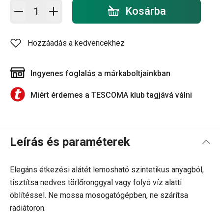
Kosárba - mennyiség
Kosárba
Hozzáadás a kedvencekhez
Ingyenes foglalás a márkaboltjainkban
Miért érdemes a TESCOMA klub tagjává válni
Leírás és paraméterek
Elegáns étkezési alátét lemosható szintetikus anyagból,
tisztítsa nedves törlőronggyal vagy folyó víz alatti
öblítéssel. Ne mossa mosogatógépben, ne szárítsa
radiátoron.