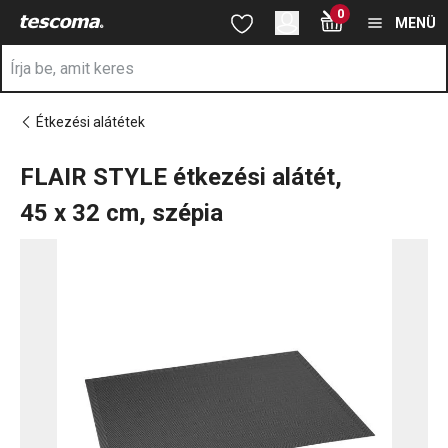
A FLAIR STYLE étkezési alátét, 45 x 32 cm, szépia oldalon tart
0
Ugrás a fő tartalomhoz
Ugrás a navigációhoz
Ugrás a kereséshez
MENÜ
Étkezési alátétek
FLAIR STYLE étkezési alátét,
45 x 32 cm, szépia