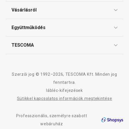
Ajándékutalványok
Vásárlásról
Tescoma klub
ÁSZF
Együttműködés
Gyakori kérdések
Szállítási díjak és fizetési módok
Affiliate program
TESCOMA
Reklamáció és termékvisszaküldés
Karrier
TESCOMA garancia és szerviz
Rólunk
Design
Szerzői jog © 1992–2026, TESCOMA Kft. Minden jog
Minőség
fenntartva.
lábléc-kifejezések
Blog
Sütikkel kapcsolatos információk megtekintése
Kapcsolat
Professzionális, személyre szabott
Adatkezelési Tájékoztató
webáruház
Akadálymentességi nyilatkozat