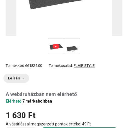
Termékkód
661824.00
Termékcsalád:
FLAIR STYLE
Leírás
A webáruházban nem elérhető
Elérhető
7 márkaboltban
1 630 Ft
A vásárlással megszerzett pontok értéke:
49 Ft