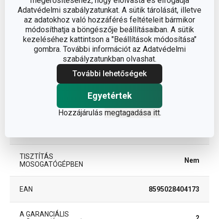
megerősítéséhez, hogy elolvasta és elfogadja
Adatvédelmi szabályzatunkat. A sütik tárolását, illetve
Egyéb paraméterek
az adatokhoz való hozzáférés feltételeit bármikor
módosíthatja a böngészője beállításaiban. A sütik
kezeléséhez kattintson a "Beállítások módosítása"
ANYAG
műszövet
gombra. További információt az Adatvédelmi
szabályzatunkban olvashat.
étkezési alátét, asztalkendő
További lehetőségek
BESOROLÁS
és egyéb alátétek
Egyetértek
TERMÉKCSALÁD
FLAIR STYLE
Hozzájárulás
megtagadása itt
.
TÍPUS
étkezési alátét
TISZTÍTÁS
Nem
MOSOGATÓGÉPBEN
EAN
8595028404173
A GARANCIÁLIS
2