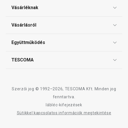
A FLAIR STYLE termékcsalád összes terméke
Vásárléknak
Ajándékutalványok
Vásárlásról
Tescoma klub
ÁSZF
Együttműködés
Gyakori kérdések
Szállítási díjak és fizetési módok
Affiliate program
TESCOMA
Reklamáció és termékvisszaküldés
Karrier
TESCOMA garancia és szerviz
Rólunk
Design
Szerzői jog © 1992–2026, TESCOMA Kft. Minden jog
Minőség
fenntartva.
lábléc-kifejezések
Blog
Sütikkel kapcsolatos információk megtekintése
Kapcsolat