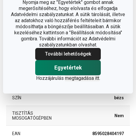
Nyomja meg az "Egyetértek" gombot annak
megerősítéséhez, hogy elolvasta és elfogadja
Egyéb paraméterek
Adatvédelmi szabályzatunkat. A sütik tárolását, illetve
az adatokhoz való hozzáférés feltételeit bármikor
módosíthatja a böngészője beállításaiban. A sütik
ANYAG
műszövet
kezeléséhez kattintson a "Beállítások módosítása"
gombra. További információt az Adatvédelmi
étkezési alátét, asztalkendő
szabályzatunkban olvashat.
BESOROLÁS
és egyéb alátétek
További lehetőségek
TERMÉKCSALÁD
FLAIR STYLE
Egyetértek
Hozzájárulás
megtagadása itt
.
TÍPUS
étkezési alátét
SZÍN
bézs
TISZTÍTÁS
Nem
MOSOGATÓGÉPBEN
EAN
8595028404197