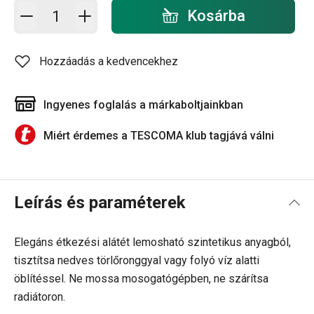
Kosárba - mennyiség
Kosárba
Hozzáadás a kedvencekhez
Ingyenes foglalás a márkaboltjainkban
Miért érdemes a TESCOMA klub tagjává válni
Leírás és paraméterek
Elegáns étkezési alátét lemosható szintetikus anyagból,
tisztítsa nedves törlőronggyal vagy folyó víz alatti
öblítéssel. Ne mossa mosogatógépben, ne szárítsa
radiátoron.