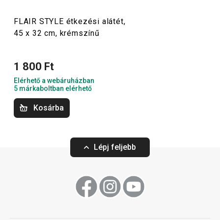
FLAIR STYLE étkezési alátét,
45 x 32 cm, krémszínű
1 800 Ft
Elérhető a webáruházban
5 márkaboltban elérhető
FLAIR STYLE étkezési alátét,
FLAIR STYLE étke
45 x 32 cm, banánsárga
45 x 32 cm, söté
Kosárba
1 630 Ft
1 630 Ft
Lépj feljebb
Elérhető a webáruházban
Elérhető a webáruh
11 márkaboltban elérhető
11 márkaboltban el
Kosárba
Kosárba