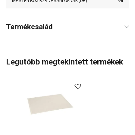
MASTER BOX B2B VÁSÁRLÓKNAK (DB)
96
Termékcsalád
Legutóbb megtekintett termékek
Tálalás