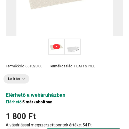
Termékkód
661828.00
Termékcsalád:
FLAIR STYLE
Leírás
Elérhető a webáruházban
Elérhető
5 márkaboltban
1 800 Ft
A vásárlással megszerzett pontok értéke:
54 Ft