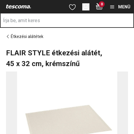
A FLAIR STYLE étkezési alátét, 45 x 32 cm, krémszínű oldalon t
0
Ugrás a fő tartalomhoz
Ugrás a navigációhoz
Ugrás a kereséshez
MENÜ
Étkezési alátétek
FLAIR STYLE étkezési alátét,
45 x 32 cm, krémszínű