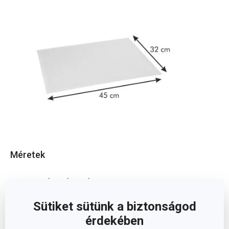
Méretek
A TERMÉK SZÉLESSÉGE (CM)
32
Sütiket sütünk a biztonságod
A TERMÉK HOSSZA (CM)
45
érdekében