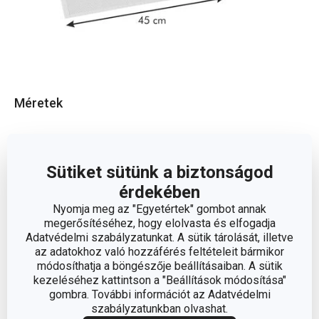
Méretek
A TERMÉK SZÉLESSÉGE (CM)
32
Sütiket sütünk a biztonságod
A TERMÉK HOSSZA (CM)
45
érdekében
Nyomja meg az "Egyetértek" gombot annak
megerősítéséhez, hogy elolvasta és elfogadja
Egyéb paraméterek
Adatvédelmi szabályzatunkat. A sütik tárolását, illetve
az adatokhoz való hozzáférés feltételeit bármikor
módosíthatja a böngészője beállításaiban. A sütik
ANYAG
műszövet
kezeléséhez kattintson a "Beállítások módosítása"
gombra. További információt az Adatvédelmi
szabályzatunkban olvashat.
étkezési alátét, asztalkendő
BESOROLÁS