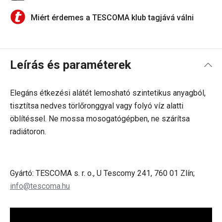
Miért érdemes a TESCOMA klub tagjává válni
Leírás és paraméterek
Elegáns étkezési alátét lemosható szintetikus anyagból,
tisztítsa nedves törlőronggyal vagy folyó víz alatti
öblítéssel. Ne mossa mosogatógépben, ne szárítsa
radiátoron.
Gyártó: TESCOMA s. r. o., U Tescomy 241, 760 01 Zlín;
info@tescoma.hu