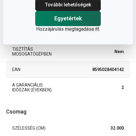
és egyéb alátétek
További lehetőségek
TERMÉKCSALÁD
Egyetértek
FLAIR STYLE
Hozzájárulás
megtagadása itt
.
TÍPUS
étkezési alátét
TISZTÍTÁS
Nem
MOSOGATÓGÉPBEN
EAN
8595028404142
A GARANCIÁLIS
2
IDŐSZAK (ÉVEKBEN)
Csomag
SZÉLESSÉG (CM)
32.000