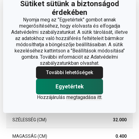
Sütiket sütünk a biztonságod
TÍPUS
étkezési alátét
érdekében
Nyomja meg az "Egyetértek" gombot annak
TISZTÍTÁS
Nem
megerősítéséhez, hogy elolvasta és elfogadja
MOSOGATÓGÉPBEN
Adatvédelmi szabályzatunkat. A sütik tárolását, illetve
az adatokhoz való hozzáférés feltételeit bármikor
EAN
8595028437829
módosíthatja a böngészője beállításaiban. A sütik
kezeléséhez kattintson a "Beállítások módosítása"
gombra. További információt az Adatvédelmi
A GARANCIÁLIS
3
szabályzatunkban olvashat.
IDŐSZAK (ÉVEKBEN)
További lehetőségek
Csomag
Egyetértek
Hozzájárulás
megtagadása itt
.
DARAB / KÉSZLET
1
SZÉLESSÉG (CM)
32.000
MAGASSÁG (CM)
0.400