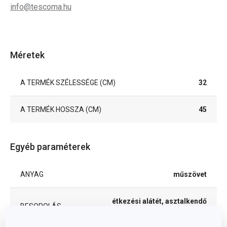
info@tescoma.hu
Méretek
A TERMÉK SZÉLESSÉGE (CM)
32
A TERMÉK HOSSZA (CM)
45
Egyéb paraméterek
ANYAG
műszövet
étkezési alátét, asztalkendő
BESOROLÁS
és egyéb alátétek