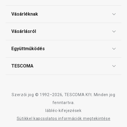
Vásárléknak
Ajándékutalványok
Vásárlásról
Tescoma klub
ÁSZF
Együttműködés
Gyakori kérdések
Szállítási díjak és fizetési módok
Affiliate program
TESCOMA
Reklamáció és termékvisszaküldés
Karrier
TESCOMA garancia és szerviz
Rólunk
Design
Szerzői jog © 1992–2026, TESCOMA Kft. Minden jog
Minőség
fenntartva.
lábléc-kifejezések
Blog
Sütikkel kapcsolatos információk megtekintése
Kapcsolat