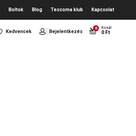
Boltok
Blog
Tescoma klub
Kapcsolat
Kosár
0
Kedvencek
Bejelentkezés
0 Ft