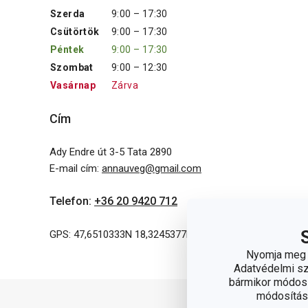
Szerda
9:00 – 17:30
Csütörtök
9:00 – 17:30
Péntek
9:00 – 17:30
Szombat
9:00 – 12:30
Vasárnap
Zárva
Cím
Ady Endre út 3-5 Tata 2890
E-mail cím
:
annauveg@gmail.com
Telefon
:
+36 20 9420 712
GPS: 47,6510333N 18,3245377E
Nyomja meg a
Adatvédelmi sza
bármikor módosít
módosítása