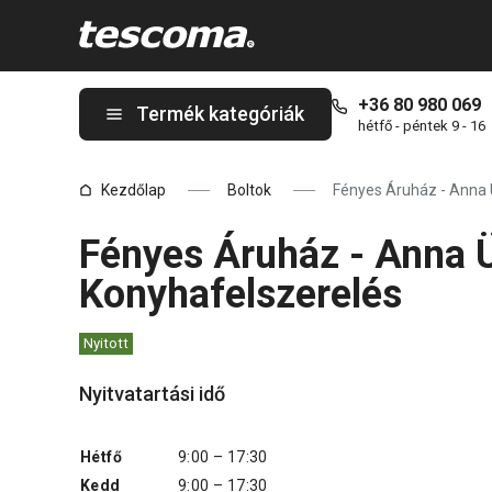
A Fényes Áruház - Anna Üveg Konyhafelszerelés oldalon tartóz
+36 80 980 069
Termék kategóriák
hétfő - péntek 9 - 16
Kezdőlap
Boltok
Fényes Áruház - Anna 
Fényes Áruház - Anna 
Konyhafelszerelés
Nyitott
Nyitvatartási idő
Hétfő
9:00 – 17:30
Kedd
9:00 – 17:30