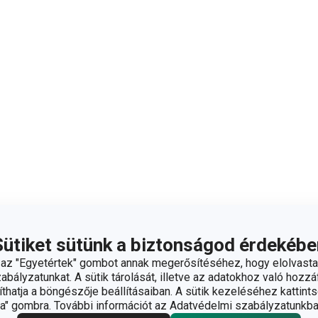
Sütiket sütünk a biztonságod érdekébe
z "Egyetértek" gombot annak megerősítéséhez, hogy elolvasta
bályzatunkat. A sütik tárolását, illetve az adatokhoz való hozzáf
hatja a böngészője beállításaiban. A sütik kezeléséhez kattints
" gombra. További információt az Adatvédelmi szabályzatunkba