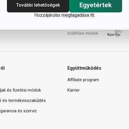
Egyetértek
További lehetőségek
Hozzájárulás
megtagadása itt
.
Szállítási módok
ról
Együttműködés
Affiliate program
díjak és fizetési módok
Karrier
ó és termékvisszaküldés
arancia és szerviz