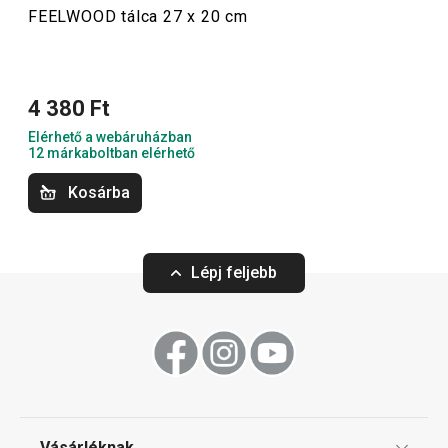
FEELWOOD tálca 27 x 20 cm
Tálalás
Szeletelés
4 380 Ft
Elérhető a webáruházban
Főzés
12 márkaboltban elérhető
Kosárba
Konyhai eszközök
Lépj feljebb
Vásárléknak