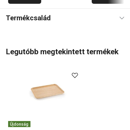
Termékcsalád
Legutóbb megtekintett termékek
A fából készült, fényűző FEELWOOD konyhai eszközök
természetes faerezetükkel és lágy vonalaikkal már első
pillantásra magukkal ragadnak. A tökéletes ergonómia és
a hosszú élettartam mellett további előnyük, hogy nem
karcolják meg a felületeket. A termékcsalád nemcsak
konyhai eszközöket
kínál, hanem a kiváló minőségű japán
acélból készült FEELWOOD
késeket
és
késtartót
is.
Újdonság