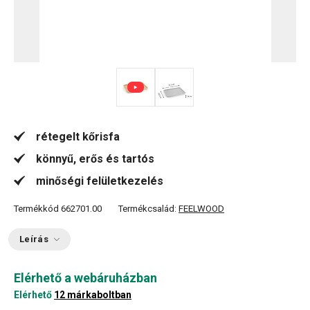
rétegelt kőrisfa
könnyű, erős és tartós
minőségi felületkezelés
Termékkód
662701.00
Termékcsalád:
FEELWOOD
Leírás
Elérhető a webáruházban
Elérhető
12 márkaboltban