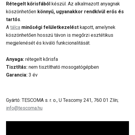
Rétegelt kőrisfából
készül. Az alkalmazott anyagnak
köszönhetően
könnyű, ugyanakkor rendkívül erős és
tartós
.
A
tálca
minőségi felületkezelést
kapott, amelynek
köszönhetően hosszú távon is megőrzi esztétikus
megjelenését és kiváló funkcionalitását.
Anyaga:
rétegelt kőrisfa
Tisztítás:
nem tisztítható mosogatógépben
Garancia:
3 év
Gyártó: TESCOMA s. r. o., U Tescomy 241, 760 01 Zlín;
info@tescoma.hu