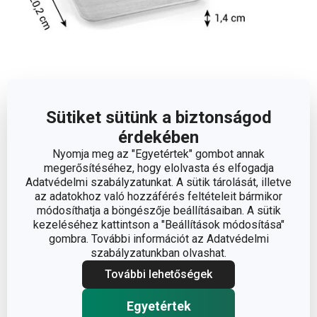
Sütiket sütünk a biztonságod
Méretek
érdekében
Nyomja meg az "Egyetértek" gombot annak
A TERMÉK MAGASSÁGA (CM)
1.4
megerősítéséhez, hogy elolvasta és elfogadja
Adatvédelmi szabályzatunkat. A sütik tárolását, illetve
A TERMÉK SZÉLESSÉGE (CM)
20.2
az adatokhoz való hozzáférés feltételeit bármikor
módosíthatja a böngészője beállításaiban. A sütik
kezeléséhez kattintson a "Beállítások módosítása"
A TERMÉK HOSSZA (CM)
27.2
gombra. További információt az Adatvédelmi
szabályzatunkban olvashat.
További lehetőségek
Egyéb paraméterek
Egyetértek