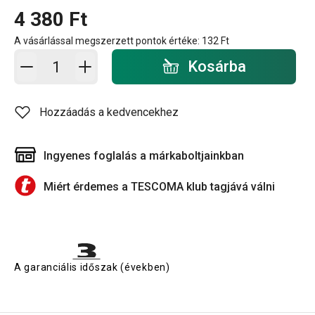
4 380 Ft
A vásárlással megszerzett pontok értéke:
132 Ft
Kosárba - mennyiség
Kosárba
Hozzáadás a kedvencekhez
Ingyenes foglalás a márkaboltjainkban
Miért érdemes a TESCOMA klub tagjává válni
A garanciális időszak (években)