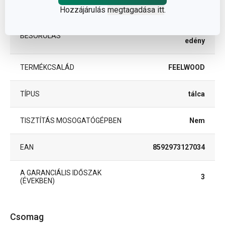
ANYAG
kőris
Hozzájárulás
megtagadása itt
.
szervírozó
BESOROLÁS
edény
TERMÉKCSALÁD
FEELWOOD
TÍPUS
tálca
TISZTÍTÁS MOSOGATÓGÉPBEN
Nem
EAN
8592973127034
A GARANCIÁLIS IDŐSZAK
3
(ÉVEKBEN)
Csomag