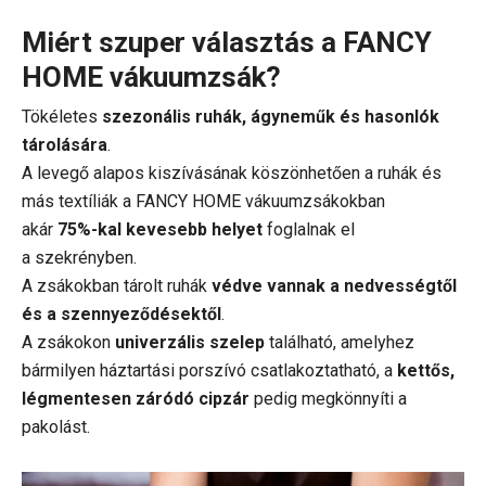
Miért szuper választás a FANCY
HOME vákuumzsák?
Tökéletes
szezonális ruhák, ágyneműk és hasonlók
tárolására
.
A levegő alapos kiszívásának köszönhetően a ruhák és
más textíliák a FANCY HOME vákuumzsákokban
akár
75%-kal kevesebb helyet
foglalnak el
a szekrényben.
A zsákokban tárolt ruhák
védve vannak a nedvességtől
és a szennyeződésektől
.
A zsákokon
univerzális szelep
található, amelyhez
bármilyen háztartási porszívó csatlakoztatható, a
kettős,
légmentesen záródó cipzár
pedig megkönnyíti a
pakolást.