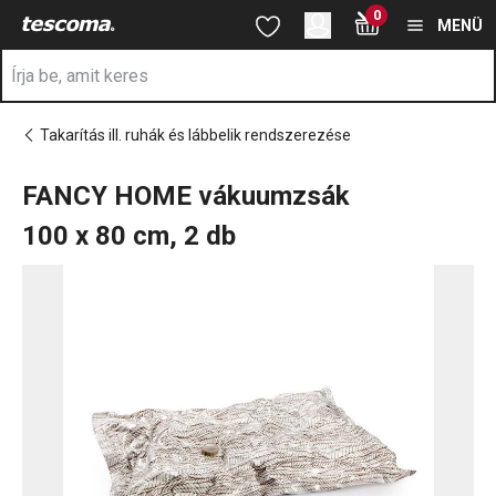
A FANCY HOME vákuumzsák 100 x 80 cm, 2 db oldalon tartózko
0
Ugrás a fő tartalomhoz
Ugrás a navigációhoz
Ugrás a kereséshez
MENÜ
Takarítás ill. ruhák és lábbelik rendszerezése
FANCY HOME vákuumzsák
100 x 80 cm, 2 db