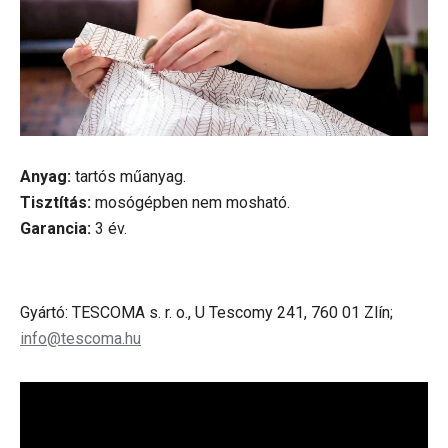
Anyag:
tartós műanyag.
Tisztítás:
mosógépben nem mosható.
Garancia:
3 év.
Gyártó: TESCOMA s. r. o., U Tescomy 241, 760 01 Zlín;
info@tescoma.hu