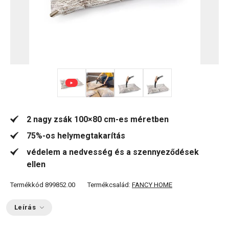
+ 3
2 nagy zsák 100×80 cm-es méretben
75%-os helymegtakarítás
védelem a nedvesség és a szennyeződések
ellen
Termékkód
899852.00
Termékcsalád:
FANCY HOME
Leírás