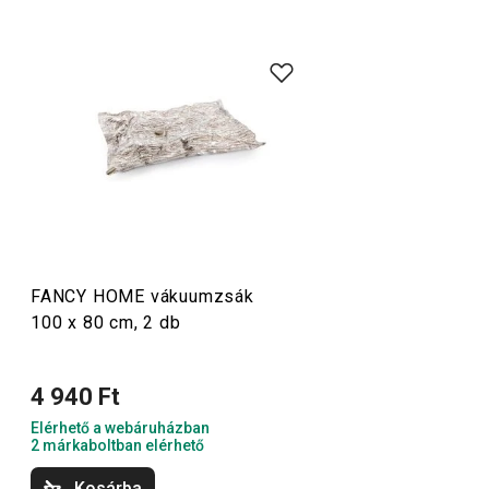
A FANCY HOME termékcsaládban mindent megtalálsz,
amire szükséged van ahhoz, hogy
otthonod
szép és
otthonos hely legyen. Legyen szó bár
terítékről
, az
otthon
rendben tartásához
szükséges tárolódobozokról és
rendszerezőkről vagy a
vasalás
egyszerűbbé tételéről, itt
jó helyen jársz. Az
otthon illatáról
sem feledkeztünk meg:
illatdiffúzorok
,
aromalámpák
és a hozzájuk tartozó
utántöltők is elérhetők nálunk.
FANCY HOME vákuumzsák
100 x 80 cm, 2 db
Háztartás
4 940 Ft
Háztartási gépek
Elérhető a webáruházban
2 márkaboltban elérhető
Tálalás
Kosárba