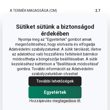
A TERMÉK MAGASSÁGA (CM)
2.7
A TERMÉK SZÉLESSÉGE (CM)
10
Sütiket sütünk a biztonságod
érdekében
A TERMÉK HOSSZA (CM)
13
Nyomja meg az "Egyetértek" gombot annak
megerősítéséhez, hogy elolvasta és elfogadja
Adatvédelmi szabályzatunkat. A sütik tárolását, illetve
az adatokhoz való hozzáférés feltételeit bármikor
Egyéb paraméterek
módosíthatja a böngészője beállításaiban. A sütik
kezeléséhez kattintson a "Beállítások módosítása"
ANYAG
kerámia
gombra. További információt az Adatvédelmi
szabályzatunkban olvashat.
További lehetőségek
BESOROLÁS
szervírozó edény
Egyetértek
MIKROHULLÁMÚ SÜTŐBE
Igen
ALKALMAS
Hozzájárulás
megtagadása itt
.
FANCY HOME