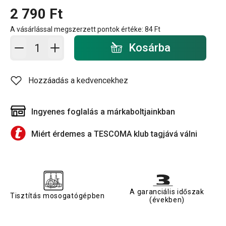
2 790 Ft
A vásárlással megszerzett pontok értéke:
84 Ft
Kosárba - mennyiség
Kosárba
Hozzáadás a kedvencekhez
Ingyenes foglalás a márkaboltjainkban
Miért érdemes a TESCOMA klub tagjává válni
A garanciális időszak
Tisztítás mosogatógépben
(években)