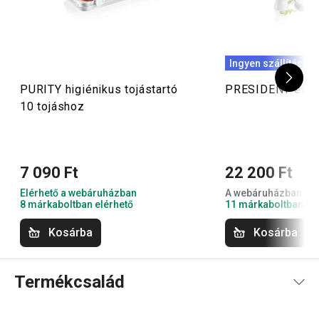
Ingyen szállítás
PURITY higiénikus tojástartó
PRESIDENT elekt
10 tojáshoz
7 090 Ft
22 200 Ft
Elérhető a webáruházban
A webáruházban nem
8 márkaboltban elérhető
11 márkaboltban el
Kosárba
Kosárba
Termékcsalád