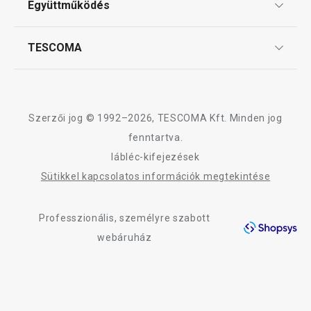
Együttműködés
Gyakori kérdések
Szállítási díjak és fizetési módok
Affiliate program
TESCOMA
Reklamáció és termékvisszaküldés
A FANCY HOME Stones termékcsalád összes terméke
Karrier
TESCOMA garancia és szerviz
Rólunk
Design
Szerzői jog © 1992–2026, TESCOMA Kft. Minden jog
Minőség
fenntartva.
lábléc-kifejezések
Blog
Sütikkel kapcsolatos információk megtekintése
Kapcsolat
Professzionális, személyre szabott
Adatkezelési Tájékoztató
webáruház
Akadálymentességi nyilatkozat