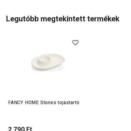
Legutóbb megtekintett termékek
A szépség az egyszerűségben rejlik. Ezt a mondást
formáltuk kézzelfoghatóvá a FANCY HOME Stones
termékcsalád darabjaiban. A kollekció kerámiából készült
lakásdekorációs
és
tálaláshoz
szánt kiegészítőket
tartalmaz, melyek finom formavilágát a lávakövek ihlették.
A termékeket minimalista, lekerekített vonalak jellemzik.
Italok
FANCY HOME Stones tojástartó
Tálalás
2 790 Ft