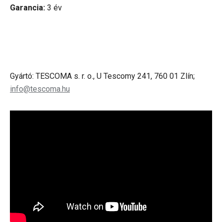
Garancia:
3 év
Gyártó: TESCOMA s. r. o., U Tescomy 241, 760 01 Zlín;
info@tescoma.hu