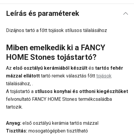
Leírás és paraméterek
Dizájnos tartó a főtt tojások stílusos tálalásához
Miben emelkedik ki a FANCY
HOME Stones tojástartó?
Az
első osztályú kerámiából készült
és
tartós fehér
mázzal ellátott
tartó remek választás főtt
tojások
tálalásához, .
A tojástartó a
stílusos konyhai és otthoni kiegészítőket
felvonultató FANCY HOME Stones termékcsaládba
tartozik.
Anyag:
első osztályú kerámia tartós mázzal
Tisztítás:
mosogatógépben tisztítható