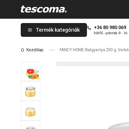
A FANCY HOME Illatgyertya 200 g, Verbéna oldalon tartózkodik
+36 80 980 069
Termék kategóriák
hétfő - péntek 9 - 16
Kezdőlap
FANCY HOME Illatgyertya 200 g, Verb