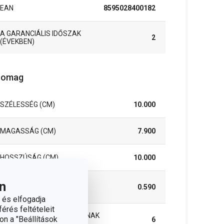
EAN
8595028400182
A GARANCIÁLIS IDŐSZAK
2
(ÉVEKBEN)
somag
SZÉLESSÉG (CM)
10.000
MAGASSÁG (CM)
7.900
HOSSZÚSÁG (CM)
10.000
n
SÚLYA, BELEÉRTVE A
0.590
CSOMAGOLÁST (KG)
 és elfogadja
érés feltételeit
INNER BOX B2B VÁSÁRLÓKNAK
on a "Beállítások
6
(DB)