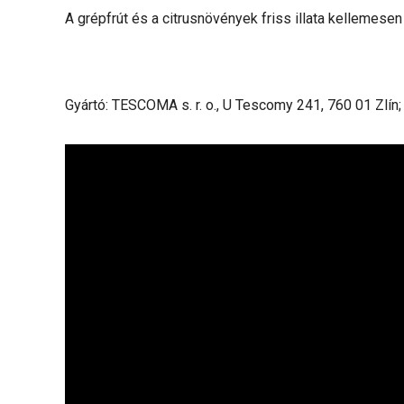
A grépfrút és a citrusnövények friss illata kellemesen
Gyártó: TESCOMA s. r. o., U Tescomy 241, 760 01 Zlín