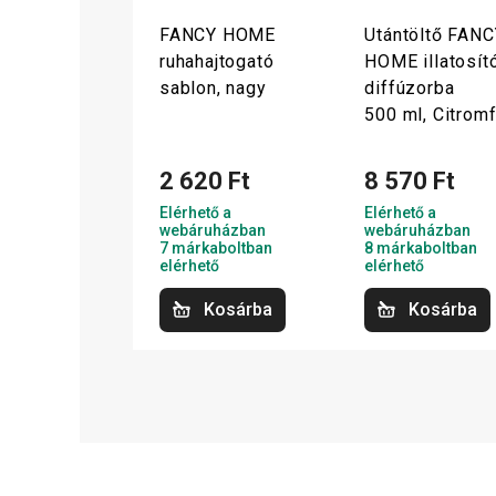
FANCY HOME
Utántöltő FANC
ruhahajtogató
HOME illatosít
sablon, nagy
diffúzorba
500 ml, Citrom
2 620 Ft
8 570 Ft
Elérhető a
Elérhető a
webáruházban
webáruházban
7 márkaboltban
8 márkaboltban
elérhető
elérhető
Kosárba
Kosárba