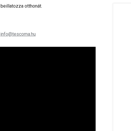
 beillatozza otthonát.
;
info@tescoma.hu