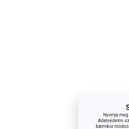
Nyomja meg a
Adatvédelmi sza
bármikor módosít