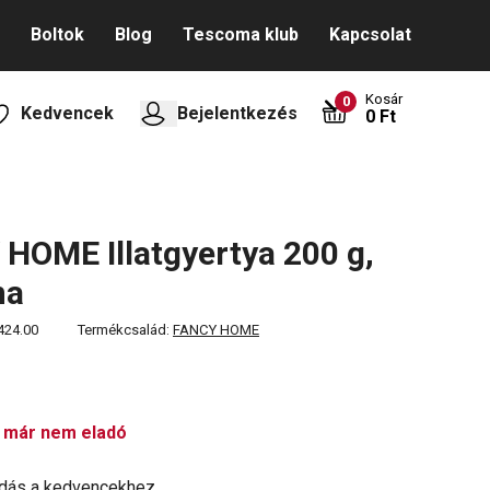
Boltok
Blog
Tescoma klub
Kapcsolat
Kosár
0
Kedvencek
Bejelentkezés
0 Ft
HOME Illatgyertya 200 g,
na
424.00
Termékcsalád:
FANCY HOME
 már nem eladó
dás a kedvencekhez