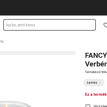
Ugrás a fő tartalomhoz
Ugrás a navigációhoz
Ugrás a kereséshez
éna
FANCY 
Verbé
Termékkód
906
Leírás
Ez a termék
Hozzáa