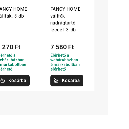
ANCY HOME
FANCY HOME
állfák, 3 db
vállfák
nadrágtartó
léccel, 3 db
 270 Ft
7 580 Ft
lérhető a
Elérhető a
ebáruházban
webáruházban
 márkaboltban
6 márkaboltban
lérhető
elérhető
Kosárba
Kosárba