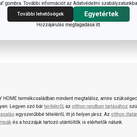
" gombra. További információt az Adatvédelmi szabályzatunkba
Egyetértek
További lehetőségek
Hozzájárulás
megtagadása itt
.
 HOME termékcsaládban mindent megtalálsz, amire szükséged
gyen. Legyen szó bár
terítékről
, az
otthon rendben tartásához
szü
vasalás
egyszerűbbé tételéről, itt jó helyen jársz. Az
otthon illatá
ámpák
és a hozzájuk tartozó utántöltők is elérhetők nálunk.