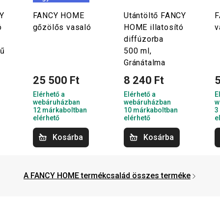
Y
FANCY HOME
Utántöltő FANCY
F
ó
gőzölős vasaló
HOME illatosító
v
diffúzorba
fű
500 ml,
Gránátalma
25 500 Ft
8 240 Ft
5
Elérhető a
Elérhető a
E
webáruházban
webáruházban
w
12 márkaboltban
10 márkaboltban
3
elérhető
elérhető
e
Kosárba
Kosárba
A FANCY HOME termékcsalád összes terméke