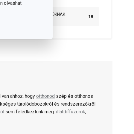
n olvashat.
MASTER BOX B2B VÁSÁRLÓKNAK
18
(DB)
 van ahhoz, hogy
otthonod
szép és otthonos
kséges tárolódobozokról és rendszerezőkről
ról
sem feledkeztünk meg:
illatdiffúzorok
,