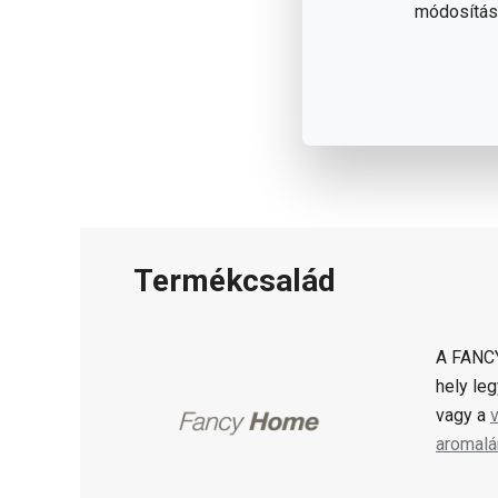
módosítása
Termékcsalád
A FANCY
hely le
vagy a
aromal