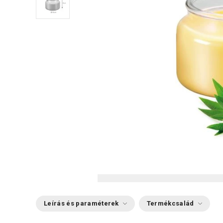
Leírás és paraméterek
Termékcsalád