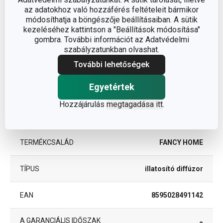
az adatokhoz való hozzáférés feltételeit bármikor
A TERMÉK HOSSZA (CM)
7
módosíthatja a böngészője beállításaiban. A sütik
kezeléséhez kattintson a "Beállítások módosítása"
gombra. További információt az Adatvédelmi
szabályzatunkban olvashat.
Egyéb paraméterek
További lehetőségek
ANYAG
illat, üveg, rattan
Egyetértek
Hozzájárulás
megtagadása itt
.
illatosító
BESOROLÁS
diffúzorok
TERMÉKCSALÁD
FANCY HOME
TÍPUS
illatosító diffúzor
EAN
8595028491142
A GARANCIÁLIS IDŐSZAK