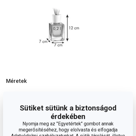
Méretek
A TERMÉK MAGASSÁGA (CM)
12
Sütiket sütünk a biztonságod
A TERMÉK SZÉLESSÉGE (CM)
7
érdekében
Nyomja meg az "Egyetértek" gombot annak
megerősítéséhez, hogy elolvasta és elfogadja
TÉRFOGAT (L)
0.2
Adatvédelmi szabályzatunkat. A sütik tárolását, illetve