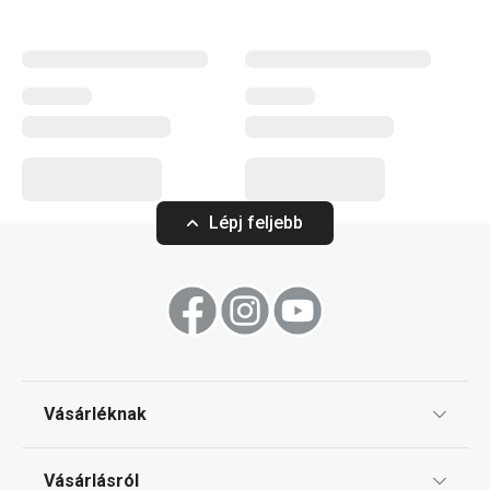
utántöltők is elérhetők nálunk.
Háztartás
Háztartási gépek
Lépj feljebb
Tálalás
Mosogatás és takarítás
Vásárléknak
Ajándékutalványok
Vásárlásról