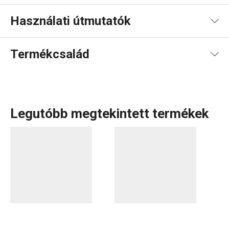
Használati útmutatók
Használati útmutató és biztonsági információk
Termékcsalád
Legutóbb megtekintett termékek
A FANCY HOME termékcsaládban mindent megtalálsz,
amire szükséged van ahhoz, hogy
otthonod
szép és
otthonos hely legyen. Legyen szó bár
terítékről
, az
otthon
rendben tartásához
szükséges tárolódobozokról és
rendszerezőkről vagy a
vasalás
egyszerűbbé tételéről, itt
jó helyen jársz. Az
otthon illatáról
sem feledkeztünk meg:
illatdiffúzorok
,
aromalámpák
és a hozzájuk tartozó