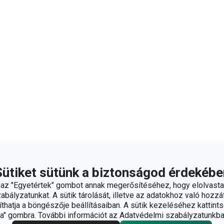
Sütiket sütünk a biztonságod érdekébe
z "Egyetértek" gombot annak megerősítéséhez, hogy elolvasta
bályzatunkat. A sütik tárolását, illetve az adatokhoz való hozzáf
hatja a böngészője beállításaiban. A sütik kezeléséhez kattints
" gombra. További információt az Adatvédelmi szabályzatunkba