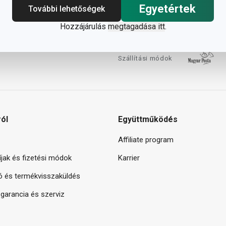
Egyetértek
További lehetőségek
Hozzájárulás
megtagadása itt
.
Szállítási módok
ról
Együttműködés
Affiliate program
díjak és fizetési módok
Karrier
ó és termékvisszaküldés
arancia és szerviz