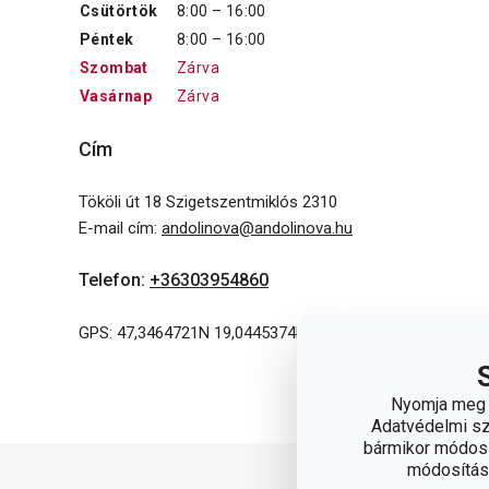
Csütörtök
8:00 – 16:00
Péntek
8:00 – 16:00
Szombat
Zárva
Vasárnap
Zárva
Cím
Tököli út 18 Szigetszentmiklós 2310
E-mail cím
:
andolinova@andolinova.hu
Telefon
:
+36303954860
GPS: 47,3464721N 19,0445374E
Nyomja meg a
Adatvédelmi sza
bármikor módosít
módosítása