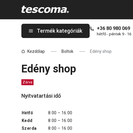
A Edény shop oldalon tartózkodik
+36 80 980 069
Termék kategóriák
hétfő - péntek 9 - 16
Kezdőlap
Boltok
Edény shop
Edény shop
Zárva
Nyitvatartási idő
Hétfő
8:00 – 16:00
Kedd
8:00 – 16:00
Szerda
8:00 – 16:00