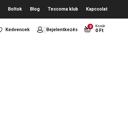
Boltok
Blog
Tescoma klub
Kapcsolat
Kosár
0
Kedvencek
Bejelentkezés
0 Ft