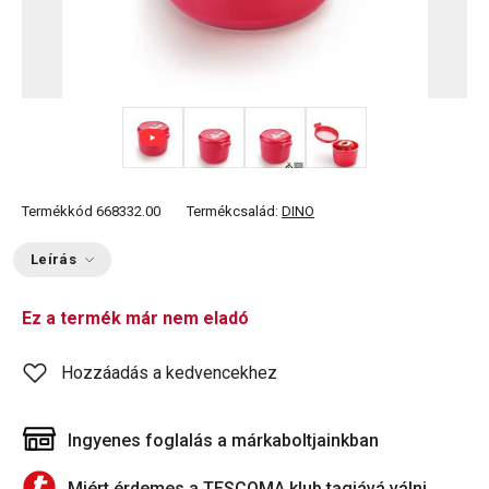
+ 2
Termékkód
668332.00
Termékcsalád:
DINO
Leírás
Ez a termék már nem eladó
Hozzáadás a kedvencekhez
Ingyenes foglalás a márkaboltjainkban
Miért érdemes a TESCOMA klub tagjává válni