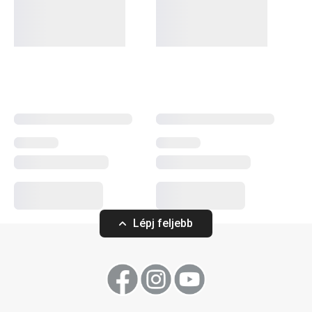
ártalmatlan anyagból készülnek, hiszen mi lehet ennél
fontosabb szempont, ha a gyermekekről van szó. A
tányérokat, tálkákat, uzsonnás dobozokat és
bögréket
vidám dinoszauruszos minták díszítik, amelyek
garantáltan elnyerik a gyerekek és a szülők tetszését is.
Gyermekeknek
Lépj feljebb