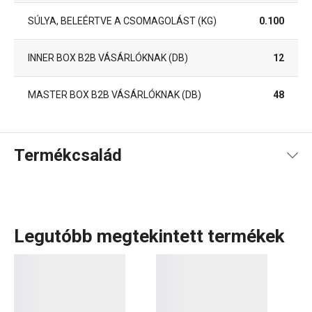
SÚLYA, BELEÉRTVE A CSOMAGOLÁST (KG)
0.100
INNER BOX B2B VÁSÁRLÓKNAK (DB)
12
MASTER BOX B2B VÁSÁRLÓKNAK (DB)
48
Termékcsalád
Legutóbb megtekintett termékek
A DINO termékcsalád a legkisebbek igényeire lett szabva.
Gyerekeknek készült készleteket
tartalmaz, amelyek első
osztályú, rendkívül ellenálló és egészségre teljesen