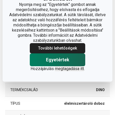
Nyomja meg az "Egyetértek" gombot annak
ÁTMÉRŐ (CM)
10.5
megerősítéséhez, hogy elolvasta és elfogadja
Adatvédelmi szabályzatunkat. A sütik tárolását, illetve
az adatokhoz való hozzáférés feltételeit bármikor
módosíthatja a böngészője beállításaiban. A sütik
Egyéb paraméterek
kezeléséhez kattintson a "Beállítások módosítása"
gombra. További információt az Adatvédelmi
szabályzatunkban olvashat.
egészségre ártalmatlan
ANYAG
műanyag
További lehetőségek
Egyetértek
BESOROLÁS
élelmiszer tároló doboz
Hozzájárulás
megtagadása itt
.
HŰTŐSZEKRÉNYBE
Igen
ALKALMAS
TERMÉKCSALÁD
DINO
TÍPUS
élelmiszertároló doboz