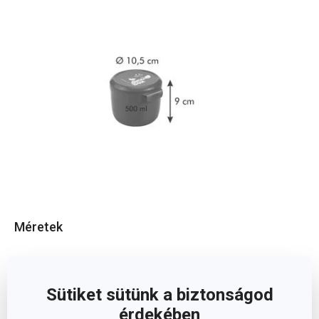
Méretek
A TERMÉK MAGASSÁGA (CM)
9
Sütiket sütünk a biztonságod
TÉRFOGAT (L)
0.5
érdekében