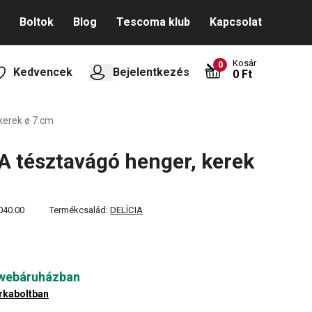
Boltok
Blog
Tescoma klub
Kapcsolat
Kosár
0
Kedvencek
Bejelentkezés
0 Ft
kerek ø 7 cm
A tésztavágó henger, kerek
040.00
Termékcsalád:
DELÍCIA
 webáruházban
rkaboltban