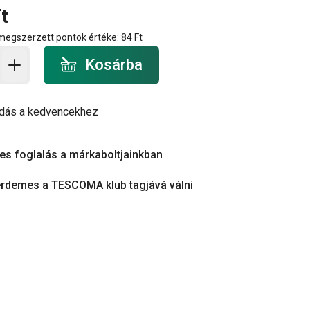
t
 megszerzett pontok értéke:
84 Ft
a - mennyiség
Kosárba
dás a kedvencekhez
es foglalás a márkaboltjainkban
érdemes a TESCOMA klub tagjává válni