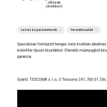
időszak
(években)
Leírás és paraméterek
Termékcsalád
Speciálisan formázott henger, mely kiválóan alkalma
különféle típusú tésztákból. Ellenálló műanyagból kés
garancia.
Gyártó: TESCOMA s. r. o., U Tescomy 241, 760 01 Zlín