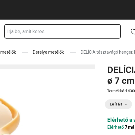
Ugrás a fő tartalomhoz
Ugrás a navigációhoz
Ugrás a kereséshez
e metélők
Derelye metélők
DELÍCIA tésztavágó henger, 
DELÍCI
ø 7 cm
Termékkód
630
Leírás
Elérhető a
Elérhető
7 má