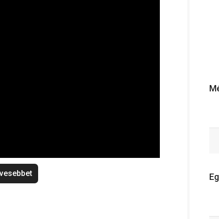
Mé
vesebbet
Eg