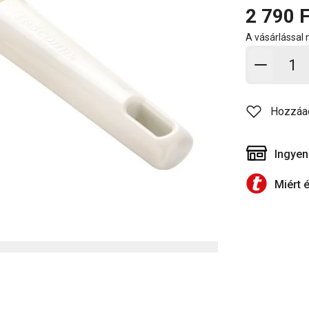
2 790 F
A vásárlással
Kosárb
Hozzáa
Ingyen
Miért 