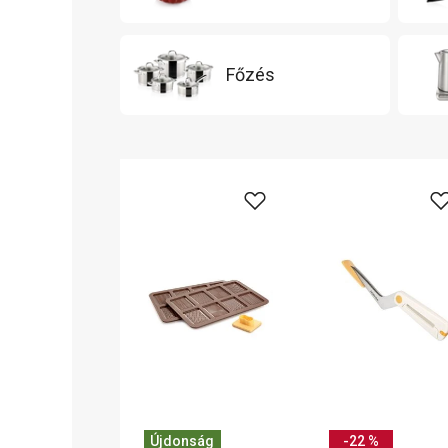
Főzés
Újdonság
-22 %