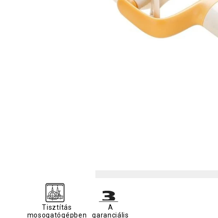
Tisztítás
A
mosogatógépben
garanciális