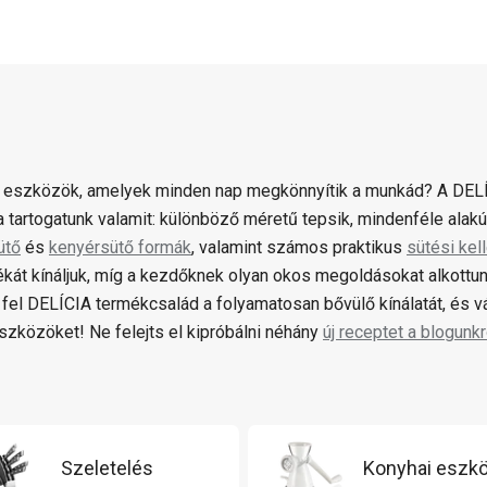
 eszközök, amelyek minden nap megkönnyítik a munkád? A DELÍ
 tartogatunk valamit: különböző méretű tepsik, mindenféle alak
ütő
és
kenyérsütő formák
, valamint számos praktikus
sütési kel
ékát kínáljuk, míg a kezdőknek olyan okos megoldásokat alkottun
fel DELÍCIA termékcsalád a folyamatosan bővülő kínálatát, és 
zközöket! Ne felejts el kipróbálni néhány
új receptet a blogunkr
Szeletelés
Konyhai eszk