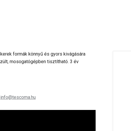
s kerek formák könnyű és gyors kivágására
zült, mosogatógépben tisztítható. 3 év
;
info@tescoma.hu