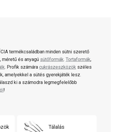
CIA termékcsaládban minden sütni szerető
ú, méretű és anyagú
sütőformák
.
Tortaformák
,
lék
. Profik számára
cukrászeszközök
széles
k, amelyekkel a sütés gyerekjáték lesz.
válaszd ki a számodra legmegfelelőbb
ól
!
özök
Tálalás