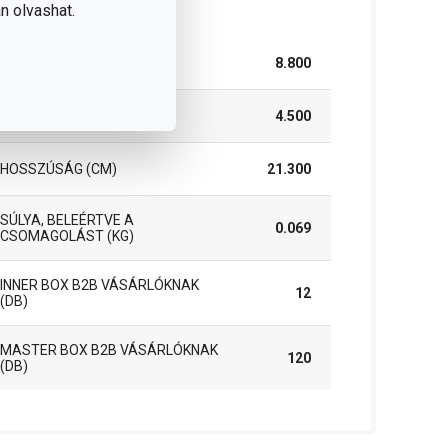
somag
n olvashat.
SZÉLESSÉG (CM)
8.800
MAGASSÁG (CM)
4.500
HOSSZÚSÁG (CM)
21.300
SÚLYA, BELEÉRTVE A
0.069
CSOMAGOLÁST (KG)
INNER BOX B2B VÁSÁRLÓKNAK
12
(DB)
MASTER BOX B2B VÁSÁRLÓKNAK
120
(DB)