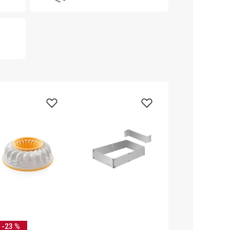
-23 %