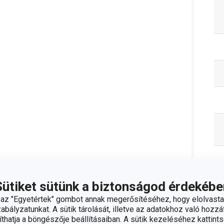
Sütiket sütünk a biztonságod érdekébe
z "Egyetértek" gombot annak megerősítéséhez, hogy elolvasta
bályzatunkat. A sütik tárolását, illetve az adatokhoz való hozzáf
hatja a böngészője beállításaiban. A sütik kezeléséhez kattints