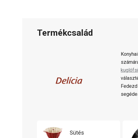
Termékcsalád
Konyhai
számára
kuglófs
választ
Fedezd 
segédes
Sütés