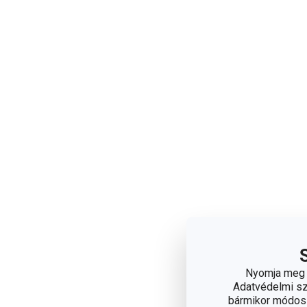
Nyomja meg a
Adatvédelmi sza
bármikor módosít