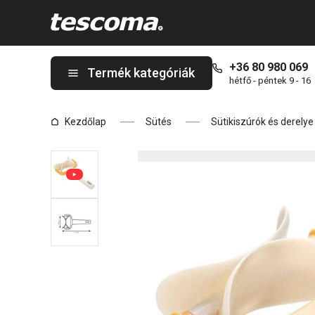
A DELÍCIA tésztavágó henger, kerek ø 7 cm oldalon tartózkodik
+36 80 980 069
Termék kategóriák
hétfő - péntek 9 - 16
Kezdőlap
Sütés
Sütikiszúrók és derely