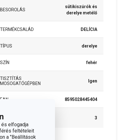
sütikiszúrók és
BESOROLÁS
derelye metélő
TERMÉKCSALÁD
DELÍCIA
TÍPUS
derelye
SZÍN
fehér
TISZTÍTÁS
Igen
MOSOGATÓGÉPBEN
EAN
8595028445404
n
A GARANCIÁLIS
3
IDŐSZAK (ÉVEKBEN)
 és elfogadja
érés feltételeit
on a "Beállítások