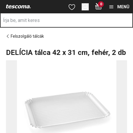
A DELÍCIA tálca 42x31 cm, fehér, 2 db oldalon tartózkodik
0
Ugrás a fő tartalomhoz
Ugrás a navigációhoz
Ugrás a kereséshez
MENÜ
Felszolgáló tálcák
DELÍCIA tálca 42 x 31 cm, fehér, 2 db