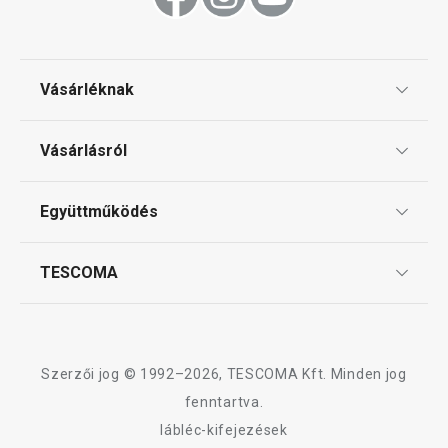
Konyhai eszközök
Vásárléknak
Tálalás
Ajándékutalványok
Vásárlásról
Főzés
Tescoma klub
ÁSZF
Együttműködés
Gyakori kérdések
Háztartási gépek
Szállítási díjak és fizetési módok
Affiliate program
TESCOMA
Reklamáció és termékvisszaküldés
Háztartás
Karrier
TESCOMA garancia és szerviz
Rólunk
Design
Szerzői jog © 1992–2026, TESCOMA Kft. Minden jog
Minőség
fenntartva.
lábléc-kifejezések
Blog