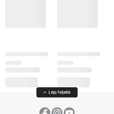
munkád? A DELÍCIA termékcsaládban minden sütni
szerető számára tartogatunk valamit: különböző méretű
tepsik, mindenféle alakú, méretű és anyagú
sütőformák
.
Tortaformák
,
kuglófsütő
és
kenyérsütő formák
, valamint
számos praktikus
sütési kellék
. Profik számára
cukrászeszközök
széles választékát kínáljuk, míg a
kezdőknek olyan okos megoldásokat alkottunk,
amelyekkel a sütés gyerekjáték lesz. Fedezd fel DELÍCIA
termékcsalád a folyamatosan bővülő kínálatát, és válaszd
ki a számodra legmegfelelőbb segédeszközöket! Ne
felejts el kipróbálni néhány
új receptet a blogunkról
!
Sütés
Lépj feljebb
Szeletelés