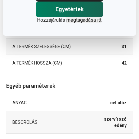
Egyetértek
Méretek
Hozzájárulás
megtagadása itt
.
A TERMÉK MAGASSÁGA (CM)
1.5
A TERMÉK SZÉLESSÉGE (CM)
31
A TERMÉK HOSSZA (CM)
42
Egyéb paraméterek
ANYAG
cellulóz
szervírozó
BESOROLÁS
edény