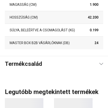
MAGASSÁG (CM)
1.900
HOSSZÚSÁG (CM)
42.200
SÚLYA, BELEÉRTVE A CSOMAGOLÁST (KG)
0.199
MASTER BOX B2B VÁSÁRLÓKNAK (DB)
24
Termékcsalád
Legutóbb megtekintett termékek
Konyhai eszközök, amelyek minden nap megkönnyítik a