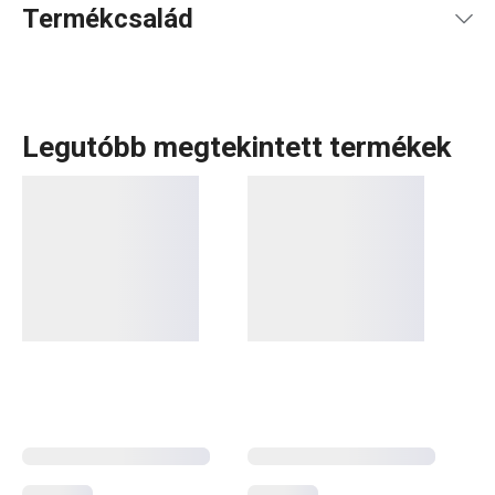
Termékcsalád
Legutóbb megtekintett termékek
Konyhai eszközök, amelyek minden nap megkönnyítik a
munkád? A DELÍCIA termékcsaládban minden sütni
szerető számára tartogatunk valamit: különböző méretű
tepsik, mindenféle alakú, méretű és anyagú
sütőformák
.
Tortaformák
,
kuglófsütő
és
kenyérsütő formák
, valamint
számos praktikus
sütési kellék
. Profik számára
cukrászeszközök
széles választékát kínáljuk, míg a
kezdőknek olyan okos megoldásokat alkottunk,
amelyekkel a sütés gyerekjáték lesz. Fedezd fel DELÍCIA
termékcsalád a folyamatosan bővülő kínálatát, és válaszd
ki a számodra legmegfelelőbb segédeszközöket! Ne