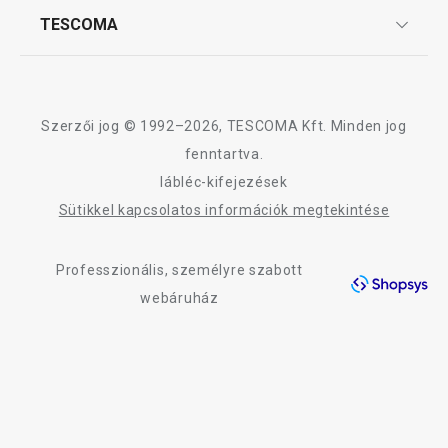
Affiliate program
TESCOMA
Reklamáció és termékvisszaküldés
Háztartás
Karrier
TESCOMA garancia és szerviz
Rólunk
Design
Szerzői jog © 1992–2026, TESCOMA Kft. Minden jog
Minőség
fenntartva.
lábléc-kifejezések
Blog
Sütikkel kapcsolatos információk megtekintése
Kapcsolat
Professzionális, személyre szabott
Adatkezelési Tájékoztató
webáruház
Akadálymentességi nyilatkozat
Újdonság
-22 %
DELÍCIA készlet félig mártott
DELÍCIA pizzaol
kekszek készítéséhez
8 080 Ft