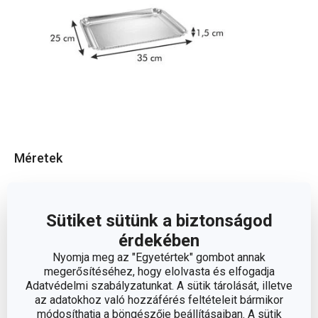
Méretek
A TERMÉK MAGASSÁGA (CM)
1.5
Sütiket sütünk a biztonságod
A TERMÉK SZÉLESSÉGE (CM)
25
érdekében
Nyomja meg az "Egyetértek" gombot annak
megerősítéséhez, hogy elolvasta és elfogadja
A TERMÉK HOSSZA (CM)
35
Adatvédelmi szabályzatunkat. A sütik tárolását, illetve
az adatokhoz való hozzáférés feltételeit bármikor
módosíthatja a böngészője beállításaiban. A sütik