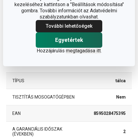
Egyéb paraméterek
kezeléséhez kattintson a "Beállítások módosítása"
gombra. További információt az Adatvédelmi
szabályzatunkban olvashat.
cellulóz
ANYAG
bevonatú
További lehetőségek
Egyetértek
szervírozó
BESOROLÁS
edény
Hozzájárulás
megtagadása itt
.
TERMÉKCSALÁD
DELÍCIA
TÍPUS
tálca
TISZTÍTÁS MOSOGATÓGÉPBEN
Nem
EAN
8595028475395
A GARANCIÁLIS IDŐSZAK
2
(ÉVEKBEN)