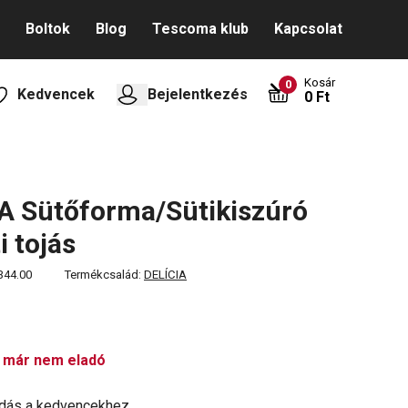
Boltok
Blog
Tescoma klub
Kapcsolat
Kosár
0
Kedvencek
Bejelentkezés
0 Ft
A Sütőforma/Sütikiszúró
i tojás
344.00
Termékcsalád:
DELÍCIA
 már nem eladó
dás a kedvencekhez