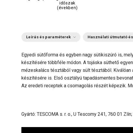
időszak
(években)
Leírás és paraméterek
Használati útmutató és
Egyedi sütőforma és egyben nagy sütikiszúró is, mely
készítésére többféle módon. A tojáska süthető egyen
mézeskalács tésztából vagy sült tésztából. Kiválóan 
készítésére is. Első osztályú tapadásmentes bevonatta
Az eredeti receptek a csomagolás részét képezik. M
Gyártó: TESCOMA s. r. o., U Tescomy 241, 760 01 Zlín