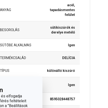
acél,
ANYAG
tapadásmentes
felület
sütikiszúrók és
BESOROLÁS
derelye metélő
SÜTŐBE ALKALMAS
Igen
TERMÉKCSALÁD
DELÍCIA
TÍPUS
különálló kiszúró
TISZTÍTÁS
Igen
MOSOGATÓGÉPBEN
n
 és elfogadja
EAN
8595028448757
érés feltételeit
on a "Beállítások