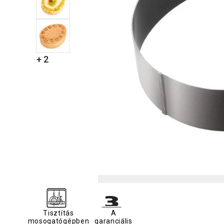
+ 2
Tisztítás
A
mosogatógépben
garanciális