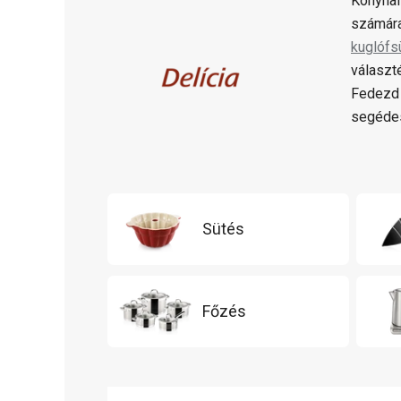
Konyhai
számára
kuglófs
választ
Fedezd 
segédes
Sütés
Főzés