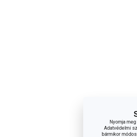
Nyomja meg a
Adatvédelmi sza
bármikor módosít