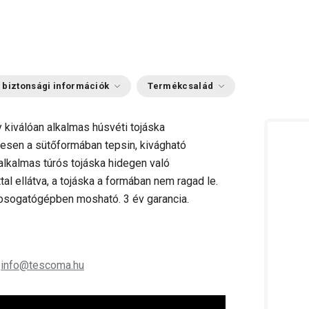
 biztonsági információk
Termékcsalád
 kiválóan alkalmas húsvéti tojáska
esen a sütőformában tepsin, kivágható
alkalmas túrós tojáska hidegen való
l ellátva, a tojáska a formában nem ragad le.
osogatógépben mosható. 3 év garancia.
;
info@tescoma.hu