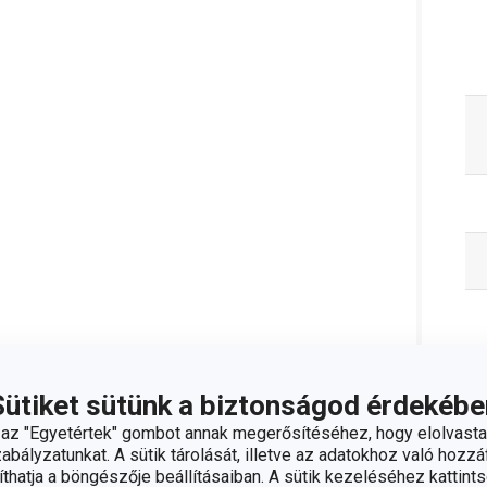
Sütiket sütünk a biztonságod érdekébe
z "Egyetértek" gombot annak megerősítéséhez, hogy elolvasta
bályzatunkat. A sütik tárolását, illetve az adatokhoz való hozzáf
hatja a böngészője beállításaiban. A sütik kezeléséhez kattints