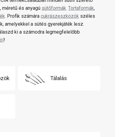
CIA termékcsaládban minden sütni szerető
ú, méretű és anyagú
sütőformák
.
Tortaformák
,
lék
. Profik számára
cukrászeszközök
széles
k, amelyekkel a sütés gyerekjáték lesz.
válaszd ki a számodra legmegfelelőbb
ól
!
özök
Tálalás