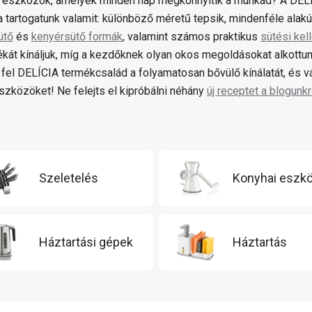
 eszközök, amelyek minden nap megkönnyítik a munkád? A DELÍ
 tartogatunk valamit: különböző méretű tepsik, mindenféle alak
ütő
és
kenyérsütő formák
, valamint számos praktikus
sütési kel
ékát kínáljuk, míg a kezdőknek olyan okos megoldásokat alkottun
fel DELÍCIA termékcsalád a folyamatosan bővülő kínálatát, és 
zközöket! Ne felejts el kipróbálni néhány
új receptet a blogunkr
Szeletelés
Konyhai eszk
Háztartási gépek
Háztartás