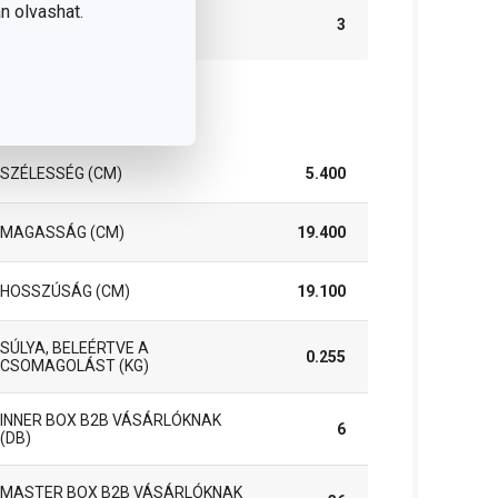
n olvashat.
A GARANCIÁLIS
3
IDŐSZAK (ÉVEKBEN)
somag
SZÉLESSÉG (CM)
5.400
MAGASSÁG (CM)
19.400
HOSSZÚSÁG (CM)
19.100
SÚLYA, BELEÉRTVE A
0.255
CSOMAGOLÁST (KG)
INNER BOX B2B VÁSÁRLÓKNAK
6
(DB)
MASTER BOX B2B VÁSÁRLÓKNAK