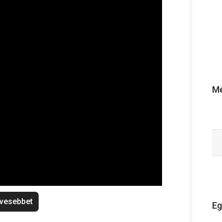
Mé
vesebbet
Eg