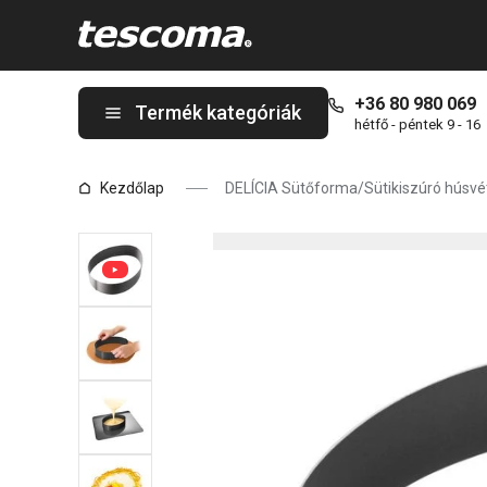
A DELÍCIA Sütőforma/Sütikiszúró húsvéti tojás oldalon tartózko
+36 80 980 069
Termék kategóriák
hétfő - péntek 9 - 16
Kezdőlap
DELÍCIA Sütőforma/Sütikiszúró húsvét