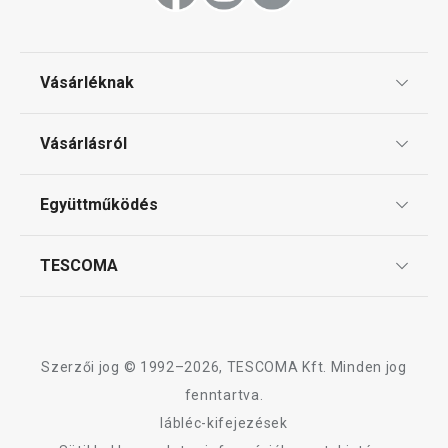
Főzés
Vásárléknak
Háztartási gépek
Ajándékutalványok
Vásárlásról
Tescoma klub
Háztartás
ÁSZF
Együttműködés
Gyakori kérdések
Szállítási díjak és fizetési módok
Affiliate program
TESCOMA
Reklamáció és termékvisszaküldés
Karrier
TESCOMA garancia és szerviz
Rólunk
Design
Szerzői jog © 1992–2026, TESCOMA Kft. Minden jog
Minőség
fenntartva.
lábléc-kifejezések
Blog