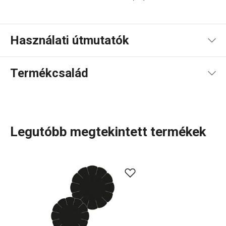
Használati útmutatók
Használati útmutató és biztonsági információk
Termékcsalád
Legutóbb megtekintett termékek
Konyhai eszközök, amelyek minden nap megkönnyítik a
munkád? A DELÍCIA termékcsaládban minden sütni
szerető számára tartogatunk valamit: különböző méretű
tepsik, mindenféle alakú, méretű és anyagú
sütőformák
.
Tortaformák
,
kuglófsütő
és
kenyérsütő formák
, valamint
számos praktikus
sütési kellék
. Profik számára