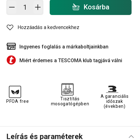
Kosárba - mennyiség
Kosárba
Hozzáadás a kedvencekhez
Ingyenes foglalás a márkaboltjainkban
Miért érdemes a TESCOMA klub tagjává válni
A garanciális
Tisztítás
PFOA free
időszak
mosogatógépben
(években)
Leírás és paraméterek