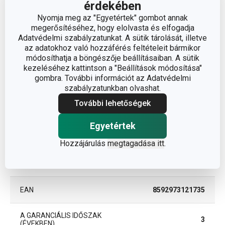
érdekében
sütési
Nyomja meg az "Egyetértek" gombot annak
BESOROLÁS
segédeszközök
megerősítéséhez, hogy elolvasta és elfogadja
Adatvédelmi szabályzatunkat. A sütik tárolását, illetve
az adatokhoz való hozzáférés feltételeit bármikor
SÜTŐBE ALKALMAS
Igen
módosíthatja a böngészője beállításaiban. A sütik
kezeléséhez kattintson a "Beállítások módosítása"
gombra. További információt az Adatvédelmi
TERMÉKCSALÁD
DELÍCIA
szabályzatunkban olvashat.
További lehetőségek
SZÍN
fekete
Egyetértek
PFOA FREE
Igen
Hozzájárulás
megtagadása itt
.
TISZTÍTÁS
Igen
MOSOGATÓGÉPBEN
EAN
8592973121735
A GARANCIÁLIS IDŐSZAK
3
(ÉVEKBEN)