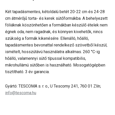
Két tapadásmentes, kétoldalú betét 20-22 cm és 24-28
cm átmérőjű torta- és kerek sütőformákba. A behelyezett
fóliáknak köszönhetően a formákban készülő ételek nem
égnek oda, nem ragadnak, és könnyen kivehetők, nincs
szükség a formák kikenésére. Ellenálló, hőálló,
tapadásmentes bevonattal rendelkező szövetből készül,
ismételt, hosszútávú használatra alkalmas. 260 °C-ig
hőálló, valamennyi sütő típussal kompatibilis,
mikrohullámú sütőben is használható. Mosogatógépben
tisztítható. 3 év garancia.
Gyártó: TESCOMA s. r. o., U Tescomy 241, 760 01 Zlín;
info@tescoma.hu