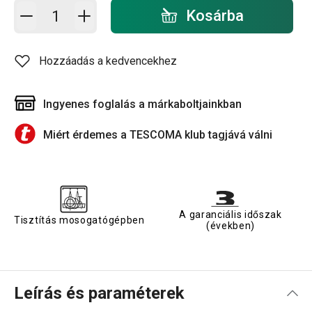
Kosárba - mennyiség
Kosárba
Hozzáadás a kedvencekhez
Ingyenes foglalás a márkaboltjainkban
Miért érdemes a TESCOMA klub tagjává válni
A garanciális időszak
Tisztítás mosogatógépben
(években)
Leírás és paraméterek