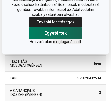
kezeléséhez kattintson a "Beállítások módosítása"
tészta előkészítése és
BESOROLÁS
gombra. További információt az Adatvédelmi
feldolgozása
szabályzatunkban olvashat.
További lehetőségek
TERMÉKCSALÁD
DELÍCIA
Egyetértek
TÍPUS
tésztakelesztő tál
Hozzájárulás
megtagadása itt
.
SZÍN
rozsdamentes acél
TISZTÍTÁS
Igen
MOSOGATÓGÉPBEN
EAN
8595028432534
A GARANCIÁLIS
3
IDŐSZAK (ÉVEKBEN)