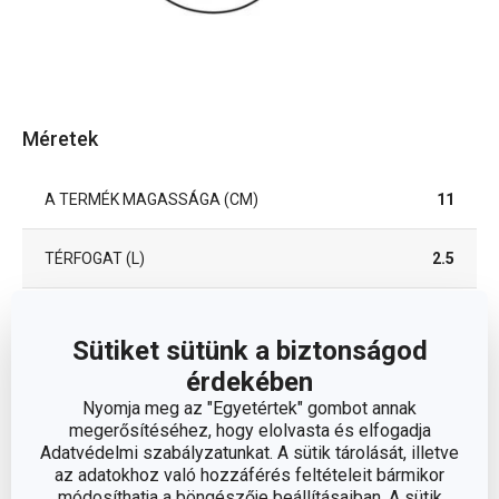
Méretek
A TERMÉK MAGASSÁGA (CM)
11
TÉRFOGAT (L)
2.5
ÁTMÉRŐ (CM)
20
Sütiket sütünk a biztonságod
érdekében
Egyéb paraméterek
Nyomja meg az "Egyetértek" gombot annak
megerősítéséhez, hogy elolvasta és elfogadja
Adatvédelmi szabályzatunkat. A sütik tárolását, illetve
ANYAG
rozsdamentes acél
az adatokhoz való hozzáférés feltételeit bármikor
módosíthatja a böngészője beállításaiban. A sütik