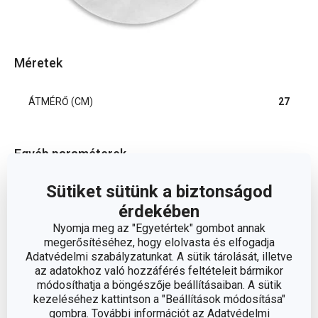
Méretek
ÁTMÉRŐ (CM)
27
Egyéb paraméterek
Sütiket sütünk a biztonságod
sütési
BESOROLÁS
segédeszközök
érdekében
Nyomja meg az "Egyetértek" gombot annak
megerősítéséhez, hogy elolvasta és elfogadja
SÜTŐBE ALKALMAS
Igen
Adatvédelmi szabályzatunkat. A sütik tárolását, illetve
az adatokhoz való hozzáférés feltételeit bármikor
TERMÉKCSALÁD
DELÍCIA
módosíthatja a böngészője beállításaiban. A sütik
kezeléséhez kattintson a "Beállítások módosítása"
gombra. További információt az Adatvédelmi