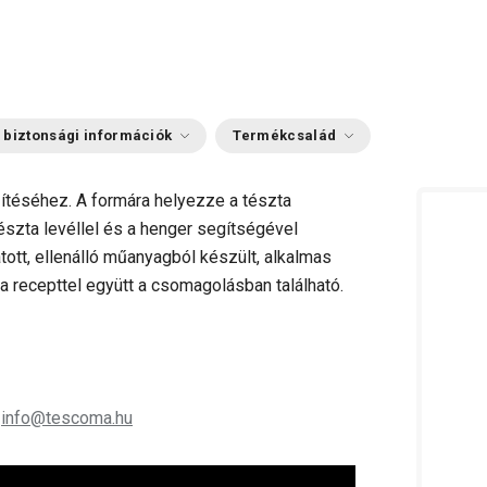
 biztonsági információk
Termékcsalád
szítéséhez. A formára helyezze a tészta
b tészta levéllel és a henger segítségével
tott, ellenálló műanyagból készült, alkalmas
 a recepttel együtt a csomagolásban található.
;
info@tescoma.hu