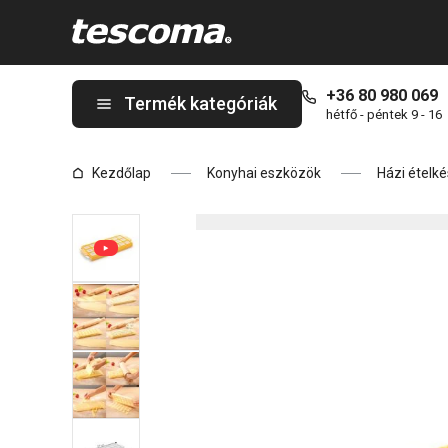
A DELÍCIA kerek ravioliforma, 21 db oldalon tartózkodik
+36 80 980 069
Termék kategóriák
hétfő - péntek 9 - 16
Kezdőlap
Konyhai eszközök
Házi ételké