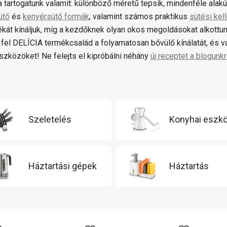
 tartogatunk valamit: különböző méretű tepsik, mindenféle alak
ütő
és
kenyérsütő formák
, valamint számos praktikus
sütési kel
ékát kínáljuk, míg a kezdőknek olyan okos megoldásokat alkottun
fel DELÍCIA termékcsalád a folyamatosan bővülő kínálatát, és 
zközöket! Ne felejts el kipróbálni néhány
új receptet a blogunkr
Szeletelés
Konyhai eszk
Háztartási gépek
Háztartás