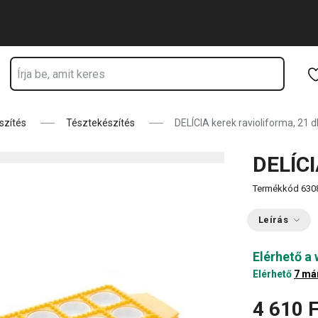
Ugrás a fő tartalomhoz
Ugrás a navigációhoz
Ugrás a kereséshez
szítés
Tésztekészítés
DELÍCIA kerek ravioliforma, 21 d
DELÍCI
Termékkód
630
Leírás
Elérhető a
Elérhető
7 má
4 610 F