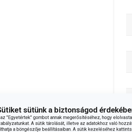
Sütiket sütünk a biztonságod érdekébe
z "Egyetértek" gombot annak megerősítéséhez, hogy elolvasta
bályzatunkat. A sütik tárolását, illetve az adatokhoz való hozzáf
hatja a böngészője beállításaiban. A sütik kezeléséhez kattints