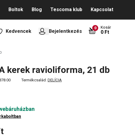
Boltok
Blog
Tescoma klub
Kapcsolat
Kosár
0
Kedvencek
Bejelentkezés
0 Ft
b
A kerek ravioliforma, 21 db
878.00
Termékcsalád:
DELÍCIA
 webáruházban
rkaboltban
t