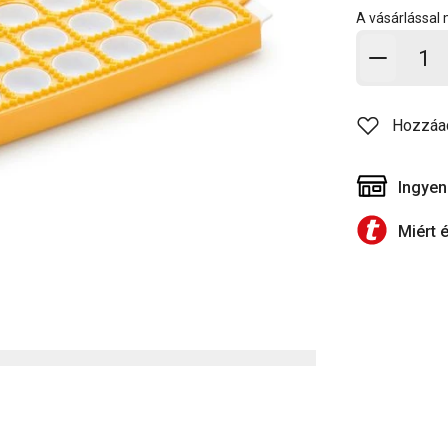
A vásárlással
Kosárb
Hozzáa
Ingyen
Miért 