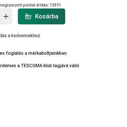
 megszerzett pontok értéke:
139 Ft
a - mennyiség
Kosárba
dás a kedvencekhez
es foglalás a márkaboltjainkban
érdemes a TESCOMA klub tagjává válni