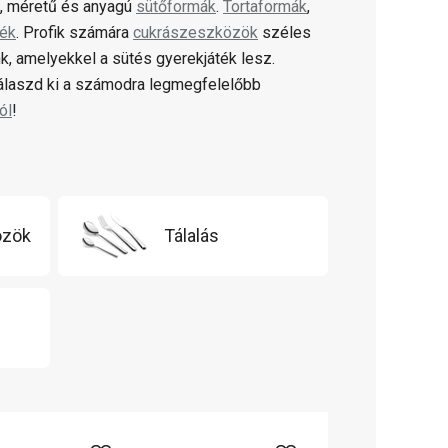
ú, méretű és anyagú
sütőformák
.
Tortaformák
,
lék
. Profik számára
cukrászeszközök
széles
k, amelyekkel a sütés gyerekjáték lesz.
válaszd ki a számodra legmegfelelőbb
ól
!
özök
Tálalás