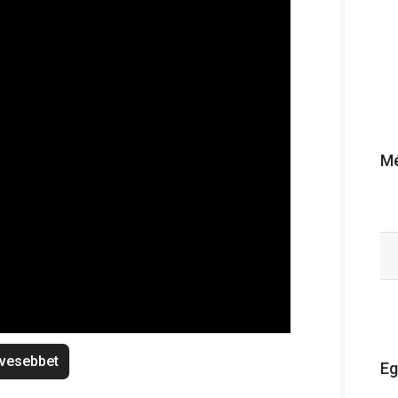
Mé
vesebbet
Eg