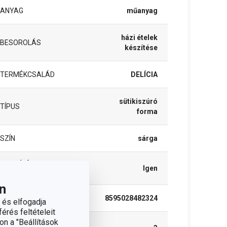
ANYAG
műanyag
házi ételek
BESOROLÁS
készítése
TERMÉKCSALÁD
DELÍCIA
sütikiszúró
TÍPUS
forma
SZÍN
sárga
TISZTÍTÁS
Igen
MOSOGATÓGÉPBEN
n
EAN
8595028482324
 és elfogadja
érés feltételeit
on a "Beállítások
A GARANCIÁLIS IDŐSZAK