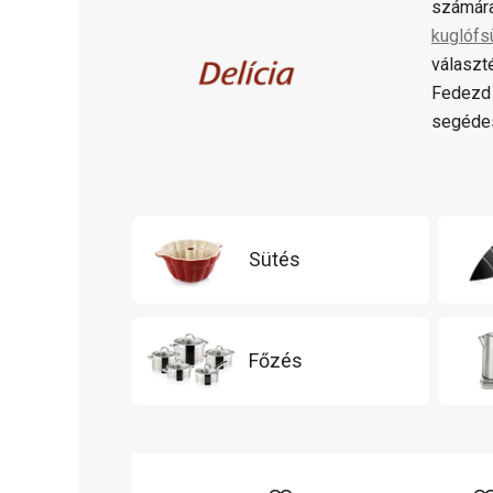
számára
kuglófs
választ
Fedezd 
segédes
Sütés
Főzés