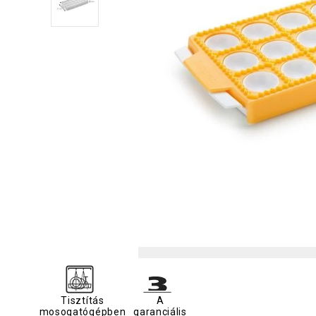
Tisztítás
A
mosogatógépben
garanciális