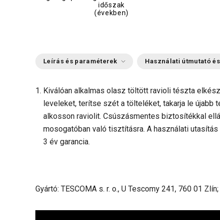
időszak
(években)
Leírás és paraméterek
Használati útmutató és
Kiválóan alkalmas olasz töltött ravioli tészta elké
leveleket, terítse szét a tölteléket, takarja le újab
alkosson raviolit. Csúszásmentes biztosítékkal ellá
mosogatóban való tisztításra. A használati utasítás
3 év garancia.
Gyártó: TESCOMA s. r. o., U Tescomy 241, 760 01 Zlín