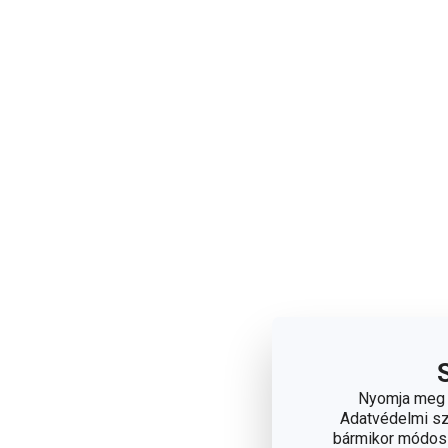
Nyomja meg a
Adatvédelmi sza
bármikor módosít