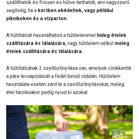
szállíthatók és frissen és hűtve tarthatók, ami nagyszerű
segítség, ha a
kertben ebédeltek, vagy például
piknikeken és a vízparton.
A hűtőtálcát használhatod a hűtőelemmel
hideg ételek
szállítására és tálalására
, vagy hűtőelem nélkül
meleg
ételek szállítására és tálalására.
A hűtőtálcának 2 szellőzőnyílása van, amelyek csökkentik
a pára lecsapódását a fedél belső oldalán. Hűtőelem
használata esetén zárd le a szellőzőnyílásokat, meleg
étel tárolásakor pedig nyisd ki azokat.