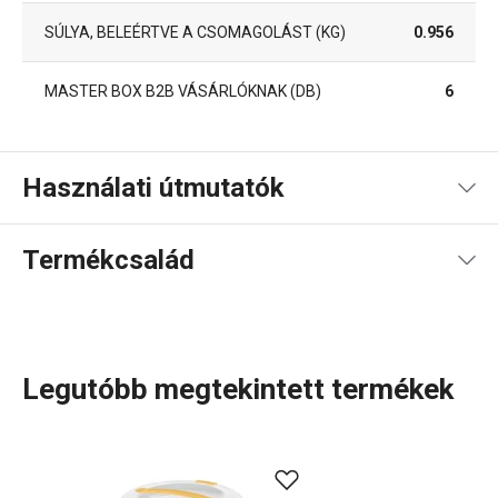
SÚLYA, BELEÉRTVE A CSOMAGOLÁST (KG)
0.956
MASTER BOX B2B VÁSÁRLÓKNAK (DB)
6
Használati útmutatók
Használati útmutató és biztonsági információk
Termékcsalád
Legutóbb megtekintett termékek
Konyhai eszközök, amelyek minden nap megkönnyítik a
munkád? A DELÍCIA termékcsaládban minden sütni