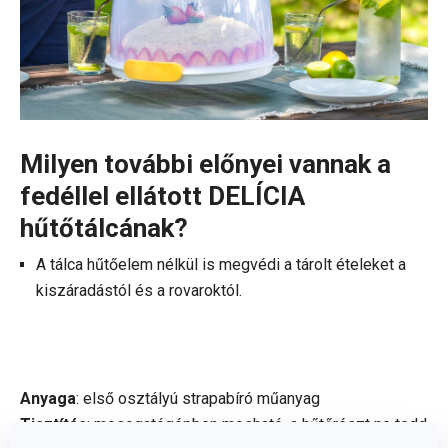
Milyen további előnyei vannak a
fedéllel ellátott DELÍCIA
hűtőtálcának?
A tálca hűtőelem nélkül is megvédi a tárolt ételeket a
kiszáradástól és a rovaroktól.
Anyaga
: első osztályú strapabíró műanyag
Tisztítás
: mosogatógépben mosható, a hűtőrészt ne tedd