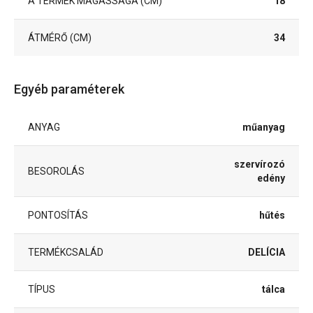
A TERMÉK MAGASSÁGA (CM)
18
ÁTMÉRŐ (CM)
34
Egyéb paraméterek
ANYAG
műanyag
szervírozó
BESOROLÁS
edény
PONTOSÍTÁS
hűtés
TERMÉKCSALÁD
DELÍCIA
TÍPUS
tálca