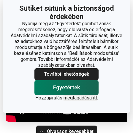
mosogatógépbe
Sütiket sütünk a biztonságod
Garancia
: 3 év
érdekében
Nyomja meg az "Egyetértek" gombot annak
megerősítéséhez, hogy elolvasta és elfogadja
Gyártó: TESCOMA s. r. o., U Tescomy 241, 760 01 Zlín;
Adatvédelmi szabályzatunkat. A sütik tárolását, illetve
info@tescoma.hu
az adatokhoz való hozzáférés feltételeit bármikor
módosíthatja a böngészője beállításaiban. A sütik
kezeléséhez kattintson a "Beállítások módosítása"
gombra. További információt az Adatvédelmi
szabályzatunkban olvashat.
További lehetőségek
Egyetértek
Hozzájárulás
megtagadása itt
.
Olvasson kevesebbet