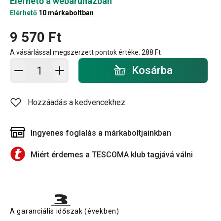
Elérhető a webáruházban
Elérhető
10 márkaboltban
9 570 Ft
A vásárlással megszerzett pontok értéke:
288 Ft
Kosárba - mennyiség
Kosárba
Hozzáadás a kedvencekhez
Ingyenes foglalás a márkaboltjainkban
Miért érdemes a TESCOMA klub tagjává válni
A garanciális időszak (években)