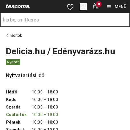
A Delicia.hu / Edényvarázs.hu oldalon tartózkodik
0
Ugrás a fő tartalomhoz
Ugrás a navigációhoz
Ugrás a kereséshez
MENÜ
Boltok
Delicia.hu / Edényvarázs.hu
Nyitott
Nyitvatartási idő
Hétfő
10:00 – 18:00
Kedd
10:00 – 18:00
Szerda
10:00 – 18:00
Csütörtök
10:00 – 18:00
Péntek
10:00 – 18:00
Szombat
10:00 – 13:00