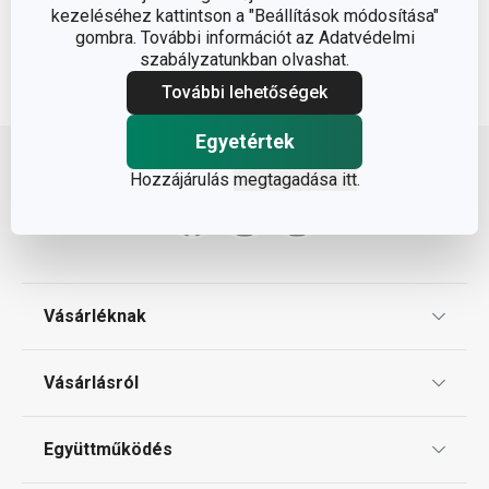
kezeléséhez kattintson a "Beállítások módosítása"
gombra. További információt az Adatvédelmi
szabályzatunkban olvashat.
További lehetőségek
Lépj feljebb
Egyetértek
Hozzájárulás
megtagadása itt
.
Vásárléknak
Ajándékutalványok
Vásárlásról
Tescoma klub
ÁSZF
Együttműködés
Gyakori kérdések
Szállítási díjak és fizetési módok