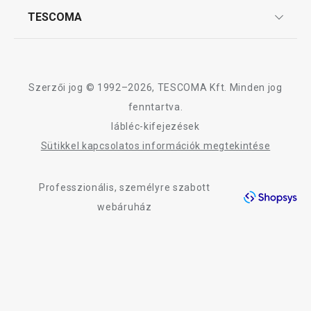
Affiliate program
TESCOMA
Reklamáció és termékvisszaküldés
Karrier
TESCOMA garancia és szerviz
Rólunk
Design
Szerzői jog © 1992–2026, TESCOMA Kft. Minden jog
Minőség
fenntartva.
lábléc-kifejezések
Blog
Sütikkel kapcsolatos információk megtekintése
Kapcsolat
Professzionális, személyre szabott
Adatkezelési Tájékoztató
webáruház
Akadálymentességi nyilatkozat