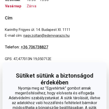
Vasárnap
Zárva
Cím
Karinthy Frigyes út. 14. Budapest XI. 1111
E-mail cím
:
nagy.zoltan@edenyvarazs.hu
Telefon
:
+36 706738827
GPS: 47,477013N 19,050712E
Sütiket sütünk a biztonságod
érdekében
Nyomja meg az "Egyetértek" gombot annak
megerősítéséhez, hogy elolvasta és elfogadja
Adatvédelmi szabályzatunkat. A sütik tárolását, illetve
az adatokhoz való hozzáférés feltételeit bármikor
módosíthatja a böngészője beállításaiban. A sütik