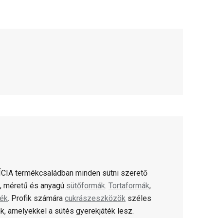
CIA termékcsaládban minden sütni szerető
ú, méretű és anyagú
sütőformák
.
Tortaformák
,
lék
. Profik számára
cukrászeszközök
széles
k, amelyekkel a sütés gyerekjáték lesz.