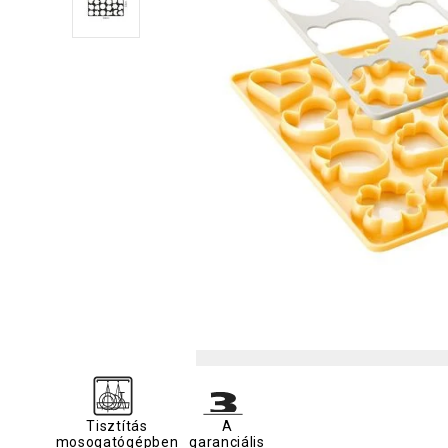
Tisztítás
A
mosogatógépben
garanciális