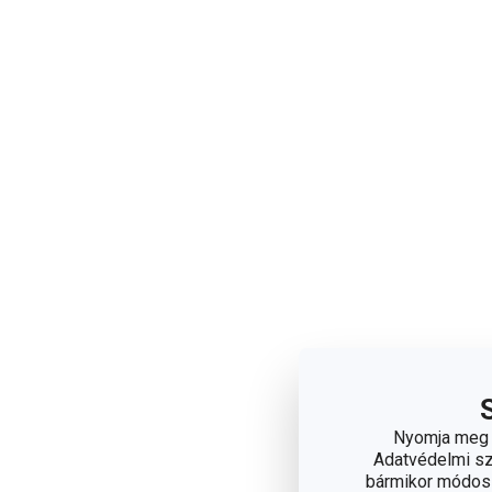
Nyomja meg a
Adatvédelmi sza
bármikor módosít