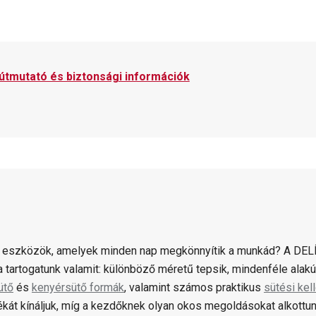
 útmutató és biztonsági információk
 eszközök, amelyek minden nap megkönnyítik a munkád? A DELÍ
 tartogatunk valamit: különböző méretű tepsik, mindenféle alak
ütő
és
kenyérsütő formák
, valamint számos praktikus
sütési kel
ékát kínáljuk, míg a kezdőknek olyan okos megoldásokat alkottun