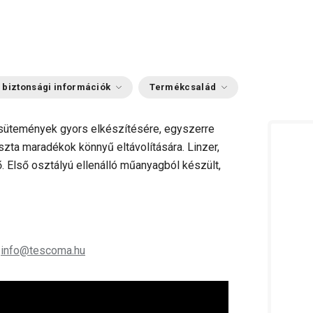
 biztonsági információk
Termékcsalád
sütemények gyors elkészítésére, egyszerre
észta maradékok könnyű eltávolítására. Linzer,
 Első osztályú ellenálló műanyagból készült,
;
info@tescoma.hu