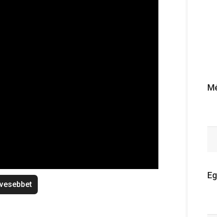
Mé
Eg
vesebbet