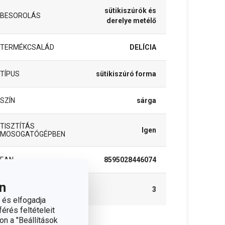
sütikiszúrók és
BESOROLÁS
derelye metélő
TERMÉKCSALÁD
DELÍCIA
TÍPUS
sütikiszúró forma
SZÍN
sárga
TISZTÍTÁS
Igen
MOSOGATÓGÉPBEN
EAN
8595028446074
n
A GARANCIÁLIS
3
IDŐSZAK (ÉVEKBEN)
 és elfogadja
érés feltételeit
on a "Beállítások