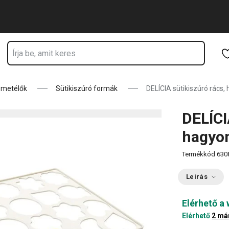
tózkodik
Ugrás a fő tartalomhoz
Ugrás a navigációhoz
Ugrás a kereséshez
e metélők
Sütikiszúró formák
DELÍCIA sütikiszúró rács
DELÍCI
hagyo
Termékkód
630
Leírás
Elérhető a
Elérhető
2 má