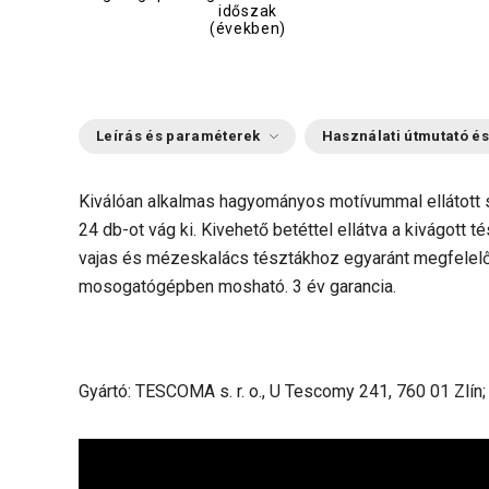
időszak
(években)
Leírás és paraméterek
Használati útmutató és
Kiválóan alkalmas hagyományos motívummal ellátott 
24 db-ot vág ki. Kivehető betéttel ellátva a kivágott t
vajas és mézeskalács tésztákhoz egyaránt megfelelő.
mosogatógépben mosható. 3 év garancia.
Gyártó: TESCOMA s. r. o., U Tescomy 241, 760 01 Zlín