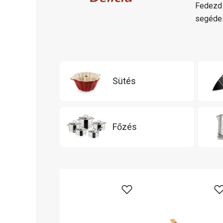
Fedezd 
segédes
Sütés
Főzés