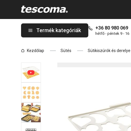
A DELÍCIA sütikiszúró rács, hagyományos mintákkal oldalon tar
+36 80 980 069
Termék kategóriák
hétfő - péntek 9 - 16
Kezdőlap
Sütés
Sütikiszúrók és derely