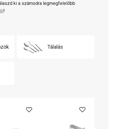
válaszd ki a számodra legmegfelelőbb
ól
!
özök
Tálalás