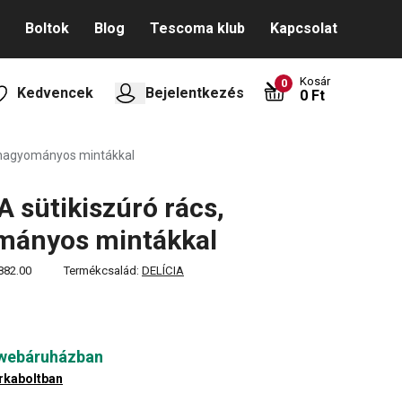
Boltok
Blog
Tescoma klub
Kapcsolat
Kosár
0
Kedvencek
Bejelentkezés
0 Ft
, hagyományos mintákkal
A sütikiszúró rács,
mányos mintákkal
882.00
Termékcsalád:
DELÍCIA
 webáruházban
rkaboltban