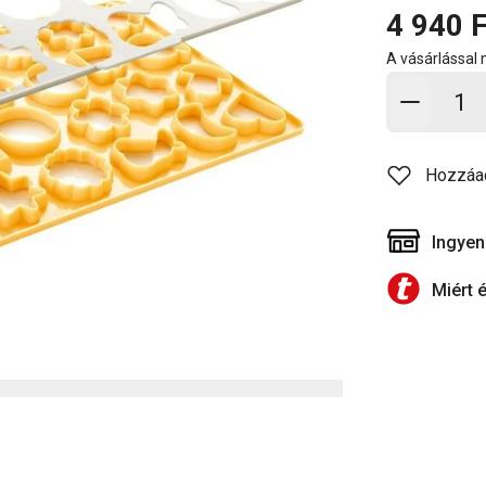
4 940 F
A vásárlással
Kosárb
Hozzáa
Ingyen
Miért 