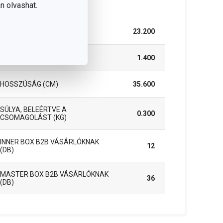
somag
n olvashat.
SZÉLESSÉG (CM)
23.200
MAGASSÁG (CM)
1.400
HOSSZÚSÁG (CM)
35.600
SÚLYA, BELEÉRTVE A
0.300
CSOMAGOLÁST (KG)
INNER BOX B2B VÁSÁRLÓKNAK
12
(DB)
MASTER BOX B2B VÁSÁRLÓKNAK
36
(DB)