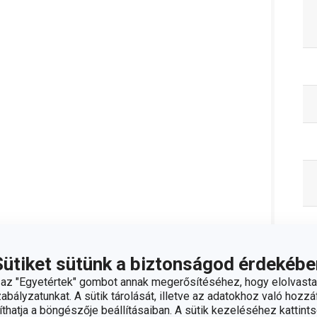
Sütiket sütünk a biztonságod érdekébe
z "Egyetértek" gombot annak megerősítéséhez, hogy elolvasta
bályzatunkat. A sütik tárolását, illetve az adatokhoz való hozzáf
hatja a böngészője beállításaiban. A sütik kezeléséhez kattints