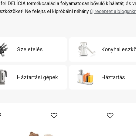
fel DELÍCIA termékcsalád a folyamatosan bővülő kínálatát, és 
zközöket! Ne felejts el kipróbálni néhány
új receptet a blogunkr
Szeletelés
Konyhai eszk
Háztartási gépek
Háztartás