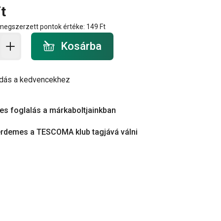
t
 megszerzett pontok értéke:
149 Ft
a - mennyiség
Kosárba
dás a kedvencekhez
es foglalás a márkaboltjainkban
érdemes a TESCOMA klub tagjává válni