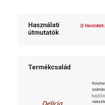
Használati
Használati
útmutatók
Termékcsalád
Konyhai
számára
kuglófs
választ