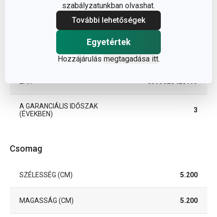
TERMÉKCSALÁD
DELÍCIA
szabályzatunkban olvashat.
További lehetőségek
TÍPUS
habverő
Egyetértek
TISZTÍTÁS MOSOGATÓGÉPBEN
Igen
Hozzájárulás
megtagadása itt
.
EAN
8595028428193
A GARANCIÁLIS IDŐSZAK
3
(ÉVEKBEN)
Csomag
SZÉLESSÉG (CM)
5.200
MAGASSÁG (CM)
5.200