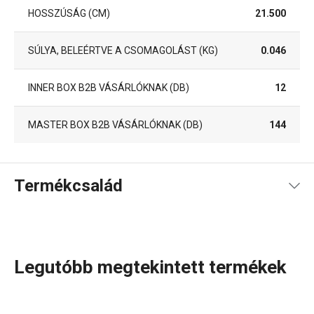
HOSSZÚSÁG (CM)
21.500
SÚLYA, BELEÉRTVE A CSOMAGOLÁST (KG)
0.046
INNER BOX B2B VÁSÁRLÓKNAK (DB)
12
MASTER BOX B2B VÁSÁRLÓKNAK (DB)
144
Termékcsalád
Legutóbb megtekintett termékek
Konyhai eszközök, amelyek minden nap megkönnyítik a