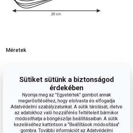
Méretek
A TERMÉK HOSSZA (CM)
20
Sütiket sütünk a biztonságod
érdekében
Egyéb paraméterek
Nyomja meg az "Egyetértek" gombot annak
megerősítéséhez, hogy elolvasta és elfogadja
ANYAG
fém
Adatvédelmi szabályzatunkat. A sütik tárolását, illetve
az adatokhoz való hozzáférés feltételeit bármikor
módosíthatja a böngészője beállításaiban. A sütik
BESOROLÁS
főzőeszközök
kezeléséhez kattintson a "Beállítások módosítása"
gombra. További információt az Adatvédelmi