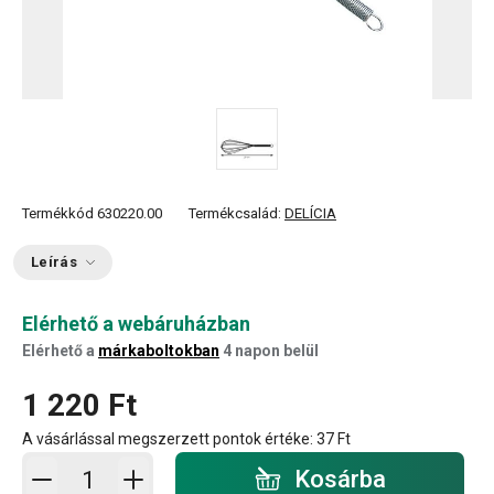
Termékkód
630220.00
Termékcsalád:
DELÍCIA
Leírás
Elérhető a webáruházban
Elérhető a
márkaboltokban
4 napon belül
1 220 Ft
A vásárlással megszerzett pontok értéke:
37 Ft
Kosárba - mennyiség
Kosárba