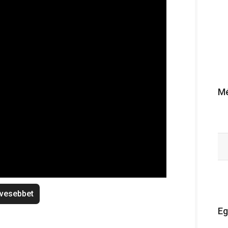
Mé
vesebbet
Eg