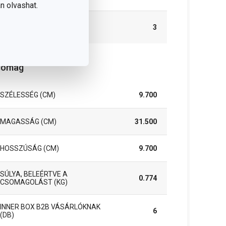
n olvashat.
A GARANCIÁLIS
3
IDŐSZAK (ÉVEKBEN)
somag
SZÉLESSÉG (CM)
9.700
MAGASSÁG (CM)
31.500
HOSSZÚSÁG (CM)
9.700
SÚLYA, BELEÉRTVE A
0.774
CSOMAGOLÁST (KG)
INNER BOX B2B VÁSÁRLÓKNAK
6
(DB)