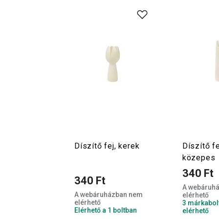
Díszítő fej, kerek
Díszítő fe
közepes
340 Ft
340 Ft
A webáruh
A webáruházban nem
elérhető
elérhető
3 márkabol
Elérhető a 1 boltban
elérhető