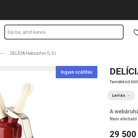
Ugrás a fő tartalomhoz
Ugrás a navigációhoz
Ugrás a kereséshez
DELÍCIA Habszifon 0, 5 l
DELÍCI
Ingyen szállítás
Termékkód
630
Leírás
A webáruh
Nem elérhető
29 500