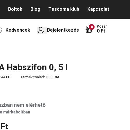
Boltok
Blog
Tescoma klub
Kapcsolat
Kosár
0
Kedvencek
Bejelentkezés
0 Ft
A Habszifon 0, 5 l
544.00
Termékcsalád:
DELÍCIA
ázban nem elérhető
 a márkaboltban
 Ft