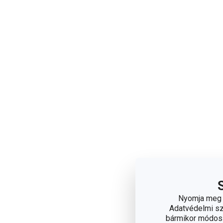
Nyomja meg a
Adatvédelmi sza
bármikor módosít