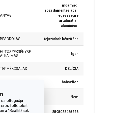
műanyag,
rozsdamentes acél,
ANYAG
egészségre
ártalmatlan
alumínium
BESOROLÁS
tejszínhab készítése
HŰTŐSZEKRÉNYBE
Igen
ALKALMAS
TERMÉKCSALÁD
DELÍCIA
TÍPUS
habszifon
n
TISZTÍTÁS
Nem
MOSOGATÓGÉPBEN
 és elfogadja
érés feltételeit
on a "Beállítások
EAN
8595028485226