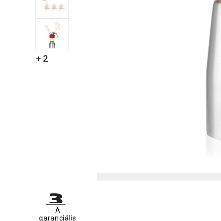
+ 2
A
garanciális