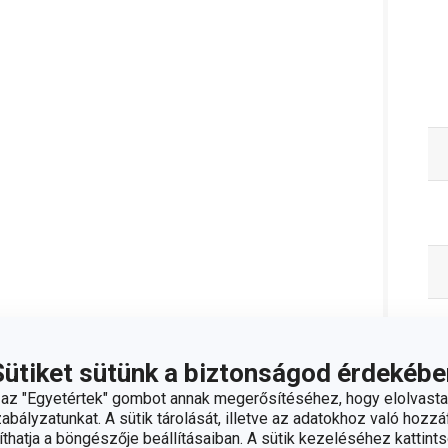
Sütiket sütünk a biztonságod érdekébe
z "Egyetértek" gombot annak megerősítéséhez, hogy elolvasta
bályzatunkat. A sütik tárolását, illetve az adatokhoz való hozzáf
hatja a böngészője beállításaiban. A sütik kezeléséhez kattints