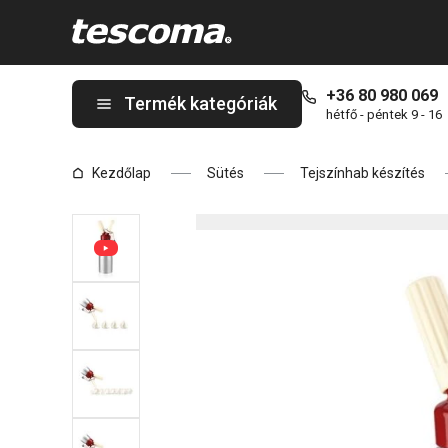
A DELÍCIA Habszifon 0, 5 l oldalon tartózkodik
+36 80 980 069
Termék kategóriák
hétfő - péntek 9 - 16
Kezdőlap
Sütés
Tejszínhab készítés