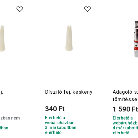
j,
Díszítő fej, keskeny
Adagoló s
tömítéssel
340 Ft
1 590 F
Elérhető a
ázban nem
Elérhető a
webáruházban
webáruházb
3 márkaboltban
tban
4 márkabolt
elérhető
elérhető