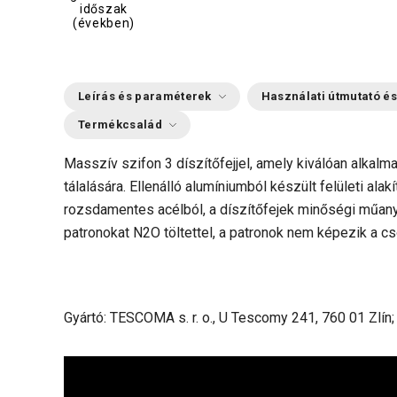
időszak
(években)
Leírás és paraméterek
Használati útmutató és
Termékcsalád
Masszív szifon 3 díszítőfejjel, amely kiválóan alkalm
tálalására. Ellenálló alumíniumból készült felületi ala
rozsdamentes acélból, a díszítőfejek minőségi műany
patronokat N2O töltettel, a patronok nem képezik a cs
Gyártó: TESCOMA s. r. o., U Tescomy 241, 760 01 Zlín