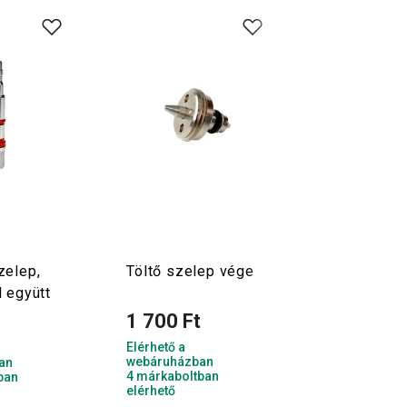
zelep,
Töltő szelep vége
Töltő szel
 együtt
végének tö
1 700 Ft
t
220 Ft
Elérhető a
Elérhető a
webáruházban
an
webáruházba
4 márkaboltban
ban
2 márkaboltb
elérhető
elérhető