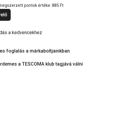
 megszerzett pontok értéke:
885 Ft
elő
dás a kedvencekhez
es foglalás a márkaboltjainkban
érdemes a TESCOMA klub tagjává válni