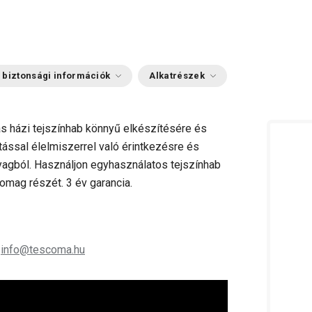
 biztonsági információk
Alkatrészek
as házi tejszínhab könnyű elkészítésére és
kítással élelmiszerrel való érintkezésre és
agból. Használjon egyhasználatos tejszínhab
omag részét. 3 év garancia.
;
info@tescoma.hu