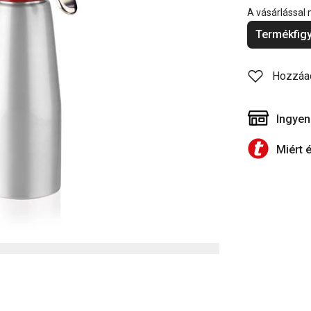
A vásárlással
Termékfigy
Hozzáa
Ingyen
Miért 