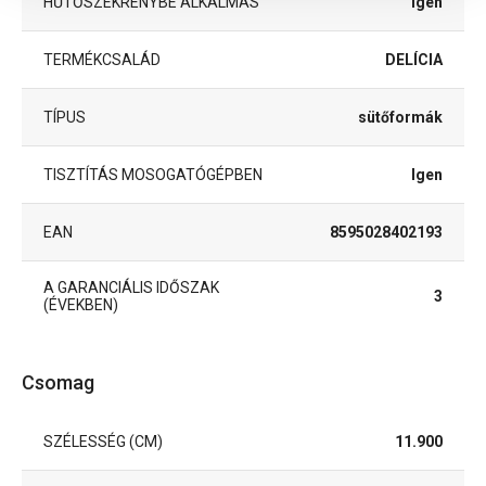
HŰTŐSZEKRÉNYBE ALKALMAS
Igen
TERMÉKCSALÁD
DELÍCIA
TÍPUS
sütőformák
TISZTÍTÁS MOSOGATÓGÉPBEN
Igen
EAN
8595028402193
A GARANCIÁLIS IDŐSZAK
3
(ÉVEKBEN)
Csomag
SZÉLESSÉG (CM)
11.900