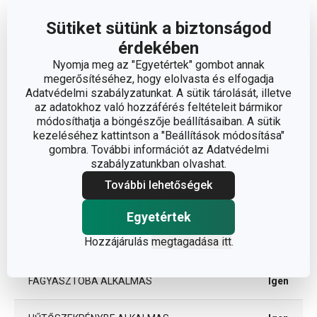
Méretek
Sütiket sütünk a biztonságod
A TERMÉK MAGASSÁGA (CM)
1
érdekében
Nyomja meg az "Egyetértek" gombot annak
A TERMÉK SZÉLESSÉGE (CM)
8
megerősítéséhez, hogy elolvasta és elfogadja
Adatvédelmi szabályzatunkat. A sütik tárolását, illetve
az adatokhoz való hozzáférés feltételeit bármikor
A TERMÉK HOSSZA (CM)
26
módosíthatja a böngészője beállításaiban. A sütik
kezeléséhez kattintson a "Beállítások módosítása"
gombra. További információt az Adatvédelmi
szabályzatunkban olvashat.
Egyéb paraméterek
További lehetőségek
ANYAG
szilikon
Egyetértek
Hozzájárulás
megtagadása itt
.
BESOROLÁS
formák
FAGYASZTÓBA ALKALMAS
Igen