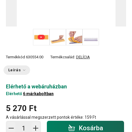
+ 3
Termékkód
630554.00
Termékcsalád:
DELÍCIA
Leírás
Elérhető a webáruházban
Elérhető
6 márkaboltban
5 270 Ft
A vásárlással megszerzett pontok értéke:
159 Ft
Kosárba - mennyiség
Kosárba