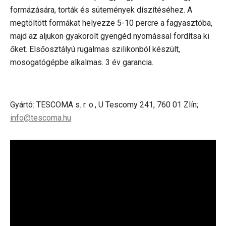
formázására, torták és sütemények díszítéséhez. A
megtöltött formákat helyezze 5-10 percre a fagyasztóba,
majd az aljukon gyakorolt gyengéd nyomással fordítsa ki
őket. Elsőosztályú rugalmas szilikonból készült,
mosogatógépbe alkalmas. 3 év garancia.
Gyártó: TESCOMA s. r. o., U Tescomy 241, 760 01 Zlín;
info@tescoma.hu