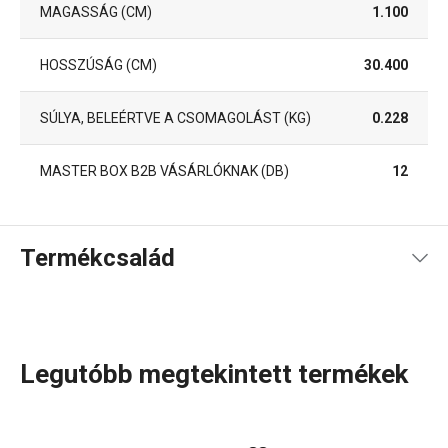
MAGASSÁG (CM)
1.100
HOSSZÚSÁG (CM)
30.400
SÚLYA, BELEÉRTVE A CSOMAGOLÁST (KG)
0.228
MASTER BOX B2B VÁSÁRLÓKNAK (DB)
12
Termékcsalád
Legutóbb megtekintett termékek
Konyhai eszközök, amelyek minden nap megkönnyítik a