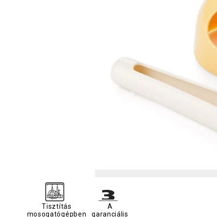
Tisztítás
A
mosogatógépben
garanciális