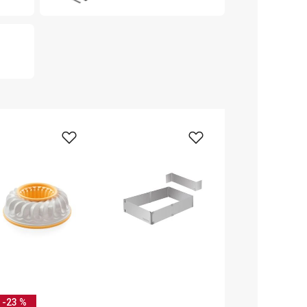
-23 %