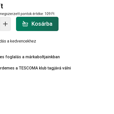
t
 megszerzett pontok értéke:
109 Ft
a - mennyiség
Kosárba
dás a kedvencekhez
es foglalás a márkaboltjainkban
érdemes a TESCOMA klub tagjává válni