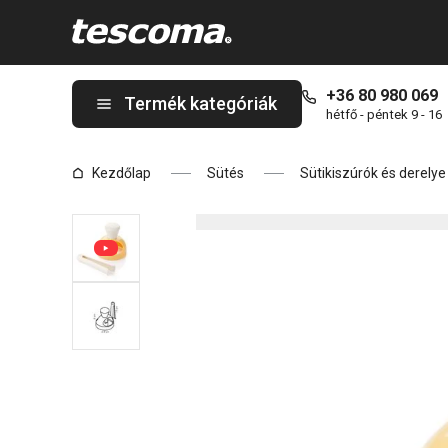
A DELÍCIA donutkészítő mártogatós csipesszel oldalon tartózk
+36 80 980 069
Termék kategóriák
hétfő - péntek 9 - 16
Kezdőlap
Sütés
Sütikiszúrók és derely