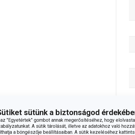
Sütiket sütünk a biztonságod érdekébe
z "Egyetértek" gombot annak megerősítéséhez, hogy elolvasta
bályzatunkat. A sütik tárolását, illetve az adatokhoz való hozzáf
hatja a böngészője beállításaiban. A sütik kezeléséhez kattints