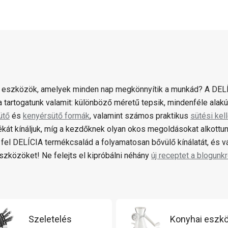
 eszközök, amelyek minden nap megkönnyítik a munkád? A DELÍ
 tartogatunk valamit: különböző méretű tepsik, mindenféle alak
ütő
és
kenyérsütő formák
, valamint számos praktikus
sütési kel
ékát kínáljuk, míg a kezdőknek olyan okos megoldásokat alkottun
fel DELÍCIA termékcsalád a folyamatosan bővülő kínálatát, és 
zközöket! Ne felejts el kipróbálni néhány
új receptet a blogunkr
Szeletelés
Konyhai eszk