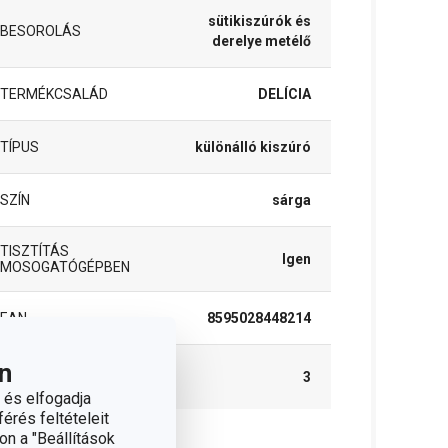
sütikiszúrók és
BESOROLÁS
derelye metélő
TERMÉKCSALÁD
DELÍCIA
TÍPUS
különálló kiszúró
SZÍN
sárga
TISZTÍTÁS
Igen
MOSOGATÓGÉPBEN
EAN
8595028448214
n
A GARANCIÁLIS
3
IDŐSZAK (ÉVEKBEN)
 és elfogadja
érés feltételeit
on a "Beállítások