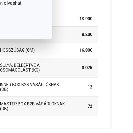
somag
n olvashat.
SZÉLESSÉG (CM)
13.900
MAGASSÁG (CM)
8.200
HOSSZÚSÁG (CM)
16.800
SÚLYA, BELEÉRTVE A
0.075
CSOMAGOLÁST (KG)
INNER BOX B2B VÁSÁRLÓKNAK
12
(DB)
MASTER BOX B2B VÁSÁRLÓKNAK
72
(DB)