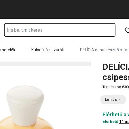
odik
Ugrás a fő tartalomhoz
Ugrás a navigációhoz
Ugrás a kereséshez
e metélők
Különálló kiszúrók
DELÍCIA donutkészítő márt
DELÍCI
csipes
Termékkód
630
Leírás
Elérhető a
Elérhető
11 m