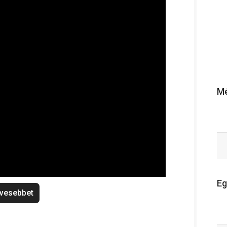
Mé
Eg
vesebbet