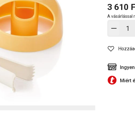
3 610 F
A vásárlással
Kosárb
Hozzáa
Ingyen
Miért 