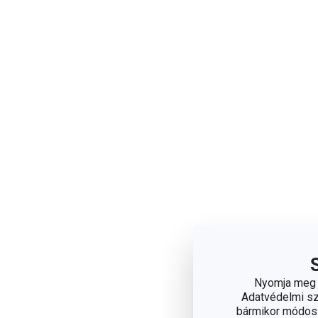
Nyomja meg a
Adatvédelmi sza
bármikor módosít