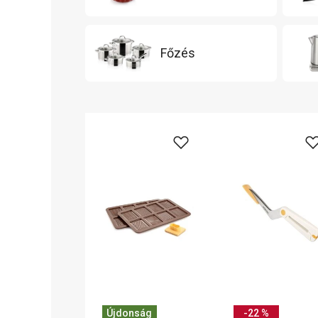
Főzés
Újdonság
-22 %