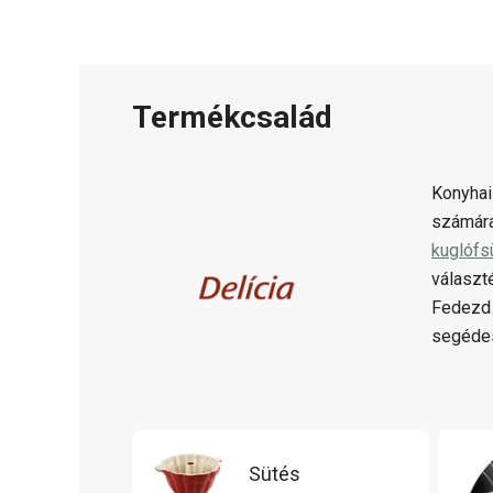
Termékcsalád
Konyhai
számára
kuglófs
választ
Fedezd 
segédes
Sütés