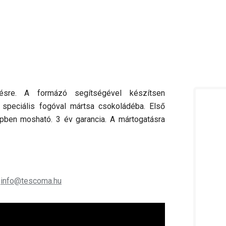
tésre. A formázó segítségével készítsen
 speciális fogóval mártsa csokoládéba. Első
pben mosható. 3 év garancia. A mártogatásra
;
info@tescoma.hu