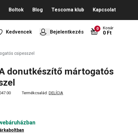
Boltok
Blog
Tescoma klub
Kapcsolat
Kosár
0
Kedvencek
Bejelentkezés
0 Ft
ogatós csipesszel
A donutkészítő mártogatós
szel
047.00
Termékcsalád:
DELÍCIA
 webáruházban
árkaboltban