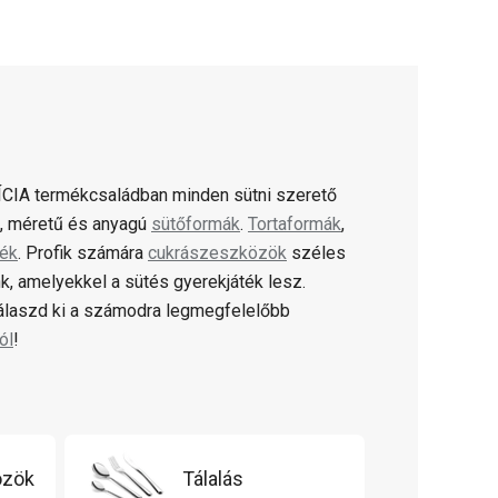
CIA termékcsaládban minden sütni szerető
ú, méretű és anyagú
sütőformák
.
Tortaformák
,
lék
. Profik számára
cukrászeszközök
széles
k, amelyekkel a sütés gyerekjáték lesz.
válaszd ki a számodra legmegfelelőbb
ól
!
özök
Tálalás